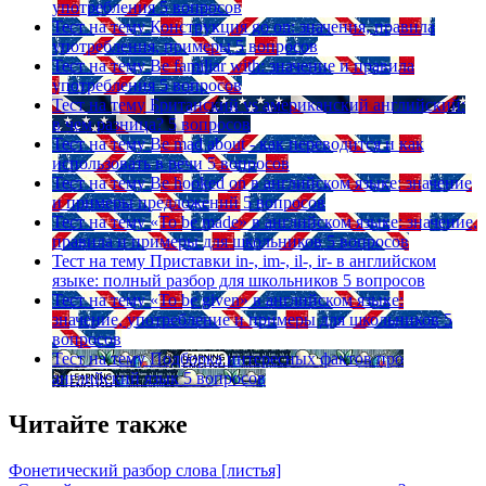
употребления
5 вопросов
Тест на тему
Конструкция go on: значения, правила
употребления, примеры
5 вопросов
Тест на тему
Be familiar with: значение и правила
употребления
5 вопросов
Тест на тему
Британский vs американский английский:
в чем разница?
5 вопросов
Тест на тему
Be mad about - как переводится и как
использовать в речи
5 вопросов
Тест на тему
Be hooked on в английском языке: значение
и примеры предложений
5 вопросов
Тест на тему
«To be made» в английском языке: значение,
правила и примеры для школьников
5 вопросов
Тест на тему
Приставки in-, im-, il-, ir- в английском
языке: полный разбор для школьников
5 вопросов
Тест на тему
«To be given» в английском языке:
значение, употребление и примеры для школьников
5
вопросов
Тест на тему
Подборка интересных фактов про
английский язык
5 вопросов
Читайте также
Фонетический разбор слова [листья]