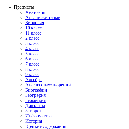
Предметы
Анатомия
Английский язык
Биология
10 класс
11 класс
2 класс
3 класс
4 класс
5 класс
6 класс
7 класс
8 класс
9 класс
Алгебра
Анализ стихотворений
Биографии
География
Геометрия
Диктанты
Загадки
Информатика
История
Краткие содержания