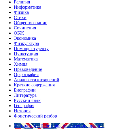
Религия
Информатика
Физика
Стихи
Обществознание
Сочинения
ОБЖ
Экономика
Физкультура
Помощь студенту
Пунктуация
Математика
Химия
Правоведение
Орфография
Анализ стихотворений
Краткие содержания
Биографии
Литература
Русский язык
География
История
Фонетический разбор
Тест на тему
To be going to: значение, правила