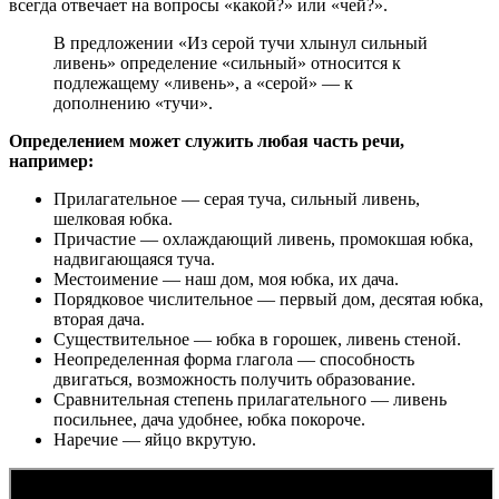
всегда отвечает на вопросы «какой?» или «чей?».
В предложении «Из серой тучи хлынул сильный
ливень» определение «сильный» относится к
подлежащему «ливень», а «серой» — к
дополнению «тучи».
Определением может служить любая часть речи,
например:
Прилагательное — серая туча, сильный ливень,
шелковая юбка.
Причастие — охлаждающий ливень, промокшая юбка,
надвигающаяся туча.
Местоимение — наш дом, моя юбка, их дача.
Порядковое числительное — первый дом, десятая юбка,
вторая дача.
Существительное — юбка в горошек, ливень стеной.
Неопределенная форма глагола — способность
двигаться, возможность получить образование.
Сравнительная степень прилагательного — ливень
посильнее, дача удобнее, юбка покороче.
Наречие — яйцо вкрутую.