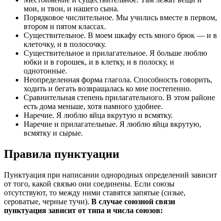
мои, и твои, и нашего сына.
Порядковое числительное. Мы учились вместе в первом,
втором и пятом классах.
Существительное. В моем шкафу есть много брюк — и в
клеточку, и в полосочку.
Существительное и прилагательное. Я больше люблю
юбки и в горошек, и в клетку, и в полоску, и
однотонные.
Неопределенная форма глагола. Способность говорить,
ходить и бегать возвращалась ко мне постепенно.
Сравнительная степень прилагательного. В этом районе
есть дома меньше, хотя намного удобнее.
Наречие. Я люблю яйца вкрутую и всмятку.
Наречие и прилагательные. Я люблю яйца вкрутую,
всмятку и сырые.
Правила пунктуации
Пунктуация при написании однородных определений зависит
от того, какой связью они соединены. Если союзы
отсутствуют, то между ними ставятся запятые (сизые,
сероватые, черные тучи).
В случае союзной связи
пунктуация зависит от типа и числа союзов: