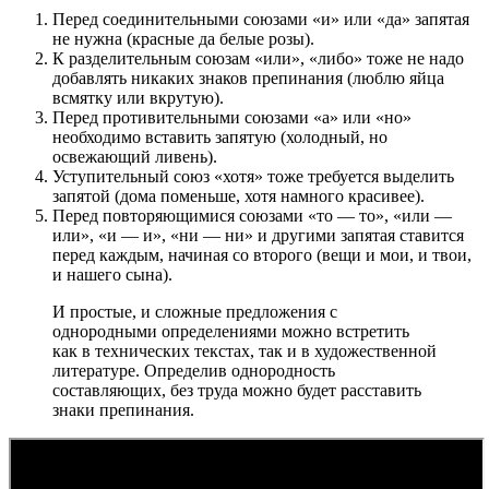
Перед соединительными союзами «и» или «да» запятая
не нужна (красные да белые розы).
К разделительным союзам «или», «либо» тоже не надо
добавлять никаких знаков препинания (люблю яйца
всмятку или вкрутую).
Перед противительными союзами «а» или «но»
необходимо вставить запятую (холодный, но
освежающий ливень).
Уступительный союз «хотя» тоже требуется выделить
запятой (дома поменьше, хотя намного красивее).
Перед повторяющимися союзами «то — то», «или —
или», «и — и», «ни — ни» и другими запятая ставится
перед каждым, начиная со второго (вещи и мои, и твои,
и нашего сына).
И простые, и сложные предложения с
однородными определениями можно встретить
как в технических текстах, так и в художественной
литературе. Определив однородность
составляющих, без труда можно будет расставить
знаки препинания.