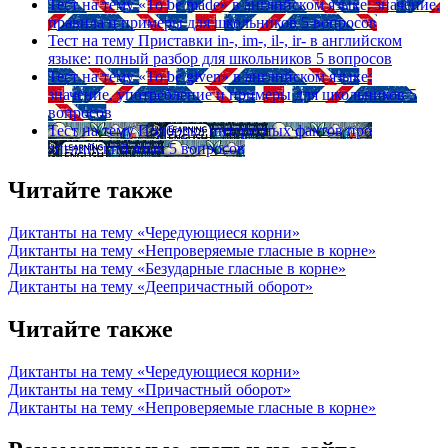
Тест на тему
«To be made» в английском языке: значение,
правила и примеры для школьников
5 вопросов
Тест на тему
Приставки in-, im-, il-, ir- в английском
языке: полный разбор для школьников
5 вопросов
Тест на тему
«To be given» в английском языке:
значение, употребление и примеры для школьников
5
вопросов
Тест на тему
Подборка интересных фактов про
английский язык
5 вопросов
Читайте также
Диктанты на тему «Чередующиеся корни»
Диктанты на тему «Непроверяемые гласные в корне»
Диктанты на тему «Безударные гласные в корне»
Диктанты на тему «Деепричастный оборот»
Читайте также
Диктанты на тему «Чередующиеся корни»
Диктанты на тему «Причастный оборот»
Диктанты на тему «Непроверяемые гласные в корне»