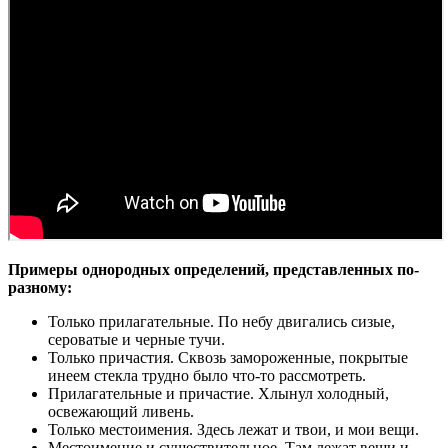
Примеры однородных определений, представленных по-
разному:
Только прилагательные. По небу двигались сизые,
сероватые и черные тучи.
Только причастия. Сквозь замороженные, покрытые
инеем стекла трудно было что-то рассмотреть.
Прилагательные и причастие. Хлынул холодный,
освежающий ливень.
Только местоимения. Здесь лежат и твои, и мои вещи.
Местоимение и существительное. Там лежат вещи и