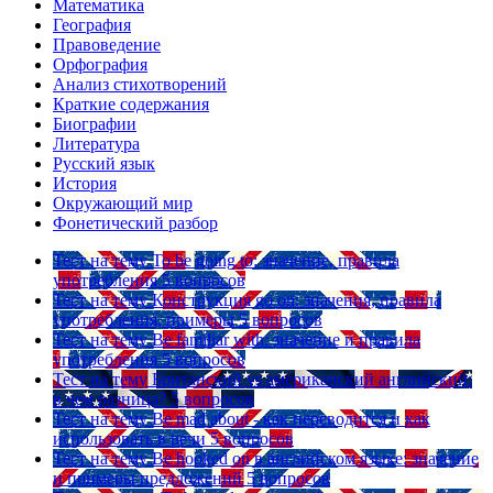
Математика
География
Правоведение
Орфография
Анализ стихотворений
Краткие содержания
Биографии
Литература
Русский язык
История
Окружающий мир
Фонетический разбор
Тест на тему
To be going to: значение, правила
употребления
5 вопросов
Тест на тему
Конструкция go on: значения, правила
употребления, примеры
5 вопросов
Тест на тему
Be familiar with: значение и правила
употребления
5 вопросов
Тест на тему
Британский vs американский английский:
в чем разница?
5 вопросов
Тест на тему
Be mad about - как переводится и как
использовать в речи
5 вопросов
Тест на тему
Be hooked on в английском языке: значение
и примеры предложений
5 вопросов