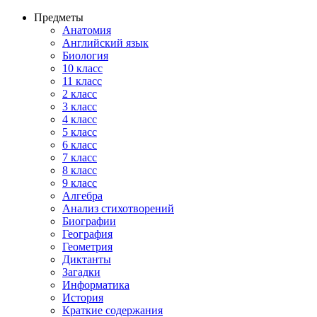
Предметы
Анатомия
Английский язык
Биология
10 класс
11 класс
2 класс
3 класс
4 класс
5 класс
6 класс
7 класс
8 класс
9 класс
Алгебра
Анализ стихотворений
Биографии
География
Геометрия
Диктанты
Загадки
Информатика
История
Краткие содержания