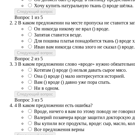
Хочу купить натуральную ткань () вроде шёлка.
Следующий вопрос
Вопрос
1
из
5
2
В каком предложении на месте пропуска не ставится за
Он никогда никому не врал () вроде.
Запятая ставится везде.
Для пошива платья понадобится ткань () вроде х
Иван вам никогда слова злого не сказал () вроде.
Следующий вопрос
Вопрос
2
из
5
3
В каком предложении слово «вроде» нужно обязательно
Котятам () вроде () нельзя давать сырое мясо.
Она () вроде () мало интересуется историей.
Вам () вроде () давно уже пора спать.
Ни в одном.
Следующий вопрос
Вопрос
3
из
5
4
В каком предложении есть ошибка?
Вроде, ничего я вам по этому поводу не говорил
Валерий позавчера вроде защитил докторскую 
Вы купили все продукты, вроде: сыр, масло, кол
Все предложения верны