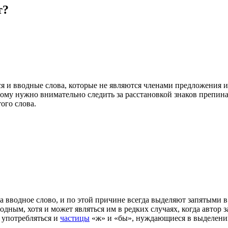
т?
ся и вводные слова, которые не являются членами предложения и
му нужно внимательно следить за расстановкой знаков препинан
ого слова.
вводное слово, и по этой причине всегда выделяют запятыми в т
одным, хотя и может являться им в редких случаях, когда автор 
 употребляться и
частицы
«ж» и «бы», нуждающиеся в выделении