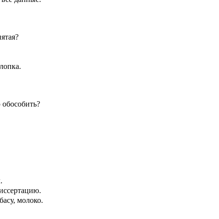
пятая?
лопка.
 обособить?
.
диссертацию.
басу, молоко.