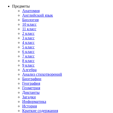
Предметы
Анатомия
Английский язык
Биология
10 класс
11 класс
2 класс
3 класс
4 класс
5 класс
6 класс
7 класс
8 класс
9 класс
Алгебра
Анализ стихотворений
Биографии
География
Геометрия
Диктанты
Загадки
Информатика
История
Краткие содержания