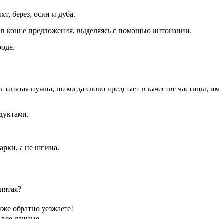
т, берез, осин и дуба.
я в конце предложения, выделяясь с помощью интонации.
роде.
запятая нужна, но когда слово предстает в качестве частицы, и
дуктами.
арки, а не шпица.
пятая?
 уже обратно уезжаете!
 все данные.