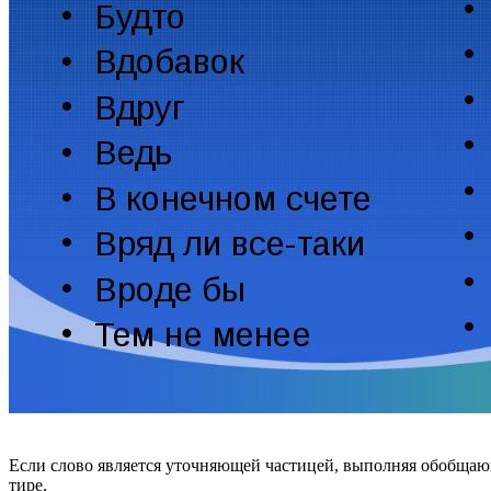
Если слово является уточняющей частицей, выполняя обобща
тире.