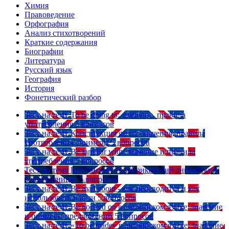
Химия
Правоведение
Орфография
Анализ стихотворений
Краткие содержания
Биографии
Литература
Русский язык
География
История
Фонетический разбор
Тест на тему
To be going to: значение, правила
употребления
5 вопросов
Тест на тему
Конструкция go on: значения, правила
употребления, примеры
5 вопросов
Тест на тему
Be familiar with: значение и правила
употребления
5 вопросов
Тест на тему
Британский vs американский английский:
в чем разница?
5 вопросов
Тест на тему
Be mad about - как переводится и как
использовать в речи
5 вопросов
Тест на тему
Be hooked on в английском языке: значение
и примеры предложений
5 вопросов
Тест на тему
«To be made» в английском языке: значение,