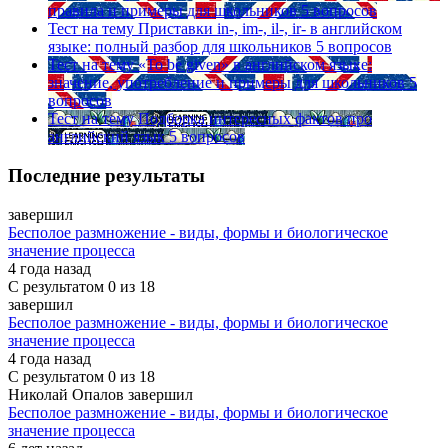
правила и примеры для школьников
5 вопросов
Тест на тему
Приставки in-, im-, il-, ir- в английском
языке: полный разбор для школьников
5 вопросов
Тест на тему
«To be given» в английском языке:
значение, употребление и примеры для школьников
5
вопросов
Тест на тему
Подборка интересных фактов про
английский язык
5 вопросов
Последние результаты
завершил
Бесполое размножение - виды, формы и биологическое
значение процесса
4 года назад
С результатом
0 из 18
завершил
Бесполое размножение - виды, формы и биологическое
значение процесса
4 года назад
С результатом
0 из 18
Николай Опалов завершил
Бесполое размножение - виды, формы и биологическое
значение процесса