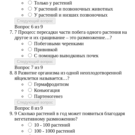
Только у растений
У растений и позвоночных животных
У растений и низших позвоночных
Следующий вопрос
Вопрос
6
из
9
7
Процесс пересадки части побега одного растения на
другое и их сращивание – это размножение…?
Побеговыми черенками
Прививкой
С помощью выводковых почек
Следующий вопрос
Вопрос
7
из
9
8
Развитие организма из одной неоплодотворенной
яйцеклетки называется…?
Гермафродитизм
Коньюгация
Партеногенез
Следующий вопрос
Вопрос
8
из
9
9
Сколько растений в год может появиться благодаря
вегетативному размножению?
10 - 100 растений
100 - 1000 растений