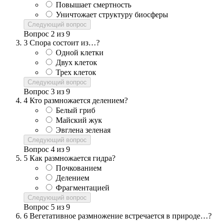
Повышает смертность
Уничтожает структуру биосферы
Следующий вопрос
Вопрос
2
из
9
3
Спора состоит из…?
Одной клетки
Двух клеток
Трех клеток
Следующий вопрос
Вопрос
3
из
9
4
Кто размножается делением?
Белый гриб
Майский жук
Эвглена зеленая
Следующий вопрос
Вопрос
4
из
9
5
Как размножается гидра?
Почкованием
Делением
Фрагментацией
Следующий вопрос
Вопрос
5
из
9
6
Вегетативное размножение встречается в природе…?