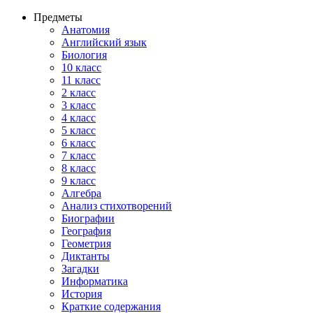
Предметы
Анатомия
Английский язык
Биология
10 класс
11 класс
2 класс
3 класс
4 класс
5 класс
6 класс
7 класс
8 класс
9 класс
Алгебра
Анализ стихотворений
Биографии
География
Геометрия
Диктанты
Загадки
Информатика
История
Краткие содержания