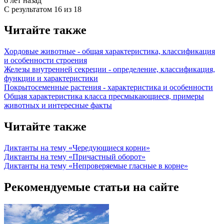
6 лет назад
С результатом
16 из 18
Читайте также
Хордовые животные - общая характеристика, классификация
и особенности строения
Железы внутренней секреции - определение, классификация,
функции и характеристики
Покрытосеменные растения - характеристика и особенности
Общая характеристика класса пресмыкающиеся, примеры
животных и интересные факты
Читайте также
Диктанты на тему «Чередующиеся корни»
Диктанты на тему «Причастный оборот»
Диктанты на тему «Непроверяемые гласные в корне»
Рекомендуемые статьи на сайте