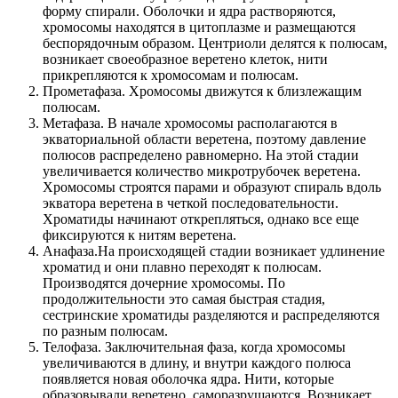
форму спирали. Оболочки и ядра растворяются,
хромосомы находятся в цитоплазме и размещаются
беспорядочным образом. Центриоли делятся к полюсам,
возникает своеобразное веретено клеток, нити
прикрепляются к хромосомам и полюсам.
Прометафаза. Хромосомы движутся к близлежащим
полюсам.
Метафаза. В начале хромосомы располагаются в
экваториальной области веретена, поэтому давление
полюсов распределено равномерно. На этой стадии
увеличивается количество микротрубочек веретена.
Хромосомы строятся парами и образуют спираль вдоль
экватора веретена в четкой последовательности.
Хроматиды начинают открепляться, однако все еще
фиксируются к нитям веретена.
Анафаза.На происходящей стадии возникает удлинение
хроматид и они плавно переходят к полюсам.
Производятся дочерние хромосомы. По
продолжительности это самая быстрая стадия,
сестринские хроматиды разделяются и распределяются
по разным полюсам.
Телофаза. Заключительная фаза, когда хромосомы
увеличиваются в длину, и внутри каждого полюса
появляется новая оболочка ядра. Нити, которые
образовывали веретено, саморазрушаются. Возникает