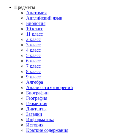
Предметы
Анатомия
Английский язык
Биология
10 класс
11 класс
2 класс
3 класс
4 класс
5 класс
6 класс
7 класс
8 класс
9 класс
Алгебра
Анализ стихотворений
Биографии
География
Геометрия
Диктанты
Загадки
Информатика
История
Краткие содержания