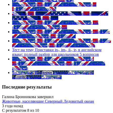
Тест на тему
Be familiar with: значение и правила
употребления
5 вопросов
Тест на тему
Британский vs американский английский:
в чем разница?
5 вопросов
Тест на тему
Be mad about - как переводится и как
использовать в речи
5 вопросов
Тест на тему
Be hooked on в английском языке: значение
и примеры предложений
5 вопросов
Тест на тему
«To be made» в английском языке: значение,
правила и примеры для школьников
5 вопросов
Тест на тему
Приставки in-, im-, il-, ir- в английском
языке: полный разбор для школьников
5 вопросов
Тест на тему
«To be given» в английском языке:
значение, употребление и примеры для школьников
5
вопросов
Тест на тему
Подборка интересных фактов про
английский язык
5 вопросов
Последние результаты
Галина Бронникова завершил
Животные, населяющие Северный Ледовитый океан
3 года назад
С результатом
8 из 10