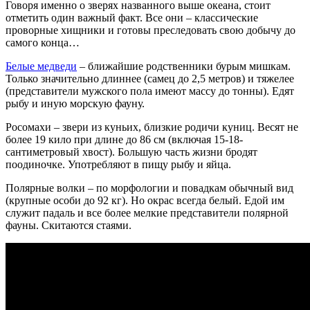
Говоря именно о зверях названного выше океана, стоит
отметить один важный факт. Все они – классические
проворные хищники и готовы преследовать свою добычу до
самого конца…
Белые медведи
– ближайшие родственники бурым мишкам.
Только значительно длиннее (самец до 2,5 метров) и тяжелее
(представители мужского пола имеют массу до тонны). Едят
рыбу и иную морскую фауну.
Росомахи – звери из куньих, близкие родичи куниц. Весят не
более 19 кило при длине до 86 см (включая 15-18-
сантиметровый хвост). Большую часть жизни бродят
поодиночке. Употребляют в пищу рыбу и яйца.
Полярные волки – по морфологии и повадкам обычный вид
(крупные особи до 92 кг). Но окрас всегда белый. Едой им
служит падаль и все более мелкие представители полярной
фауны. Скитаются стаями.