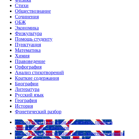
Стихи
Обществознание
Сочинения
ОБЖ
Экономика
Физкультура
Помощь студенту
Пунктуация
Математика
Химия
Правоведение
Орфография
Анализ стихотворений
Краткие содержания
Биографии
Литература
Русский язык
География
История
Фонетический разбор
Тест на тему
To be going to: значение, правила
употребления
5 вопросов
Тест на тему
Конструкция go on: значения, правила
употребления, примеры
5 вопросов