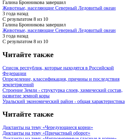
Галина Бронникова завершил
Животные, населяющие Северный Ледовитый океан
3 года назад
С результатом
8 из 10
Галина Бронникова завершил
Животные, населяющие Северный Ледовитый океан
3 года назад
С результатом
8 из 10
Читайте также
Список республик, которые находятся в Российской
Федерации
Определение, классификация, причины и последствия
землетрясений
Строение Земли - структурка слоев, химический состав,
развитие земной коры
Уральский экономический район - общая характеристика
Читайте также
Диктанты на тему «Чередующиеся корни»
Диктанты на тему «Причастный оборот»
Диктанты на тему «Непроверяемые гласные в корне»