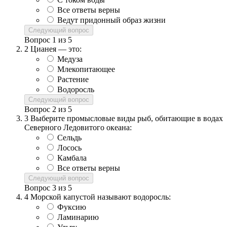
Все ответы верны
Ведут придонный образ жизни
Следующий вопрос
Вопрос
1
из
5
2
Цианея — это:
Медуза
Млекопитающее
Растение
Водоросль
Следующий вопрос
Вопрос
2
из
5
3
Выберите промысловые виды рыб, обитающие в водах
Северного Ледовитого океана:
Сельдь
Лосось
Камбала
Все ответы верны
Следующий вопрос
Вопрос
3
из
5
4
Морской капустой называют водоросль:
Фуксию
Ламинарию