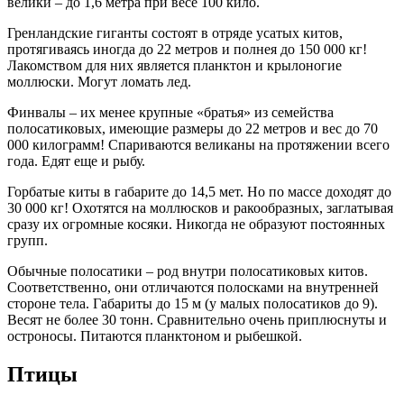
велики – до 1,6 метра при весе 100 кило.
Гренландские гиганты состоят в отряде усатых китов,
протягиваясь иногда до 22 метров и полнея до 150 000 кг!
Лакомством для них является планктон и крылоногие
моллюски. Могут ломать лед.
Финвалы – их менее крупные «братья» из семейства
полосатиковых, имеющие размеры до 22 метров и вес до 70
000 килограмм! Спариваются великаны на протяжении всего
года. Едят еще и рыбу.
Горбатые киты в габарите до 14,5 мет. Но по массе доходят до
30 000 кг! Охотятся на моллюсков и ракообразных, заглатывая
сразу их огромные косяки. Никогда не образуют постоянных
групп.
Обычные полосатики – род внутри полосатиковых китов.
Соответственно, они отличаются полосками на внутренней
стороне тела. Габариты до 15 м (у малых полосатиков до 9).
Весят не более 30 тонн. Сравнительно очень приплюснуты и
остроносы. Питаются планктоном и рыбешкой.
Птицы