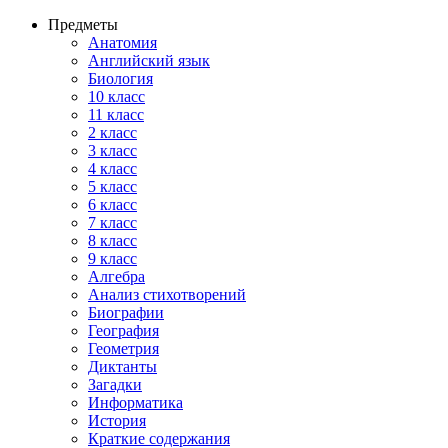
Предметы
Анатомия
Английский язык
Биология
10 класс
11 класс
2 класс
3 класс
4 класс
5 класс
6 класс
7 класс
8 класс
9 класс
Алгебра
Анализ стихотворений
Биографии
География
Геометрия
Диктанты
Загадки
Информатика
История
Краткие содержания