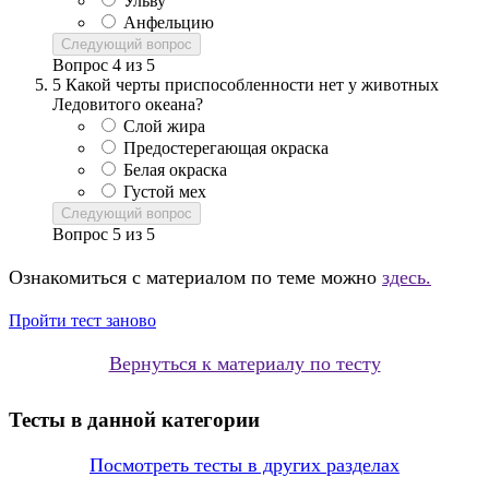
Ульву
Анфельцию
Следующий вопрос
Вопрос
4
из
5
5
Какой черты приспособленности нет у животных
Ледовитого океана?
Слой жира
Предостерегающая окраска
Белая окраска
Густой мех
Следующий вопрос
Вопрос
5
из
5
Ознакомиться с материалом по теме можно
здесь.
Пройти тест заново
Вернуться к материалу по тесту
Тесты в данной категории
Посмотреть тесты в других разделах