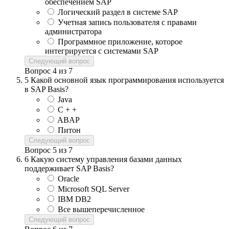
обеспечением SAP
Логический раздел в системе SAP
Учетная запись пользователя с правами
администратора
Программное приложение, которое
интегрируется с системами SAP
Следующий вопрос
Вопрос
4
из
7
5
Какой основной язык программирования используется
в SAP Basis?
Java
C + +
ABAP
Питон
Следующий вопрос
Вопрос
5
из
7
6
Какую систему управления базами данных
поддерживает SAP Basis?
Oracle
Microsoft SQL Server
IBM DB2
Все вышеперечисленное
Следующий вопрос