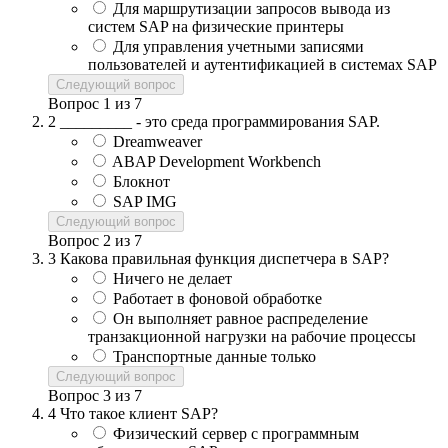
Для маршрутизации запросов вывода из
систем SAP на физические принтеры
Для управления учетными записями
пользователей и аутентификацией в системах SAP
Следующий вопрос
Вопрос
1
из
7
2
_________ - это среда программирования SAP.
Dreamweaver
ABAP Development Workbench
Блокнот
SAP IMG
Следующий вопрос
Вопрос
2
из
7
3
Какова правильная функция диспетчера в SAP?
Ничего не делает
Работает в фоновой обработке
Он выполняет равное распределение
транзакционной нагрузки на рабочие процессы
Транспортные данные только
Следующий вопрос
Вопрос
3
из
7
4
Что такое клиент SAP?
Физический сервер с программным