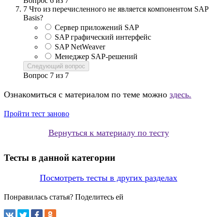
Вопрос
6
из
7
7
Что из перечисленного не является компонентом SAP
Basis?
Сервер приложений SAP
SAP графический интерфейс
SAP NetWeaver
Менеджер SAP-решений
Следующий вопрос
Вопрос
7
из
7
Ознакомиться с материалом по теме можно
здесь.
Пройти тест заново
Вернуться к материалу по тесту
Тесты в данной категории
Посмотреть тесты в других разделах
Понравилась статья? Поделитесь ей