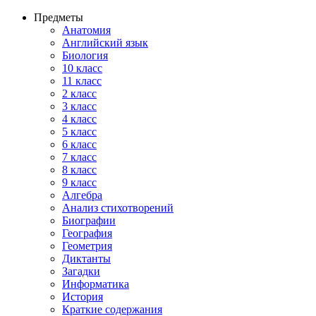
Предметы
Анатомия
Английский язык
Биология
10 класс
11 класс
2 класс
3 класс
4 класс
5 класс
6 класс
7 класс
8 класс
9 класс
Алгебра
Анализ стихотворений
Биографии
География
Геометрия
Диктанты
Загадки
Информатика
История
Краткие содержания