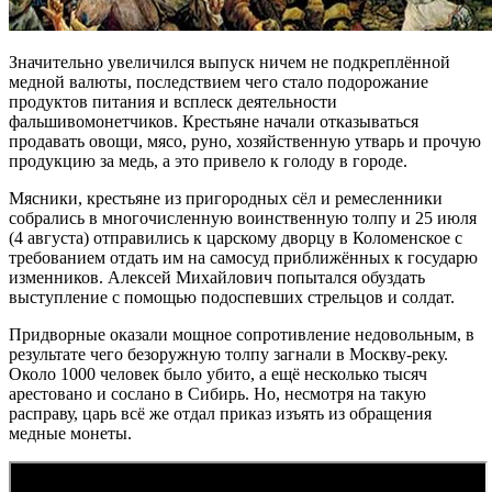
Значительно увеличился выпуск ничем не подкреплённой
медной валюты, последствием чего стало подорожание
продуктов питания и всплеск деятельности
фальшивомонетчиков. Крестьяне начали отказываться
продавать овощи, мясо, руно, хозяйственную утварь и прочую
продукцию за медь, а это привело к голоду в городе.
Мясники, крестьяне из пригородных сёл и ремесленники
собрались в многочисленную воинственную толпу и 25 июля
(4 августа) отправились к царскому дворцу в Коломенское с
требованием отдать им на самосуд приближённых к государю
изменников. Алексей Михайлович попытался обуздать
выступление с помощью подоспевших стрельцов и солдат.
Придворные оказали мощное сопротивление недовольным, в
результате чего безоружную толпу загнали в Москву-реку.
Около 1000 человек было убито, а ещё несколько тысяч
арестовано и сослано в Сибирь. Но, несмотря на такую
расправу, царь всё же отдал приказ изъять из обращения
медные монеты.