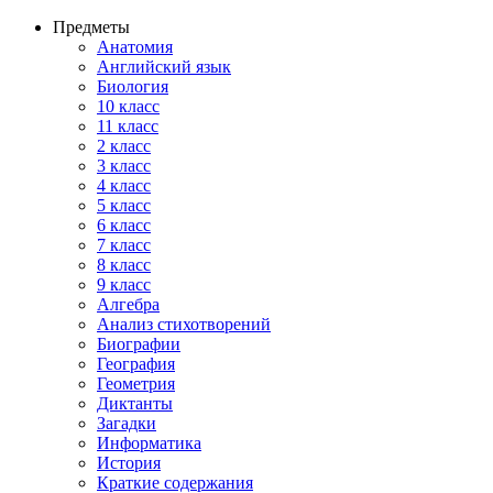
Предметы
Анатомия
Английский язык
Биология
10 класс
11 класс
2 класс
3 класс
4 класс
5 класс
6 класс
7 класс
8 класс
9 класс
Алгебра
Анализ стихотворений
Биографии
География
Геометрия
Диктанты
Загадки
Информатика
История
Краткие содержания