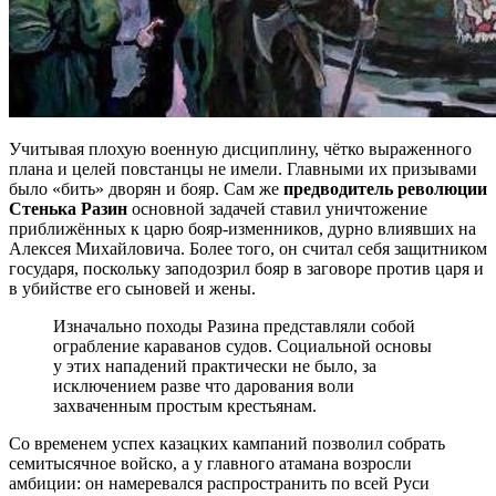
Учитывая плохую военную дисциплину, чётко выраженного
плана и целей повстанцы не имели. Главными их призывами
было «бить» дворян и бояр. Сам же
предводитель революции
Стенька Разин
основной задачей ставил уничтожение
приближённых к царю бояр-изменников, дурно влиявших на
Алексея Михайловича. Более того, он считал себя защитником
государя, поскольку заподозрил бояр в заговоре против царя и
в убийстве его сыновей и жены.
Изначально походы Разина представляли собой
ограбление караванов судов. Социальной основы
у этих нападений практически не было, за
исключением разве что дарования воли
захваченным простым крестьянам.
Со временем успех казацких кампаний позволил собрать
семитысячное войско, а у главного атамана возросли
амбиции: он намеревался распространить по всей Руси