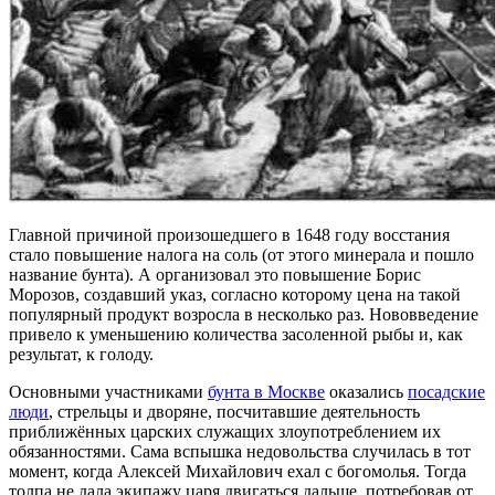
Главной причиной произошедшего в 1648 году восстания
стало повышение налога на соль (от этого минерала и пошло
название бунта). А организовал это повышение Борис
Морозов, создавший указ, согласно которому цена на такой
популярный продукт возросла в несколько раз. Нововведение
привело к уменьшению количества засоленной рыбы и, как
результат, к голоду.
Основными участниками
бунта в Москве
оказались
посадские
люди
, стрельцы и дворяне, посчитавшие деятельность
приближённых царских служащих злоупотреблением их
обязанностями. Сама вспышка недовольства случилась в тот
момент, когда Алексей Михайлович ехал с богомолья. Тогда
толпа не дала экипажу царя двигаться дальше, потребовав от