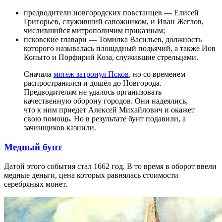
предводители новгородских повстанцев — Елисей
Григорьев, служивший сапожником, и Иван Жеглов,
числившийся митрополичим приказным;
псковские главари — Томилка Васильев, должность
которого называлась площадный подьячий, а также Иов
Копыто и Порфирий Коза, служившие стрельцами.
Сначала
мятеж затронул Псков
, но со временем
распространился и дошёл до Новгорода.
Предводителям не удалось организовать
качественную оборону городов. Они надеялись,
что к ним приедет Алексей Михайлович и окажет
свою помощь. Но в результате бунт подавили, а
зачинщиков казнили.
Медный бунт
Датой этого события стал 1662 год. В то время в оборот ввели
медные деньги, цена которых равнялась стоимости
серебряных монет.