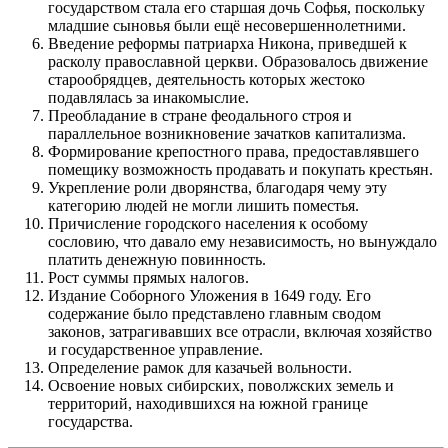
государством стала его старшая дочь Софья, поскольку
младшие сыновья были ещё несовершеннолетними.
Введение реформы патриарха Никона, приведшей к
расколу православной церкви. Образовалось движение
старообрядцев, деятельность которых жестоко
подавлялась за инакомыслие.
Преобладание в стране феодального строя и
параллельное возникновение зачатков капитализма.
Формирование крепостного права, предоставлявшего
помещику возможность продавать и покупать крестьян.
Укрепление роли дворянства, благодаря чему эту
категорию людей не могли лишить поместья.
Причисление городского населения к особому
сословию, что давало ему независимость, но вынуждало
платить денежную повинность.
Рост суммы прямых налогов.
Издание Соборного Уложения в 1649 году. Его
содержание было представлено главным сводом
законов, затрагивавших все отрасли, включая хозяйство
и государственное управление.
Определение рамок для казачьей вольности.
Освоение новых сибирских, поволжских земель и
территорий, находившихся на южной границе
государства.