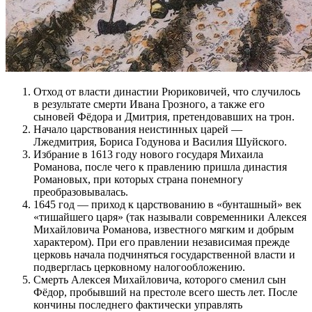
Отход от власти династии Рюриковичей, что случилось
в результате смерти Ивана Грозного, а также его
сыновей Фёдора и Дмитрия, претендовавших на трон.
Начало царствования неистинных царей —
Лжедмитрия, Бориса Годунова и Василия Шуйского.
Избрание в 1613 году нового государя Михаила
Романова, после чего к правлению пришла династия
Романовых, при которых страна понемногу
преобразовывалась.
1645 год — приход к царствованию в «бунташный» век
«тишайшего царя» (так называли современники Алексея
Михайловича Романова, известного мягким и добрым
характером). При его правлении независимая прежде
церковь начала подчиняться государственной власти и
подверглась церковному налогообложению.
Смерть Алексея Михайловича, которого сменил сын
Фёдор, пробывший на престоле всего шесть лет. После
кончины последнего фактически управлять