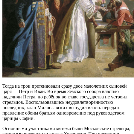
Тогда на трон претендовали сразу двое малолетних сыновей
царя — Пётр и Иван. Во время Земского собора властью
наделили Петра, но ребёнок во главе государства не устроил
стрельцов. Воспользовавшись неудовлетворённостью
последних, клан Милославских вынудил власть передать
правление обоим братьям одновременно под руководством
царицы Софии.
Основными участниками мятежа были Московские стрельцы,
которыми руководили князья Хованские. При восстании