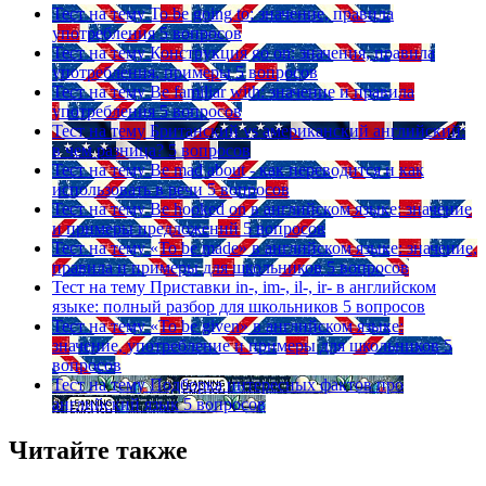
Тест на тему
To be going to: значение, правила
употребления
5 вопросов
Тест на тему
Конструкция go on: значения, правила
употребления, примеры
5 вопросов
Тест на тему
Be familiar with: значение и правила
употребления
5 вопросов
Тест на тему
Британский vs американский английский:
в чем разница?
5 вопросов
Тест на тему
Be mad about - как переводится и как
использовать в речи
5 вопросов
Тест на тему
Be hooked on в английском языке: значение
и примеры предложений
5 вопросов
Тест на тему
«To be made» в английском языке: значение,
правила и примеры для школьников
5 вопросов
Тест на тему
Приставки in-, im-, il-, ir- в английском
языке: полный разбор для школьников
5 вопросов
Тест на тему
«To be given» в английском языке:
значение, употребление и примеры для школьников
5
вопросов
Тест на тему
Подборка интересных фактов про
английский язык
5 вопросов
Читайте также