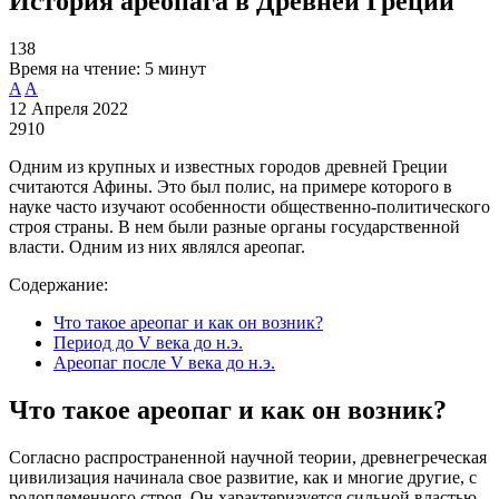
История ареопага в Древней Греции
138
Время на чтение:
5 минут
A
A
12 Апреля 2022
2910
Одним из крупных и известных городов древней Греции
считаются Афины. Это был полис, на примере которого в
науке часто изучают особенности общественно-политического
строя страны. В нем были разные органы государственной
власти. Одним из них являлся ареопаг.
Содержание:
Что такое ареопаг и как он возник?
Период до V века до н.э.
Ареопаг после V века до н.э.
Что такое ареопаг и как он возник?
Согласно распространенной научной теории, древнегреческая
цивилизация начинала свое развитие, как и многие другие, с
родоплеменного строя. Он характеризуется сильной властью