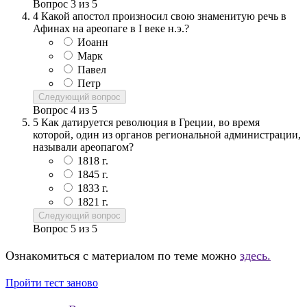
Вопрос
3
из
5
4
Какой апостол произносил свою знаменитую речь в
Афинах на ареопаге в I веке н.э.?
Иоанн
Марк
Павел
Петр
Следующий вопрос
Вопрос
4
из
5
5
Как датируется революция в Греции, во время
которой, один из органов региональной администрации,
называли ареопагом?
1818 г.
1845 г.
1833 г.
1821 г.
Следующий вопрос
Вопрос
5
из
5
Ознакомиться с материалом по теме можно
здесь.
Пройти тест заново