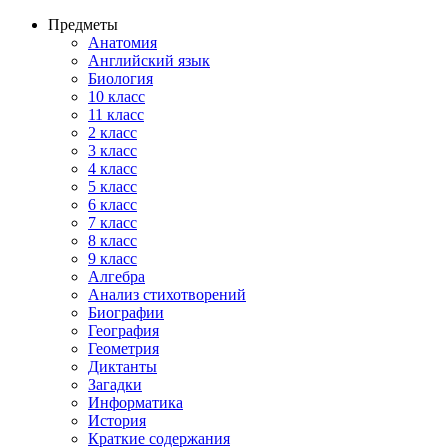
Предметы
Анатомия
Английский язык
Биология
10 класс
11 класс
2 класс
3 класс
4 класс
5 класс
6 класс
7 класс
8 класс
9 класс
Алгебра
Анализ стихотворений
Биографии
География
Геометрия
Диктанты
Загадки
Информатика
История
Краткие содержания