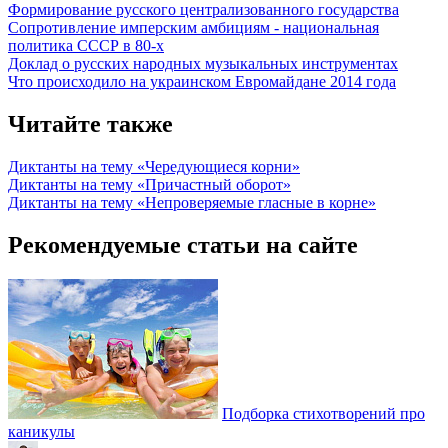
Формирование русского централизованного государства
Сопротивление имперским амбициям - национальная
политика СССР в 80-х
Доклад о русских народных музыкальных инструментах
Что происходило на украинском Евромайдане 2014 года
Читайте также
Диктанты на тему «Чередующиеся корни»
Диктанты на тему «Причастный оборот»
Диктанты на тему «Непроверяемые гласные в корне»
Рекомендуемые статьи на сайте
Подборка стихотворений про
каникулы