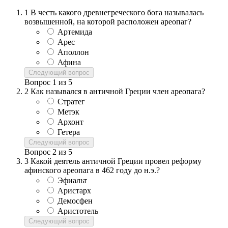
1
В честь какого древнегреческого бога называлась
возвышенной, на которой расположен ареопаг?
Артемида
Арес
Аполлон
Афина
Следующий вопрос
Вопрос
1
из
5
2
Как назывался в античной Греции член ареопага?
Стратег
Метэк
Архонт
Гетера
Следующий вопрос
Вопрос
2
из
5
3
Какой деятель античной Греции провел реформу
афинского ареопага в 462 году до н.э.?
Эфиальт
Аристарх
Демосфен
Аристотель
Следующий вопрос