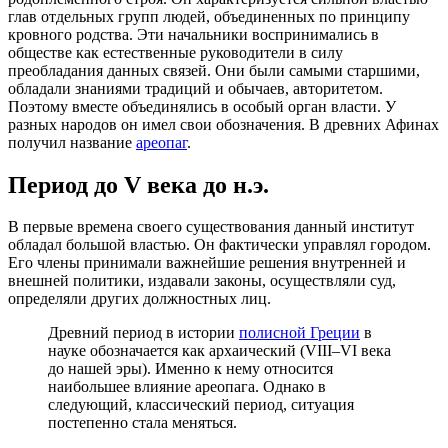
глав отдельных групп людей, объединенных по принципу
кровного родства. Эти начальники воспринимались в
обществе как естественные руководители в силу
преобладания данных связей. Они были самыми старшими,
обладали знаниями традиций и обычаев, авторитетом.
Поэтому вместе объединялись в особый орган власти. У
разных народов он имел свои обозначения. В древних Афинах
получил название
ареопаг
.
Период до V века до н.э.
В первые времена своего существования данный институт
обладал большой властью. Он фактически управлял городом.
Его члены принимали важнейшие решения внутренней и
внешней политики, издавали законы, осуществляли суд,
определяли других должностных лиц.
Древний период в истории
полисной Греции
в
науке обозначается как архаический (VIII–VI века
до нашей эры). Именно к нему относится
наибольшее влияние ареопага. Однако в
следующий, классический период, ситуация
постепенно стала меняться.