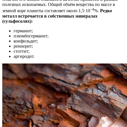
полезных ископаемых. Общий объём вещества по массе в
−4
земной коре планеты составляет около 1,5⋅10
%.
Редко
металл встречается в собственных минералах
(сульфосолях):
германит;
плюмбогерманит;
конфильдит;
рениерит;
стоттит;
аргиродит.