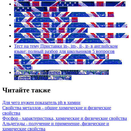
Тест на тему
Британский vs американский английский:
в чем разница?
5 вопросов
Тест на тему
Be mad about - как переводится и как
использовать в речи
5 вопросов
Тест на тему
Be hooked on в английском языке: значение
и примеры предложений
5 вопросов
Тест на тему
«To be made» в английском языке: значение,
правила и примеры для школьников
5 вопросов
Тест на тему
Приставки in-, im-, il-, ir- в английском
языке: полный разбор для школьников
5 вопросов
Тест на тему
«To be given» в английском языке:
значение, употребление и примеры для школьников
5
вопросов
Тест на тему
Подборка интересных фактов про
английский язык
5 вопросов
Читайте также
Для чего нужен показатель ph в химии
Свойства металлов - общие химические и физические
свойства
Фосфор - характеристика, химические и физические свойства
Альдегиды - получение и применение, физические и
химические свойства