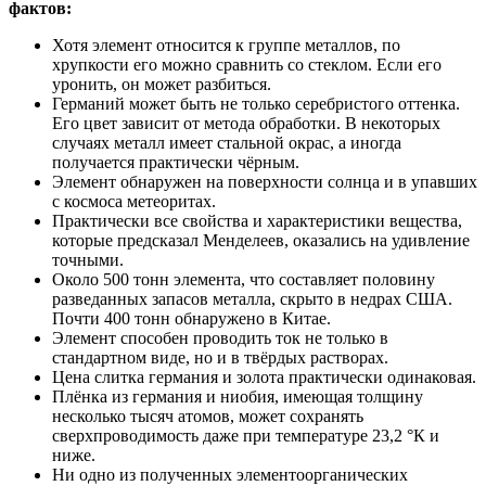
фактов:
Хотя элемент относится к группе металлов, по
хрупкости его можно сравнить со стеклом. Если его
уронить, он может разбиться.
Германий может быть не только серебристого оттенка.
Его цвет зависит от метода обработки. В некоторых
случаях металл имеет стальной окрас, а иногда
получается практически чёрным.
Элемент обнаружен на поверхности солнца и в упавших
с космоса метеоритах.
Практически все свойства и характеристики вещества,
которые предсказал Менделеев, оказались на удивление
точными.
Около 500 тонн элемента, что составляет половину
разведанных запасов металла, скрыто в недрах США.
Почти 400 тонн обнаружено в Китае.
Элемент способен проводить ток не только в
стандартном виде, но и в твёрдых растворах.
Цена слитка германия и золота практически одинаковая.
Плёнка из германия и ниобия, имеющая толщину
несколько тысяч атомов, может сохранять
сверхпроводимость даже при температуре 23,2 °К и
ниже.
Ни одно из полученных элементоорганических