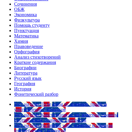
Сочинения
ОБЖ
Экономика
Физкультура
Помощь студенту
Пунктуация
Математика
Химия
Правоведение
Орфография
Анализ стихотворений
Краткие содержания
Биографии
Литература
Русский язык
География
История
Фонетический разбор
Тест на тему
To be going to: значение, правила
употребления
5 вопросов
Тест на тему
Конструкция go on: значения, правила
употребления, примеры
5 вопросов
Тест на тему
Be familiar with: значение и правила
употребления
5 вопросов