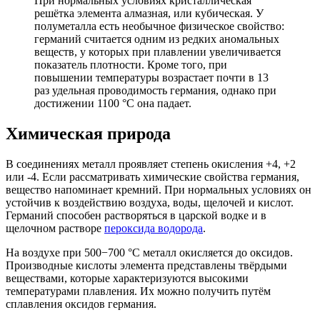
При нормальных условиях кристаллическая
решётка элемента алмазная, или кубическая. У
полуметалла есть необычное физическое свойство:
германий считается одним из редких аномальных
веществ, у которых при плавлении увеличивается
показатель плотности. Кроме того, при
повышении температуры возрастает почти в 13
раз удельная проводимость германия, однако при
достижении 1100 °C она падает.
Химическая природа
В соединениях металл проявляет степень окисления +4, +2
или -4. Если рассматривать химические свойства германия,
вещество напоминает кремний. При нормальных условиях он
устойчив к воздействию воздуха, воды, щелочей и кислот.
Германий способен растворяться в царской водке и в
щелочном растворе
пероксида водорода
.
На воздухе при 500−700 °C металл окисляется до оксидов.
Производные кислоты элемента представлены твёрдыми
веществами, которые характеризуются высокими
температурами плавления. Их можно получить путём
сплавления оксидов германия.