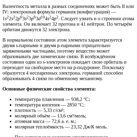
Валентность металла в разных соединениях может быть II или
IV; электронная формула германия (конфигурация) —
2
2
6
2
6
10
2
2
1
s
2
s
2
p
3
s
3
p
3
d
4
s
4
p
. Следует узнать и о строении атома
элемента. Он включает 32 протона и 41 нейтрон. По четырём
орбитам движутся 32 электрона.
В нормальном состоянии атом элемента характеризуется
двумя s-парными и двумя p-парными отрицательно
заряженными частицами, поэтому вещество может
образовывать две химические связи. В возбуждённом
состоянии один из s-электронов покидает свою орбиталь и
переходит на свободное место на p-подуровне. Поскольку
образуется 4 неспаренных электрона, германий способен
образовывать 4 связи по обменному механизму.
Основные физические свойства элемента:
температура плавления — 938,2 °C;
температура кипения — 2850 °C;
плотность — 5,33 г/см³;
молярный объём — 13,6 см³/моль;
атомная масса — 72,6 а. е. м.;
молярная теплоёмкость — 23,32 Дж/К·моль.