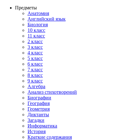
Предметы
Анатомия
Английский язык
Биология
10 класс
11 класс
2 класс
3 класс
4 класс
5 класс
6 класс
7 класс
8 класс
9 класс
Алгебра
Анализ стихотворений
Биографии
География
Геометрия
Диктанты
Загадки
Информатика
История
Краткие содержания