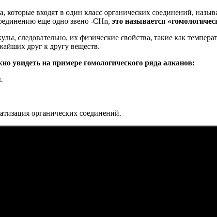
а, которые входят в один класс органических соединений, назы
соединению еще одно звено -CHn,
это называется «гомологичес
лы, следовательно, их физические свойства, такие как температ
ижайших друг к другу веществ.
жно увидеть на примере гомологического ряда алканов:
.
матизация органических соединений.