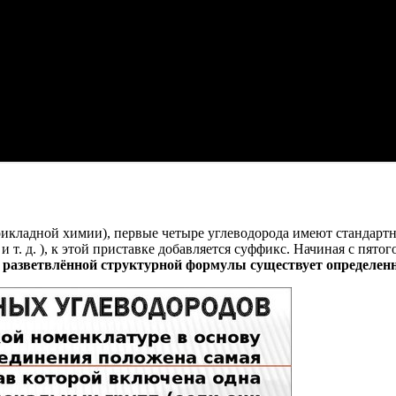
адной химии), первые четыре углеводорода имеют стандартные,
и т. д. ), к этой приставке добавляется суффикс. Начиная с пят
с разветвлённой структурной формулы существует определен