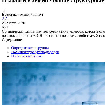
Гомологи в химии - общие структурны
138
Время на чтение:
7 минут
A
A
25 Марта 2020
6390
Органическая химия изучает соединения углерода, которые отн
по строению в звене -CH, но сходны по своим свойствам. Это 
Содержание:
Определение и группы
Номенклатура углеводородов
Изомерия вещества