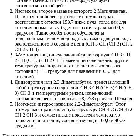
соответственно. В этом случае формула будет
соответствовать общей.
Изогексан, второе название которого 2-Метилпентан.
Плавится при более критических температурах,
достигающих отметки 153,7 ниже нуля, тогда как для
кипения нормальным будет показатель, равный 60,3
градусам. Такие особенности обусловлены
повышенным числом водородных атомов для углерода,
расположенного в середине цепи (CH 3 CH (CH 3) CH 2
CH 2 CH 3).
3-Метилпентан, определяющийся по формуле CH 3 CH
2 CH (CH 3) CH 2 CH и имеющий совершенно другие
температурные пороги для изменения физического
состояния (-118 градусов для плавления и 63,3 для
кипения).
Диизопропил или 2,3-Диметилбутан, представляющий
собой структурное соединение CH 3 CH (CH 3) CH (CH
3) CH 3 и температурный режим, изменяющий
состояние вещества, равный -128,5/58 градусов Цельсия.
Неогексан (второе название 2,2-Диметилбурат). Этот
изомер имеет разветвленную структуру CH 3 C (CH 3) 2
CH 2 CH 3 и самые низкие показатели температур
плавления и кипения, соответствующие -99,9 и 49,73
градусам.