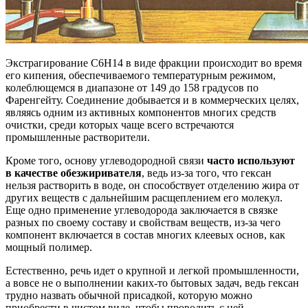
Экстрагирование С6Н14 в виде фракции происходит во время
его кипения, обеспечиваемого температурным режимом,
колеблющемся в диапазоне от 149 до 158 градусов по
Фаренгейту. Соединение добывается и в коммерческих целях,
являясь одним из активных компонентов многих средств
очистки, среди которых чаще всего встречаются
промышленные растворители.
Кроме того, основу углеводородной связи
часто используют
в качестве обезжиривателя
, ведь из-за того, что гексан
нельзя растворить в воде, он способствует отделению жира от
других веществ с дальнейшим расщеплением его молекул.
Еще одно применение углеводорода заключается в связке
разных по своему составу и свойствам веществ, из-за чего
компонент включается в состав многих клеевых основ, как
мощный полимер.
Естественно, речь идет о крупной и легкой промышленности,
а вовсе не о выполнении каких-то бытовых задач, ведь гексан
трудно назвать обычной присадкой, которую можно
приобрести в чистом виде, чтобы проводить с ней