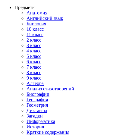
Предметы
Анатомия
Английский язык
Биология
10 класс
11 класс
2 класс
3 класс
4 класс
5 класс
6 класс
7 класс
8 класс
9 класс
Алгебра
Анализ стихотворений
Биографии
География
Геометрия
Диктанты
Загадки
Информатика
История
Краткие содержания