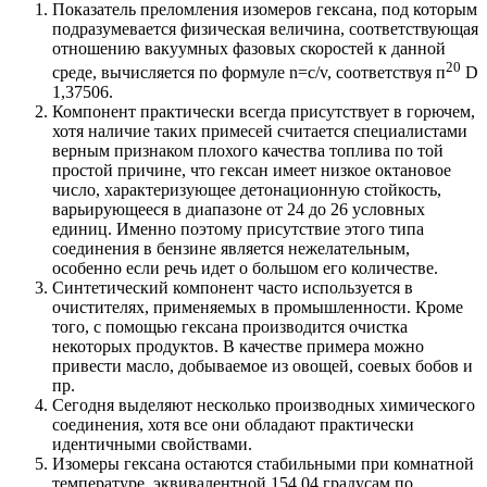
Показатель преломления изомеров гексана, под которым
подразумевается физическая величина, соответствующая
отношению вакуумных фазовых скоростей к данной
20
среде, вычисляется по формуле n=c/v, соответствуя п
D
1,37506.
Компонент практически всегда присутствует в горючем,
хотя наличие таких примесей считается специалистами
верным признаком плохого качества топлива по той
простой причине, что гексан имеет низкое октановое
число, характеризующее детонационную стойкость,
варьирующееся в диапазоне от 24 до 26 условных
единиц. Именно поэтому присутствие этого типа
соединения в бензине является нежелательным,
особенно если речь идет о большом его количестве.
Синтетический компонент часто используется в
очистителях, применяемых в промышленности. Кроме
того, с помощью гексана производится очистка
некоторых продуктов. В качестве примера можно
привести масло, добываемое из овощей, соевых бобов и
пр.
Сегодня выделяют несколько производных химического
соединения, хотя все они обладают практически
идентичными свойствами.
Изомеры гексана остаются стабильными при комнатной
температуре, эквивалентной 154,04 градусам по