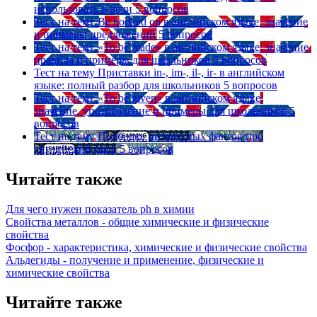
использовать в речи
5 вопросов
Тест на тему
Be hooked on в английском языке: значение
и примеры предложений
5 вопросов
Тест на тему
«To be made» в английском языке: значение,
правила и примеры для школьников
5 вопросов
Тест на тему
Приставки in-, im-, il-, ir- в английском
языке: полный разбор для школьников
5 вопросов
Тест на тему
«To be given» в английском языке:
значение, употребление и примеры для школьников
5
вопросов
Тест на тему
Подборка интересных фактов про
английский язык
5 вопросов
Читайте также
Для чего нужен показатель ph в химии
Свойства металлов - общие химические и физические
свойства
Фосфор - характеристика, химические и физические свойства
Альдегиды - получение и применение, физические и
химические свойства
Читайте также