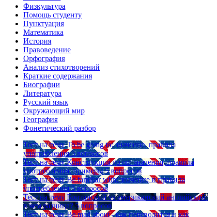
Физкультура
Помощь студенту
Пунктуация
Математика
История
Правоведение
Орфография
Анализ стихотворений
Краткие содержания
Биографии
Литература
Русский язык
Окружающий мир
География
Фонетический разбор
Тест на тему
To be going to: значение, правила
употребления
5 вопросов
Тест на тему
Конструкция go on: значения, правила
употребления, примеры
5 вопросов
Тест на тему
Be familiar with: значение и правила
употребления
5 вопросов
Тест на тему
Британский vs американский английский:
в чем разница?
5 вопросов
Тест на тему
Be mad about - как переводится и как