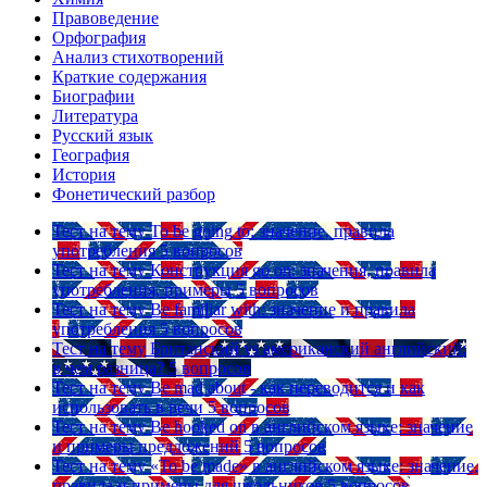
Правоведение
Орфография
Анализ стихотворений
Краткие содержания
Биографии
Литература
Русский язык
География
История
Фонетический разбор
Тест на тему
To be going to: значение, правила
употребления
5 вопросов
Тест на тему
Конструкция go on: значения, правила
употребления, примеры
5 вопросов
Тест на тему
Be familiar with: значение и правила
употребления
5 вопросов
Тест на тему
Британский vs американский английский:
в чем разница?
5 вопросов
Тест на тему
Be mad about - как переводится и как
использовать в речи
5 вопросов
Тест на тему
Be hooked on в английском языке: значение
и примеры предложений
5 вопросов
Тест на тему
«To be made» в английском языке: значение,
правила и примеры для школьников
5 вопросов