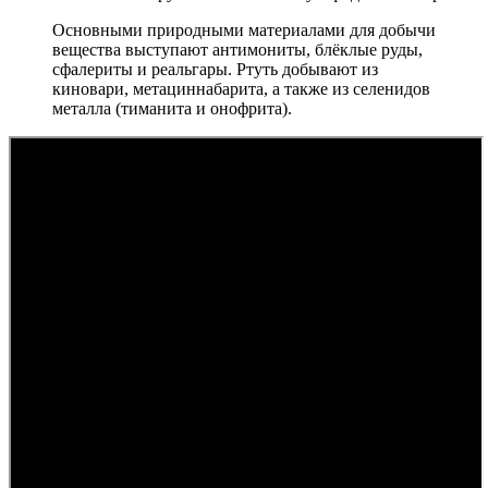
Основными природными материалами для добычи
вещества выступают антимониты, блёклые руды,
сфалериты и реальгары. Ртуть добывают из
киновари, метациннабарита, а также из селенидов
металла (тиманита и онофрита).