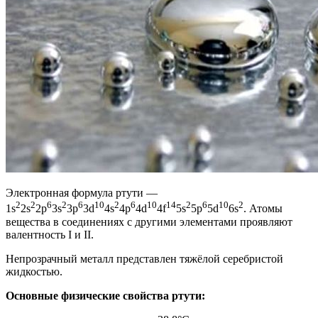
Электронная формула ртути —
2
2
6
2
6
10
2
6
10
14
2
6
10
2
1s
2s
2p
3s
3p
3d
4s
4p
4d
4f
5s
5p
5d
6s
. Атомы
вещества в соединениях с другими элементами проявляют
валентность I и II.
Непрозрачный металл представлен тяжёлой серебристой
жидкостью.
Основные физические свойства ртути: