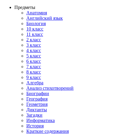
Предметы
Анатомия
Английский язык
Биология
10 класс
11 класс
2 класс
3 класс
4 класс
5 класс
6 класс
7 класс
8 класс
9 класс
Алгебра
Анализ стихотворений
Биографии
География
Геометрия
Диктанты
Загадки
Информатика
История
Краткие содержания