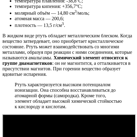
температура плавления: -38,8°C;
температура кипения: +356,7°C;
3
молярный объём — 14,80 см
/моль;
атомная масса — 200,6;
3
плотность — 13,5 г/см
.
В жидком виде ртуть обладает металлическим блеском. Когда
вещество затвердевает, оно приобретает кристаллическое
состояние. Ртуть может взаимодействовать со многими
металлами, образуя при реакции с ними соединения, которые
называются амальгамы.
Химический элемент относится к
группе диамагнетиков
: он не магнитится, а отталкивается в
присутствии магнитов. При горении вещество образует
ядовитые испарения.
Ртуть характеризуется высоким потенциалом
ионизации. Она способна восстанавливаться до
атомарной формы (самородка). Кроме того,
элемент обладает высокой химической стойкостью
к кислороду и кислотам.