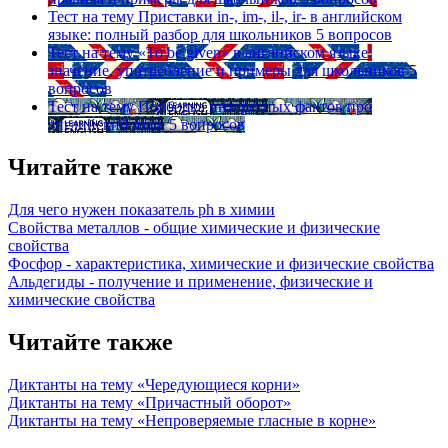
Тест на тему
Приставки in-, im-, il-, ir- в английском
языке: полный разбор для школьников
5 вопросов
Тест на тему
«To be given» в английском языке:
значение, употребление и примеры для школьников
5
вопросов
Тест на тему
Подборка интересных фактов про
английский язык
5 вопросов
Читайте также
Для чего нужен показатель ph в химии
Свойства металлов - общие химические и физические
свойства
Фосфор - характеристика, химические и физические свойства
Альдегиды - получение и применение, физические и
химические свойства
Читайте также
Диктанты на тему «Чередующиеся корни»
Диктанты на тему «Причастный оборот»
Диктанты на тему «Непроверяемые гласные в корне»