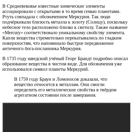
В Средневековье известные химические элементы
ассоциировали с открытыми в то время семью планетами.
Ртуть совпадала с обозначением Меркурия. Так люди
подчёркивали близость металла к золоту (Солнцу), поскольку
небесное тело расположено близко к светилу. Также название
«Mercury» соответствовало уникальному свойству элемента.
Капли вещества стремительно перекатывались по гладким
поверхностям, что напоминало быстрое передвижение
античного бога-посланника Меркурия.
В 1735 году шведский учёный Георг Брандт подробно описал
образование вещества в чистом виде. Для обозначения уже
использовался символ планеты Меркурий.
В 1759 году Браун и Ломоносов доказали, что
вещество относится к металлам. Они смогли
определить его металлические свойства в твёрдом
агрегатном состоянии после замерзания.