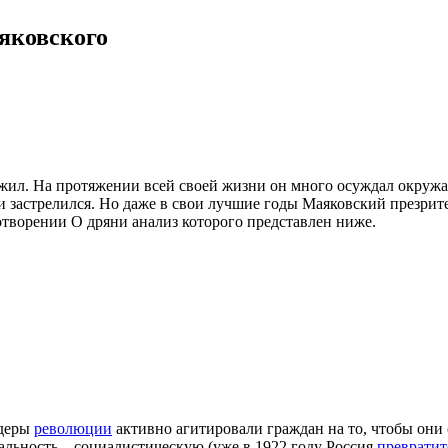
яковского
жил. На протяжении всей своей жизни он много осуждал окружаю
й и застрелился. Но даже в свои лучшие годы Маяковский презрит
отворении О дряни анализ которого представлен ниже.
идеры
революции
активно агитировали граждан на то, чтобы они 
еальность – социалистическую (уже в 1922 году Россия
превратит