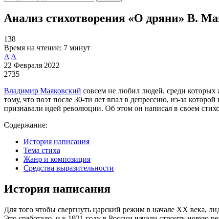
Анализ стихотворения «О дряни» В. Ма
138
Время на чтение:
7 минут
A
A
22 Февраля 2022
2735
Владимир Маяковский
совсем не любил людей, среди которых 
тому, что поэт после 30-ти лет впал в депрессию, из-за которо
признавали идей революции. Об этом он написал в своем стих
Содержание:
История написания
Тема стиха
Жанр и композиция
Средства выразительности
История написания
Для того чтобы свергнуть царский режим в начале XX века, л
Это сработало, и к 1921 году в России начали строить новую р