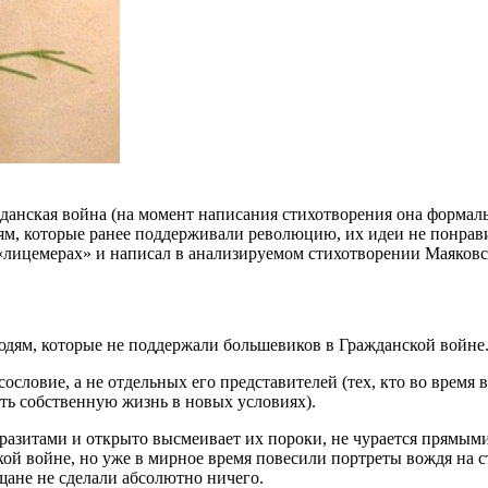
ажданская война (на момент написания стихотворения она форма
м, которые ранее поддерживали революцию, их идеи не понравил
х «лицемерах» и написал в анализируемом стихотворении Маяков
юдям, которые не поддержали большевиков в Гражданской войне
сословие, а не отдельных его представителей (тех, кто во время
ть собственную жизнь в новых условиях).
зитами и открыто высмеивает их пороки, не чурается прямыми 
ой войне, но уже в мирное время повесили портреты вождя на с
щане не сделали абсолютно ничего.