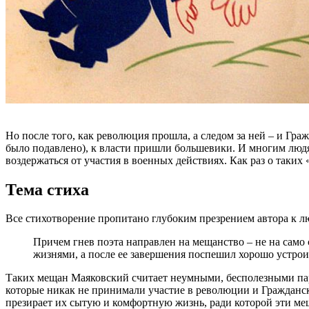
Но после того, как революция прошла, а следом за ней – и Гр
было подавлено), к власти пришли большевики. И многим людя
воздержаться от участия в военных действиях. Как раз о таки
Тема стиха
Все стихотворение пропитано глубоким презрением автора к л
Причем гнев поэта направлен на мещанство – не на само 
жизнями, а после ее завершения поспешил хорошо устрои
Таких мещан Маяковский считает неумными, бесполезными пара
которые никак не принимали участие в революции и Гражданск
презирает их сытую и комфортную жизнь, ради которой эти ме