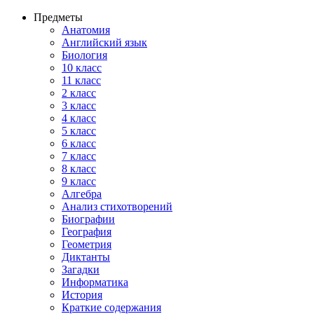
Предметы
Анатомия
Английский язык
Биология
10 класс
11 класс
2 класс
3 класс
4 класс
5 класс
6 класс
7 класс
8 класс
9 класс
Алгебра
Анализ стихотворений
Биографии
География
Геометрия
Диктанты
Загадки
Информатика
История
Краткие содержания