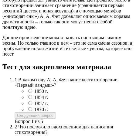
стихотворении занимает сравнение (сравнивается первый
весенний цветок и юная девушка), а с помощью метафор
(«нисходят сны») А. А. Фет добавляет описываемым образам
драматичности – только так они могут нести с собой
понятную идею.
Данное произведение можно назвать настоящим гимном
весны. Но только главное в нем – это не сама смена сезонов, а
пробуждение новой жизни и те светлые чувства, которые оно
несет.
Тест для закрепления материала
1
В каком году А. А. Фет написал стихотворение
«Первый ландыш»?
1850 г.
1854 г.
1857 г.
1870 г.
Следующий вопрос
Вопрос
1
из
5
2
Что послужило вдохновением для написания
стихотворения?