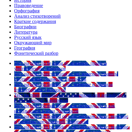
История
Правоведение
Орфография
Анализ стихотворений
Краткие содержания
Биографии
Литература
Русский язык
Окружающий мир
География
Фонетический разбор
Тест на тему
To be going to: значение, правила
употребления
5 вопросов
Тест на тему
Конструкция go on: значения, правила
употребления, примеры
5 вопросов
Тест на тему
Be familiar with: значение и правила
употребления
5 вопросов
Тест на тему
Британский vs американский английский:
в чем разница?
5 вопросов
Тест на тему
Be mad about - как переводится и как
использовать в речи
5 вопросов
Тест на тему
Be hooked on в английском языке: значение
и примеры предложений
5 вопросов
Тест на тему
«To be made» в английском языке: значение,