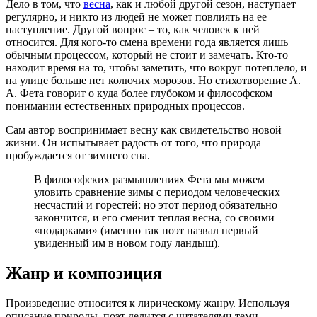
Дело в том, что
весна
, как и любой другой сезон, наступает
регулярно, и никто из людей не может повлиять на ее
наступление. Другой вопрос – то, как человек к ней
относится. Для кого-то смена времени года является лишь
обычным процессом, который не стоит и замечать. Кто-то
находит время на то, чтобы заметить, что вокруг потеплело, и
на улице больше нет колючих морозов. Но стихотворение А.
А. Фета говорит о куда более глубоком и философском
понимании естественных природных процессов.
Сам автор воспринимает весну как свидетельство новой
жизни. Он испытывает радость от того, что природа
пробуждается от зимнего сна.
В философских размышлениях Фета мы можем
уловить сравнение зимы с периодом человеческих
несчастий и горестей: но этот период обязательно
закончится, и его сменит теплая весна, со своими
«подарками» (именно так поэт назвал первый
увиденный им в новом году ландыш).
Жанр и композиция
Произведение относится к лирическому жанру. Используя
описание природы, поэт делится с читателями теми