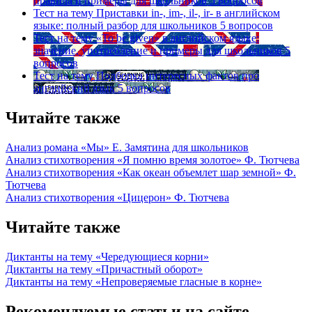
правила и примеры для школьников
5 вопросов
Тест на тему
Приставки in-, im-, il-, ir- в английском
языке: полный разбор для школьников
5 вопросов
Тест на тему
«To be given» в английском языке:
значение, употребление и примеры для школьников
5
вопросов
Тест на тему
Подборка интересных фактов про
английский язык
5 вопросов
Читайте также
Анализ романа «Мы» Е. Замятина для школьников
Анализ стихотворения «Я помню время золотое» Ф. Тютчева
Анализ стихотворения «Как океан объемлет шар земной» Ф.
Тютчева
Анализ стихотворения «Цицерон» Ф. Тютчева
Читайте также
Диктанты на тему «Чередующиеся корни»
Диктанты на тему «Причастный оборот»
Диктанты на тему «Непроверяемые гласные в корне»
Рекомендуемые статьи на сайте