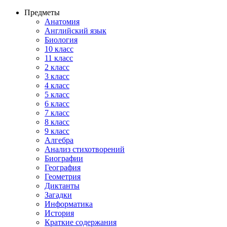
Предметы
Анатомия
Английский язык
Биология
10 класс
11 класс
2 класс
3 класс
4 класс
5 класс
6 класс
7 класс
8 класс
9 класс
Алгебра
Анализ стихотворений
Биографии
География
Геометрия
Диктанты
Загадки
Информатика
История
Краткие содержания