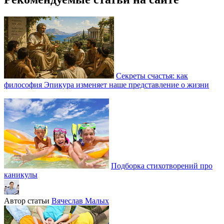
Секреты счастья: как
философия Эпикура изменяет наше представление о жизни
Подборка стихотворений про
каникулы
Автор статьи
Вячеслав Малых