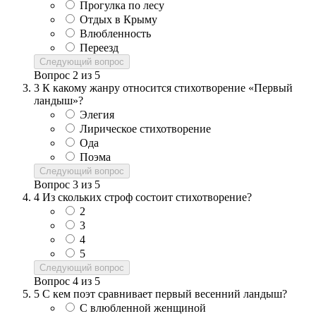
Прогулка по лесу
Отдых в Крыму
Влюбленность
Переезд
Следующий вопрос
Вопрос
2
из
5
3
К какому жанру относится стихотворение «Первый
ландыш»?
Элегия
Лирическое стихотворение
Ода
Поэма
Следующий вопрос
Вопрос
3
из
5
4
Из скольких строф состоит стихотворение?
2
3
4
5
Следующий вопрос
Вопрос
4
из
5
5
С кем поэт сравнивает первый весенний ландыш?
С влюбленной женщиной