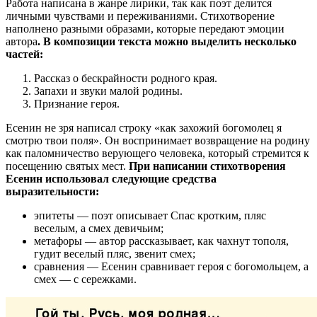
Работа написана в жанре лирики, так как поэт делится
личными чувствами и переживаниями. Стихотворение
наполнено разными образами, которые передают эмоции
автора
. В композиции текста можно выделить несколько
частей:
Рассказ о бескрайности родного края.
Запахи и звуки малой родины.
Признание героя.
Есенин не зря написал строку «как захожий богомолец я
смотрю твои поля». Он воспринимает возвращение на родину
как паломничество верующего человека, который стремится к
посещению святых мест.
При написании стихотворения
Есенин использовал следующие средства
выразительности:
эпитеты — поэт описывает Спас кротким, пляс
веселым, а смех девичьим;
метафоры — автор рассказывает, как чахнут тополя,
гудит веселый пляс, звенит смех;
сравнения — Есенин сравнивает героя с богомольцем, а
смех — с сережками.