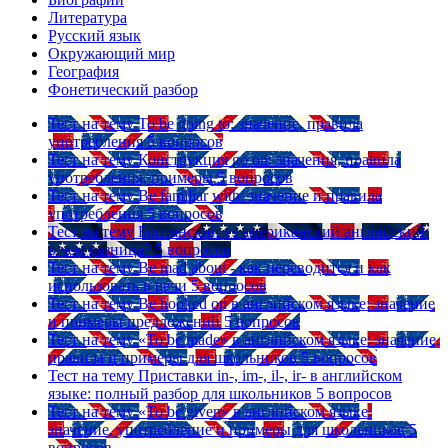
Литература
Русский язык
Окружающий мир
География
Фонетический разбор
Тест на тему
To be going to: значение, правила
употребления
5 вопросов
Тест на тему
Конструкция go on: значения, правила
употребления, примеры
5 вопросов
Тест на тему
Be familiar with: значение и правила
употребления
5 вопросов
Тест на тему
Британский vs американский английский:
в чем разница?
5 вопросов
Тест на тему
Be mad about - как переводится и как
использовать в речи
5 вопросов
Тест на тему
Be hooked on в английском языке: значение
и примеры предложений
5 вопросов
Тест на тему
«To be made» в английском языке: значение,
правила и примеры для школьников
5 вопросов
Тест на тему
Приставки in-, im-, il-, ir- в английском
языке: полный разбор для школьников
5 вопросов
Тест на тему
«To be given» в английском языке:
значение, употребление и примеры для школьников
5
вопросов