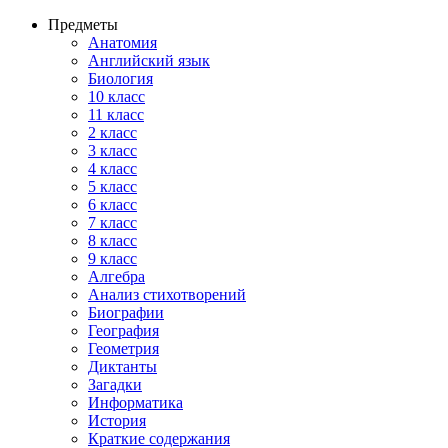
Предметы
Анатомия
Английский язык
Биология
10 класс
11 класс
2 класс
3 класс
4 класс
5 класс
6 класс
7 класс
8 класс
9 класс
Алгебра
Анализ стихотворений
Биографии
География
Геометрия
Диктанты
Загадки
Информатика
История
Краткие содержания