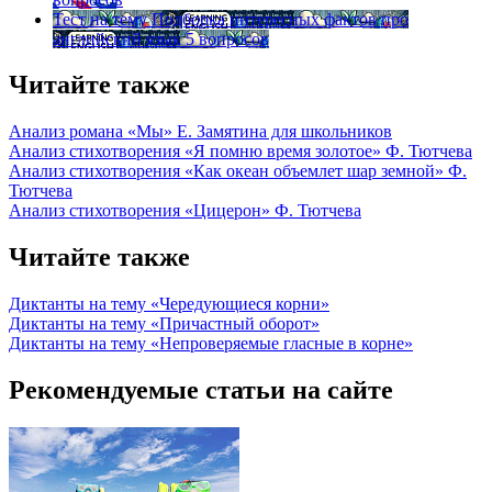
Тест на тему
Подборка интересных фактов про
английский язык
5 вопросов
Читайте также
Анализ романа «Мы» Е. Замятина для школьников
Анализ стихотворения «Я помню время золотое» Ф. Тютчева
Анализ стихотворения «Как океан объемлет шар земной» Ф.
Тютчева
Анализ стихотворения «Цицерон» Ф. Тютчева
Читайте также
Диктанты на тему «Чередующиеся корни»
Диктанты на тему «Причастный оборот»
Диктанты на тему «Непроверяемые гласные в корне»
Рекомендуемые статьи на сайте