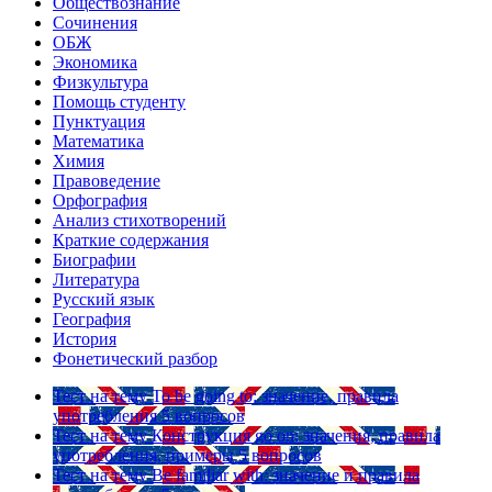
Обществознание
Сочинения
ОБЖ
Экономика
Физкультура
Помощь студенту
Пунктуация
Математика
Химия
Правоведение
Орфография
Анализ стихотворений
Краткие содержания
Биографии
Литература
Русский язык
География
История
Фонетический разбор
Тест на тему
To be going to: значение, правила
употребления
5 вопросов
Тест на тему
Конструкция go on: значения, правила
употребления, примеры
5 вопросов
Тест на тему
Be familiar with: значение и правила