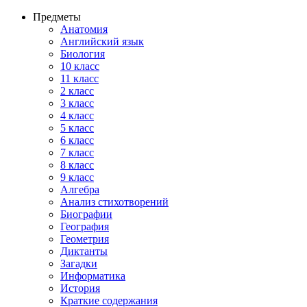
Предметы
Анатомия
Английский язык
Биология
10 класс
11 класс
2 класс
3 класс
4 класс
5 класс
6 класс
7 класс
8 класс
9 класс
Алгебра
Анализ стихотворений
Биографии
География
Геометрия
Диктанты
Загадки
Информатика
История
Краткие содержания