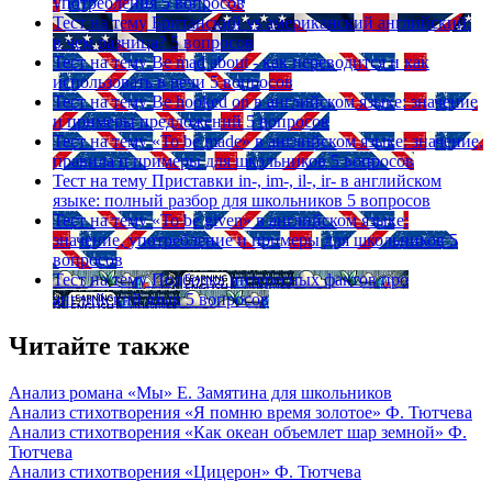
употребления
5 вопросов
Тест на тему
Британский vs американский английский:
в чем разница?
5 вопросов
Тест на тему
Be mad about - как переводится и как
использовать в речи
5 вопросов
Тест на тему
Be hooked on в английском языке: значение
и примеры предложений
5 вопросов
Тест на тему
«To be made» в английском языке: значение,
правила и примеры для школьников
5 вопросов
Тест на тему
Приставки in-, im-, il-, ir- в английском
языке: полный разбор для школьников
5 вопросов
Тест на тему
«To be given» в английском языке:
значение, употребление и примеры для школьников
5
вопросов
Тест на тему
Подборка интересных фактов про
английский язык
5 вопросов
Читайте также
Анализ романа «Мы» Е. Замятина для школьников
Анализ стихотворения «Я помню время золотое» Ф. Тютчева
Анализ стихотворения «Как океан объемлет шар земной» Ф.
Тютчева
Анализ стихотворения «Цицерон» Ф. Тютчева