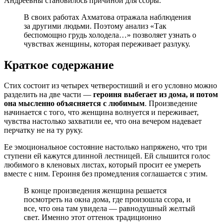
Андреевны становилось причиной для ссоры.
В своих работах Ахматова отражала наблюдения
за другими людьми. Поэтому анализ «Так
беспомощно грудь холодела…» позволяет узнать о
чувствах женщины, которая переживает разлуку.
Краткое содержание
Стих состоит из четырех четверостиший и его условно можно
разделить на две части —
героиня выбегает из дома, и потом
она мысленно объясняется с любимым
. Произведение
начинается с того, что женщина волнуется и переживает,
чувства настолько захватили ее, что она вечером надевает
перчатку не на ту руку.
Ее эмоциональное состояние настолько напряжено, что три
ступени ей кажутся длинной лестницей. Ей слышится голос
любимого в кленовых листах, который просит ее умереть
вместе с ним. Героиня без промедления соглашается с этим.
В конце произведения женщина решается
посмотреть на окна дома, где произошла ссора, и
все, что она там увидела — равнодушный желтый
свет. Именно этот оттенок традиционно