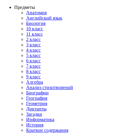
Предметы
Анатомия
Английский язык
Биология
10 класс
11 класс
2 класс
3 класс
4 класс
5 класс
6 класс
7 класс
8 класс
9 класс
Алгебра
Анализ стихотворений
Биографии
География
Геометрия
Диктанты
Загадки
Информатика
История
Краткие содержания