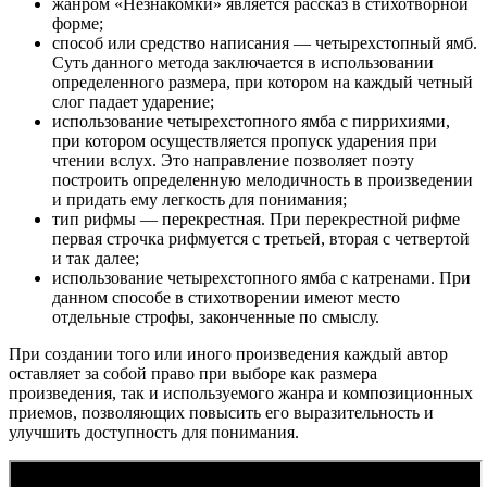
жанром «Незнакомки» является рассказ в стихотворной
форме;
способ или средство написания — четырехстопный ямб.
Суть данного метода заключается в использовании
определенного размера, при котором на каждый четный
слог падает ударение;
использование четырехстопного ямба с пиррихиями,
при котором осуществляется пропуск ударения при
чтении вслух. Это направление позволяет поэту
построить определенную мелодичность в произведении
и придать ему легкость для понимания;
тип рифмы — перекрестная. При перекрестной рифме
первая строчка рифмуется с третьей, вторая с четвертой
и так далее;
использование четырехстопного ямба с катренами. При
данном способе в стихотворении имеют место
отдельные строфы, законченные по смыслу.
При создании того или иного произведения каждый автор
оставляет за собой право при выборе как размера
произведения, так и используемого жанра и композиционных
приемов, позволяющих повысить его выразительность и
улучшить доступность для понимания.