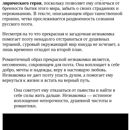
лирического героя
, поскольку позволяет ему отвлечься от
бренности бытия этого мира, забыть о своих страданиях и
переживаниях. В тексте, описывающем образ таинственной
героини, четко прослеживается раздвоенность сознания
русского поэта.
Несмотря на то что прекрасная и загадочная незнакомка
помогает поэту ненадолго отстраниться от душевных
терзаний, суровый окружающий мир никуда не исчезает, а
лишь временно отходит на второй план.
Романтичный образ прекрасной незнакомки является,
несомненно, сокровищем для поэта. Она воплощает в себе
добро, мечты и надежды, веру в настоящую любовь.
Незнакомка не дает поэту упасть духом, а помогает ему
вернуться к жизни и встать на верный путь.
Она советует ему отказаться от пьянства и найти в
себе силы жить дальше. Незнакомка — истинное
воплощение непорочности, душевной чистоты и
романтики.