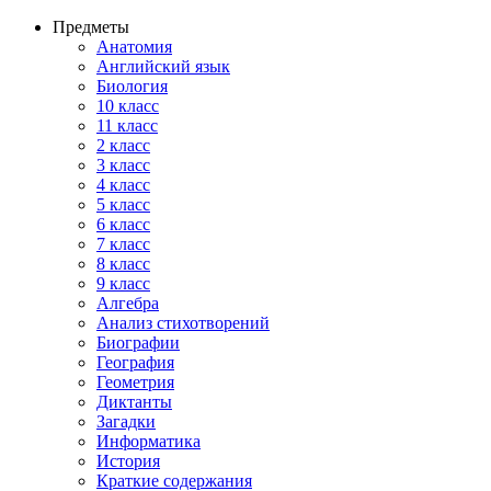
Предметы
Анатомия
Английский язык
Биология
10 класс
11 класс
2 класс
3 класс
4 класс
5 класс
6 класс
7 класс
8 класс
9 класс
Алгебра
Анализ стихотворений
Биографии
География
Геометрия
Диктанты
Загадки
Информатика
История
Краткие содержания