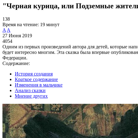
"Черная курица, или Подземные жители
138
Время на чтение:
19 минут
A
A
27 Июня 2019
4054
Одним из первых произведений автора для детей, которые нап
будет интересно многим. Эта сказка была впервые опубликована
Федерации.
Содержание:
История создания
Краткое содержание
Изменения в мальчике
Анализ сказки
Мнение других