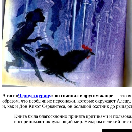
А вот «
Черную курицу
» он сочинил в другом жанре
— это во
образом, что необычные персонажи, которые окружают Алешу, в
и, как и Дон Кихот Сервантеса, он большой охотник до рыцар
Книга была благосклонно принята критиками и пользовал
воспринимают окружающий мир. Недаром великий писател