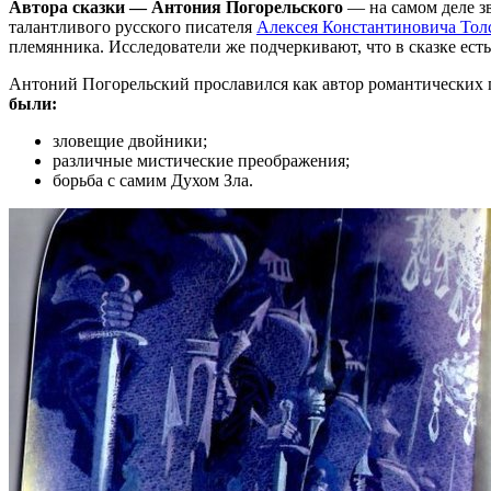
Автора сказки — Антония Погорельского
— на самом деле з
талантливого русского писателя
Алексея Константиновича Тол
племянника. Исследователи же подчеркивают, что в сказке ест
Антоний Погорельский прославился как автор романтических 
были:
зловещие двойники;
различные мистические преображения;
борьба с самим Духом Зла.