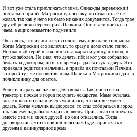
И вот уже стала приближаться зима. Однажды деревенский
почтальон принёс Матроскину посылку, но отдавать её не
желал, так как у него не было никаких документов. Тогда трое
друзей решили перехитрить Печкина. Они стали поить его
чаем, а ящик незаметно подменили.
Оказалось, что из института солнца ему прислали солнышко.
Когда Матроскин его включил, то сразу в доме стало тепло.
Но главный герой выскочил из-за жары на улицу, в холод, и
тут же заболел. Не зная, что делать, пёс и кот уже собрались
бежать за доктором, но в это время раздался стук в дверь. Это
приехали родители мальчика, а привёл их почтальон Печкин,
который тут же посоветовал им Шарика и Матроскина сдать в
поликлинику для опытов.
Родители сразу же начали действовать. Так, папа сел за
трактор и поехал в город покупать лекарства. Мама осталась
возле кровати сына и очень удивилась, что кот всё умеет
делать. Когда мальчик выздоровел, то стал собираться в город,
так как ему надо было ходить в школу. Приглашал он поехать
вместе с ним и своих друзей, но они отказались. Тогда
договорились, что основной персонаж будет приезжать к
друзьям в каникулярное время.