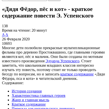
«Дядя Фёдор, пёс и кот» - краткое
содержание повести Э. Успенского
138
Время на чтение:
20 минут
A
A
26 Февраля 2020
10693
Многие дети полюбили прекрасные мультипликационные
фильмы про деревню Простоквашино, где главными героями
являются кот, пёс и мальчик. Они были созданы по мотивам
известного произведения
Эдуарда Успенского
. Стоит
заметить, что школьникам младших классов интересно
изучать эту повесть, поэтому стоит не только проводить
беседу по вопросам, но и записать
краткое содержание
«Дяди
Фёдора, пса и кота» в читательский дневник.
Содержание:
История создания
Характеристика главных героев
Жанр и главная мысль
Краткое содержание
Пересказ для читательского дневника