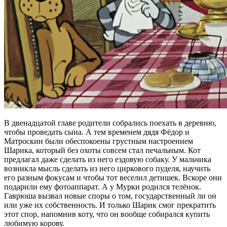
В двенадцатой главе родители собрались поехать в деревню,
чтобы проведать сына. А тем временем дядя Фёдор и
Матроскин были обеспокоены грустным настроением
Шарика, который без охоты совсем стал печальным. Кот
предлагал даже сделать из него ездовую собаку. У мальчика
возникла мысль сделать из него циркового пуделя, научить
его разным фокусам и чтобы тот веселил детишек. Вскоре они
подарили ему фотоаппарат. А у Мурки родился телёнок.
Гаврюша вызвал новые споры о том, государственный ли он
или уже их собственность. И только Шарик смог прекратить
этот спор, напомнив коту, что он вообще собирался купить
любимую корову.