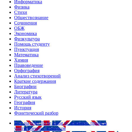
Информатика
Физика
Стихи
Обществознание
Сочинения
ОБЖ
Экономика
Физкультура
Помощь студенту
Пунктуация
Математика
Химия
Правоведение
Орфография
Анализ стихотворений
Краткие содержания
Биографии
Литература
Русский язык
География
История
Фонетический разбор
Тест на тему
To be going to: значение, правила
употребления
5 вопросов