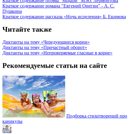
Краткое содержание поэмы "Мцыри" М.Ю. Лермонтова
Краткое содержание романа "Евгений Онегин" - А. С.
Пушкина
Краткое содержание рассказа «Ночь исцеления» Б. Екимова
Читайте также
Диктанты на тему «Чередующиеся корни»
Диктанты на тему «Причастный оборот»
Диктанты на тему «Непроверяемые гласные в корне»
Рекомендуемые статьи на сайте
Подборка стихотворений про
каникулы