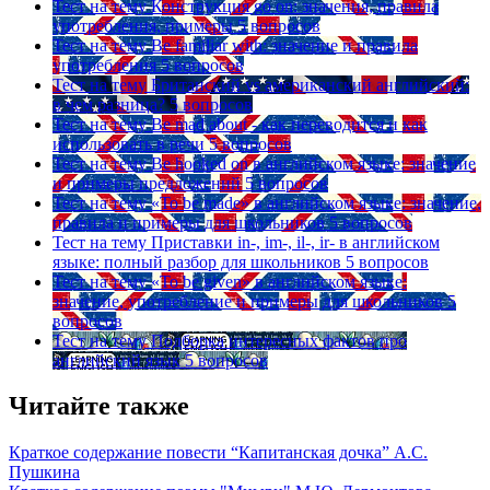
Тест на тему
Конструкция go on: значения, правила
употребления, примеры
5 вопросов
Тест на тему
Be familiar with: значение и правила
употребления
5 вопросов
Тест на тему
Британский vs американский английский:
в чем разница?
5 вопросов
Тест на тему
Be mad about - как переводится и как
использовать в речи
5 вопросов
Тест на тему
Be hooked on в английском языке: значение
и примеры предложений
5 вопросов
Тест на тему
«To be made» в английском языке: значение,
правила и примеры для школьников
5 вопросов
Тест на тему
Приставки in-, im-, il-, ir- в английском
языке: полный разбор для школьников
5 вопросов
Тест на тему
«To be given» в английском языке:
значение, употребление и примеры для школьников
5
вопросов
Тест на тему
Подборка интересных фактов про
английский язык
5 вопросов
Читайте также
Краткое содержание повести “Капитанская дочка” А.С.
Пушкина