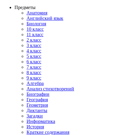
Предметы
Анатомия
Английский язык
Биология
10 класс
11 класс
2 класс
3 класс
4 класс
5 класс
6 класс
7 класс
8 класс
9 класс
Алгебра
Анализ стихотворений
Биографии
География
Геометрия
Диктанты
Загадки
Информатика
История
Краткие содержания