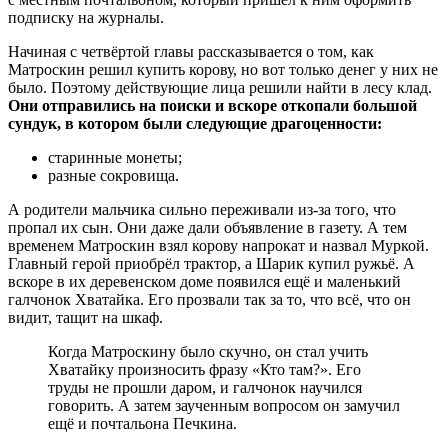
подписку на журналы.
Начиная с четвёртой главы рассказывается о том, как
Матроскин решил купить корову, но вот только денег у них не
было. Поэтому действующие лица решили найти в лесу клад.
Они отправились на поиски и вскоре откопали большой
сундук, в котором были следующие драгоценности:
старинные монеты;
разные сокровища.
А родители мальчика сильно переживали из-за того, что
пропал их сын. Они даже дали объявление в газету. А тем
временем Матроскин взял корову напрокат и назвал Муркой.
Главный герой приобрёл трактор, а Шарик купил ружьё. А
вскоре в их деревенском доме появился ещё и маленький
галчонок Хватайка. Его прозвали так за то, что всё, что он
видит, тащит на шкаф.
Когда Матроскину было скучно, он стал учить
Хватайку произносить фразу «Кто там?». Его
труды не прошли даром, и галчонок научился
говорить. А затем заученным вопросом он замучил
ещё и почтальона Печкина.