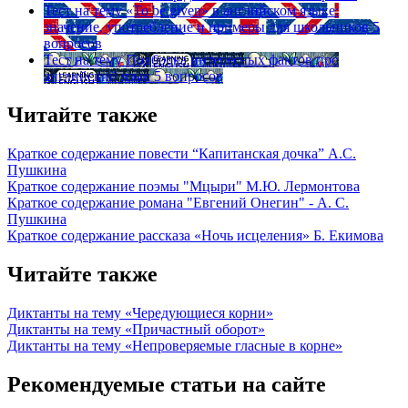
Тест на тему
«To be given» в английском языке:
значение, употребление и примеры для школьников
5
вопросов
Тест на тему
Подборка интересных фактов про
английский язык
5 вопросов
Читайте также
Краткое содержание повести “Капитанская дочка” А.С.
Пушкина
Краткое содержание поэмы "Мцыри" М.Ю. Лермонтова
Краткое содержание романа "Евгений Онегин" - А. С.
Пушкина
Краткое содержание рассказа «Ночь исцеления» Б. Екимова
Читайте также
Диктанты на тему «Чередующиеся корни»
Диктанты на тему «Причастный оборот»
Диктанты на тему «Непроверяемые гласные в корне»
Рекомендуемые статьи на сайте