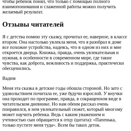
чтобы ребенок понял, что только с помощью полного
взаимопонимания и слаженной работы можно получить
желаемый результат.
Отзывы читателей
Я с детства помню эту сказку, прочитал ее, наверное, в классе
втором. Она настолько увлекла меня, что я разобрал в доме
все похожие устройства, надеясь, что в одном из них и мне
откроется дверца. Книжка, правда, очень увлекательная и
нужная, в особенности в современном мире, где такие
чувства, как доброта, вежливость и поддержка, практически
обесценились.
Вадим
Меня эта сказка в детские годы обошла стороной. Но зато с
удовольствием почитала ее, уже будучи взрослой. У внучки
она проходит по программе, правда, в сокращенном виде в
читательском дневнике. Но нам обеим рассказ очень
понравился, в нем увлекательный сюжет, который многому
может научить ребенка. Ведь с каким уважением и
учтивостью сын обращается к отцу (цитата): «Папенька,
только пустите меня туда». Всем бы таких деток.