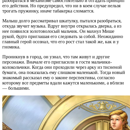
разобраться в механизме самостоятельно и отгадать принцип
его действия. Но предупредил, что ни в коем случае нельзя
трогать пружинку, иначе табакерка сломается.
Малыш долго рассматривал шкатулку, пытался разобраться,
откуда звучит музыка. Вдруг внутри открылась дверка, а из
нее появился золотоволосый мальчик. Он махнул Мише
рукой, будто приглашая его следовать за собой. Неожиданно
главный герой осознал, что его рост стал такой же, как и у
гномика.
Проникнув в город, он узнал, что там живут и другие
персонажи. Вначале его пригласили в гости мальчики-
колокольчики. Когда они проходили через арку из тисненой
бумаги, она показалась ему слишком маленькой. Тогда новый
знакомый рассказал ему о законе перспективы, согласно
которому все предметы вдали кажутся маленькими, а вблизи
— большими.