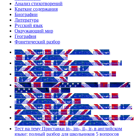
Анализ стихотворений
Краткие содержания
Биографии
Литература
Русский язык
Окружающий мир
География
Фонетический разбор
Тест на тему
To be going to: значение, правила
употребления
5 вопросов
Тест на тему
Конструкция go on: значения, правила
употребления, примеры
5 вопросов
Тест на тему
Be familiar with: значение и правила
употребления
5 вопросов
Тест на тему
Британский vs американский английский:
в чем разница?
5 вопросов
Тест на тему
Be mad about - как переводится и как
использовать в речи
5 вопросов
Тест на тему
Be hooked on в английском языке: значение
и примеры предложений
5 вопросов
Тест на тему
«To be made» в английском языке: значение,
правила и примеры для школьников
5 вопросов
Тест на тему
Приставки in-, im-, il-, ir- в английском
языке: полный разбор для школьников
5 вопросов