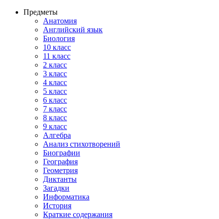
Предметы
Анатомия
Английский язык
Биология
10 класс
11 класс
2 класс
3 класс
4 класс
5 класс
6 класс
7 класс
8 класс
9 класс
Алгебра
Анализ стихотворений
Биографии
География
Геометрия
Диктанты
Загадки
Информатика
История
Краткие содержания