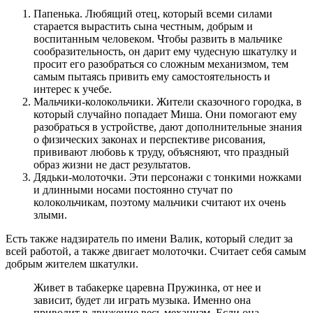
Папенька. Любящий отец, который всеми силами
старается вырастить сына честным, добрым и
воспитанным человеком. Чтобы развить в мальчике
сообразительность, он дарит ему чудесную шкатулку и
просит его разобраться со сложным механизмом, тем
самым пытаясь привить ему самостоятельность и
интерес к учебе.
Мальчики-колокольчики. Жители сказочного городка, в
который случайно попадает Миша. Они помогают ему
разобраться в устройстве, дают дополнительные знания
о физических законах и перспективе рисования,
прививают любовь к труду, объясняют, что праздный
образ жизни не даст результатов.
Дядьки-молоточки. Эти персонажи с тонкими ножками
и длинными носами постоянно стучат по
колокольчикам, поэтому мальчики считают их очень
злыми.
Есть также надзиратель по имени Валик, который следит за
всей работой, а также двигает молоточки. Считает себя самым
добрым жителем шкатулки.
Живет в табакерке царевна Пружинка, от нее и
зависит, будет ли играть музыка. Именно она
приводит в движение весь механизм. Если она