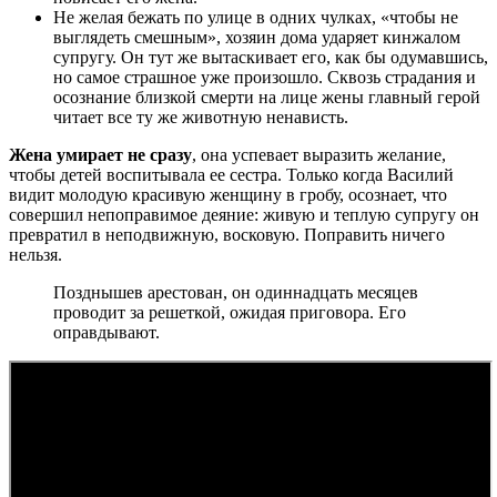
Не желая бежать по улице в одних чулках, «чтобы не
выглядеть смешным», хозяин дома ударяет кинжалом
супругу. Он тут же вытаскивает его, как бы одумавшись,
но самое страшное уже произошло. Сквозь страдания и
осознание близкой смерти на лице жены главный герой
читает все ту же животную ненависть.
Жена умирает не сразу
, она успевает выразить желание,
чтобы детей воспитывала ее сестра. Только когда Василий
видит молодую красивую женщину в гробу, осознает, что
совершил непоправимое деяние: живую и теплую супругу он
превратил в неподвижную, восковую. Поправить ничего
нельзя.
Позднышев арестован, он одиннадцать месяцев
проводит за решеткой, ожидая приговора. Его
оправдывают.