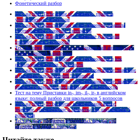
Фонетический разбор
Тест на тему
To be going to: значение, правила
употребления
5 вопросов
Тест на тему
Конструкция go on: значения, правила
употребления, примеры
5 вопросов
Тест на тему
Be familiar with: значение и правила
употребления
5 вопросов
Тест на тему
Британский vs американский английский:
в чем разница?
5 вопросов
Тест на тему
Be mad about - как переводится и как
использовать в речи
5 вопросов
Тест на тему
Be hooked on в английском языке: значение
и примеры предложений
5 вопросов
Тест на тему
«To be made» в английском языке: значение,
правила и примеры для школьников
5 вопросов
Тест на тему
Приставки in-, im-, il-, ir- в английском
языке: полный разбор для школьников
5 вопросов
Тест на тему
«To be given» в английском языке:
значение, употребление и примеры для школьников
5
вопросов
Тест на тему
Подборка интересных фактов про
английский язык
5 вопросов
Читайте также