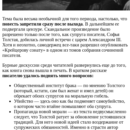
Тема была весьма необычной для того периода, настолько, что
повесть запретили сразу после выхода
. В дальнейшем ее
подвергали цензуре. Скандальное произведение было
разрешено только после того, как супруга писателя, Софья
Толстая, добилась личной встречи с царем Александром III.
Хотя и неохотно, самодержец все-таки разрешил опубликовать
«Крейцерову сонату» в одном из томов собрания сочинений
писателя.
Бурные дискуссии среди читателей развернулись еще до того,
как книга снова вышла в печать. В кратком рассказе
писателю удалось поднять много вопросов:
Общественный институт брака — по мнению Толстого
(который, кстати, сам был женат и имел детей) он
обрекает обоих супругов на моральную гибель.
Убийство — здесь оно как бы подменяет самоубийство,
о котором часто втайне помышляют оба супруга.
Пропаганда новой морали — из текста недвусмысленно
следует, что Толстой ратует за обновление устоявшихся
традиций. Для него новой идеей стало воздержание от
супружеских обязанностей. Именно в страсти автор