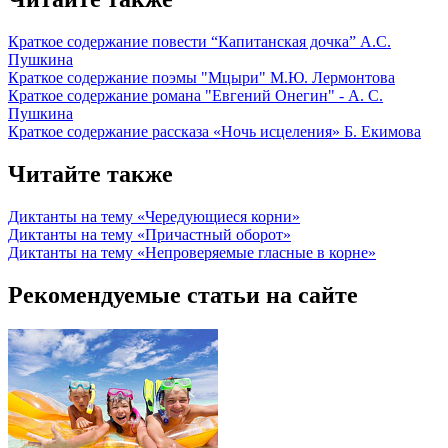
Краткое содержание повести “Капитанская дочка” А.С.
Пушкина
Краткое содержание поэмы "Мцыри" М.Ю. Лермонтова
Краткое содержание романа "Евгений Онегин" - А. С.
Пушкина
Краткое содержание рассказа «Ночь исцеления» Б. Екимова
Читайте также
Диктанты на тему «Чередующиеся корни»
Диктанты на тему «Причастный оборот»
Диктанты на тему «Непроверяемые гласные в корне»
Рекомендуемые статьи на сайте