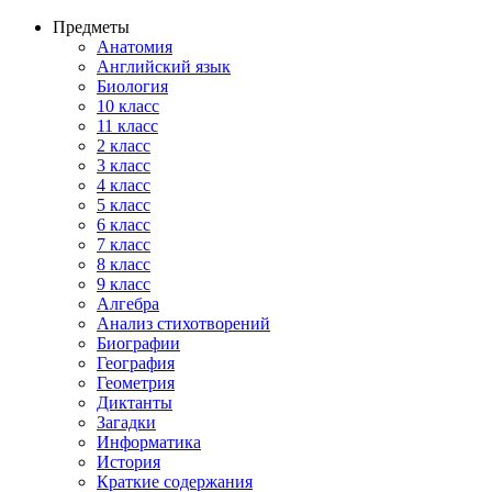
Предметы
Анатомия
Английский язык
Биология
10 класс
11 класс
2 класс
3 класс
4 класс
5 класс
6 класс
7 класс
8 класс
9 класс
Алгебра
Анализ стихотворений
Биографии
География
Геометрия
Диктанты
Загадки
Информатика
История
Краткие содержания