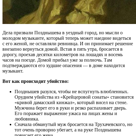
Дела призвали Позднышева в уездный город, но мысли о
молодом музыканте, который теперь может наедине видеться
с его женой, не оставляли ревнивца. И он принимает решение
внезапно вернуться домой. Встав в пять утра, бросается в
дорогу, проехав десятки километров на лошадях и восемь
часов на поезде. Домой прибыл уже за полночь. Там
подтверждаются его худшие опасения — в доме находится
музыкант.
Вот как происходит убийство:
Позднышев разулся, чтобы не вспугнуть влюбленных.
Орудием убийства из «Крейцеровой сонаты» становится
«кривой дамасский кинжал», который висел на стене.
Мужчина берет его в руки и резко распахивает дверь.
Его поражает выражение ужаса на лицах жены и
любовника.
Сначала обманутый муж бросается на Трухачевского, но
тот очень проворно убегает, а на руке Позднышева
повисает его жена.