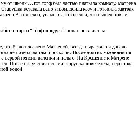
иму от школы. Этот торф был частью платы за комнату.
Матрена
 Старушка вставала рано утром, доила козу и готовила завтрак
трена Васильевна, услышала от соседей, что вышел новый
работке торфа “Торфопродукт” никак не влиял на
е, что было посажено Матреной, всегда вырастало и давало
огда не позволяла такой роскоши.
После долгих хождений по
 с первой пенсии валенки и пальто.
На Крещение к Матрене
идел. После получения пенсии старушка повеселела, перестала
нной водой.