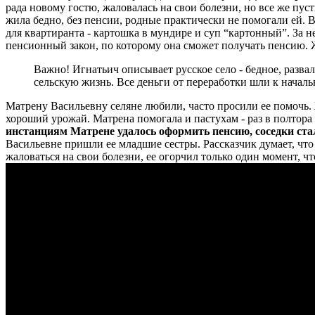
рада новому гостю, жаловалась на свои болезни, но все же пус
жила бедно, без пенсии, родные практически не помогали ей. В
для квартиранта - картошка в мундире и суп “картонный”. За 
пенсионный закон, по которому она сможет получать пенсию. 
Важно! Игнатьич описывает русское село - бедное, разв
сельскую жизнь. Все деньги от переработки шли к началь
Матрену Васильевну селяне любили, часто просили ее помочь. 
хороший урожай. Матрена помогала и пастухам - раз в полтора 
инстанциям Матрене удалось оформить пенсию, соседки ста
Васильевне пришли ее младшие сестры. Рассказчик думает, что 
жаловаться на свои болезни, ее огорчил только один момент, ч