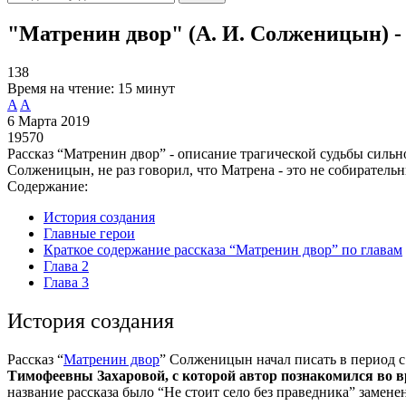
"Матренин двор" (А. И. Солженицын) - 
138
Время на чтение:
15 минут
A
A
6 Марта 2019
19570
Рассказ “Матренин двор” - описание трагической судьбы сильн
Солженицын, не раз говорил, что Матрена - это не собирательн
Содержание:
История создания
Главные герои
Краткое содержание рассказа “Матренин двор” по главам
Глава 2
Глава 3
История создания
Рассказ “
Матренин двор
” Солженицын начал писать в период с 
Тимофеевны Захаровой, с которой автор познакомился во 
название рассказа было “Не стоит село без праведника” замен