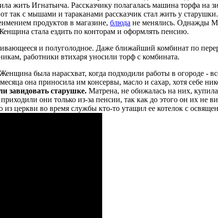
тила жить Игнатьича. Рассказчику полагалась машина торфа на з
от так с мышами и тараканами рассказчик стал жить у старушки.
неимением продуктов в магазине,
блюда
не менялись.
Однажды Ма
Женщина стала ездить по конторам и оформлять пенсию.
аливающееся и полуголодное. Даже ближайший комбинат по пере
никам, работники втихаря уносили торф с комбината.
Женщина была нарасхват, когда подходили работы в огороде - вс
месяца она приносила им консервы, масло и сахар, хотя себе ник
ли завидовать старушке.
Матрена, не обижалась на них, купила
приходили они только из-за пенсии, так как до этого он их не в
то из церкви во время службы кто-то утащил ее котелок с освяще