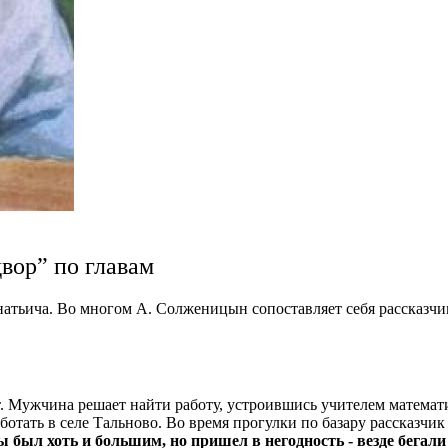
вор” по главам
натьича. Во многом А. Солженицын сопоставляет себя рассказч
ет. Мужчина решает найти работу, устроившись учителем математ
отать в селе Тальново.
Во время прогулки по базару рассказчик
 был хоть и большим, но пришел в негодность - везде бегал