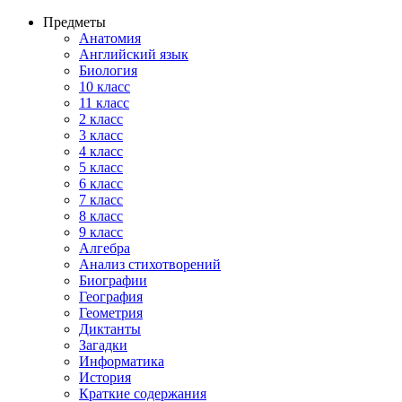
Предметы
Анатомия
Английский язык
Биология
10 класс
11 класс
2 класс
3 класс
4 класс
5 класс
6 класс
7 класс
8 класс
9 класс
Алгебра
Анализ стихотворений
Биографии
География
Геометрия
Диктанты
Загадки
Информатика
История
Краткие содержания