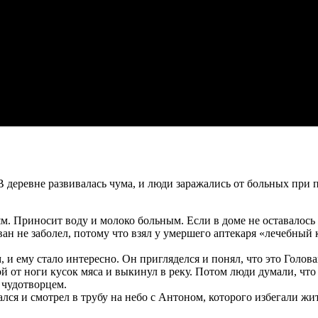
В деревне развивалась чума, и люди заражались от больных при 
. Приносит воду и молоко больным. Если в доме не оставалось 
н не заболел, потому что взял у умершего аптекаря «лечебный 
, и ему стало интересно. Он пригляделся и понял, что это Голов
й от ноги кусок мяса и выкинул в реку. Потом люди думали, что т
 чудотворцем.
лся и смотрел в трубу на небо с Антоном, которого избегали жи