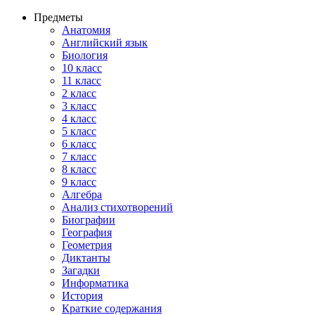
Предметы
Анатомия
Английский язык
Биология
10 класс
11 класс
2 класс
3 класс
4 класс
5 класс
6 класс
7 класс
8 класс
9 класс
Алгебра
Анализ стихотворений
Биографии
География
Геометрия
Диктанты
Загадки
Информатика
История
Краткие содержания