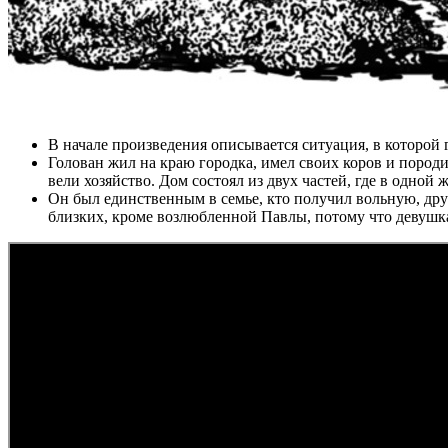
В начале произведения описывается ситуация, в которой 
Голован жил на краю городка, имел своих коров и породи
вели хозяйство. Дом состоял из двух частей, где в одной
Он был единственным в семье, кто получил вольную, дру
близких, кроме возлюбленной Павлы, потому что девушка 