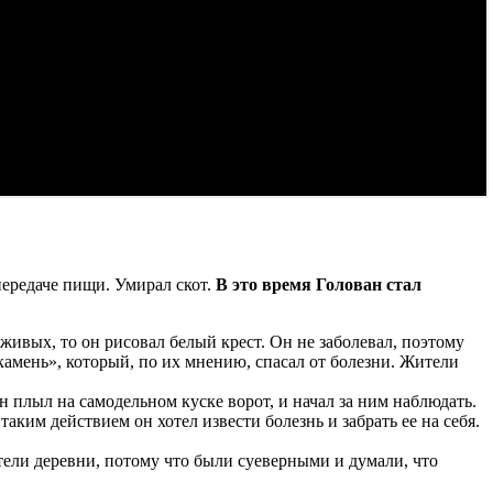
передаче пищи. Умирал скот.
В это время Голован стал
живых, то он рисовал белый крест. Он не заболевал, поэтому
камень», который, по их мнению, спасал от болезни. Жители
ан плыл на самодельном куске ворот, и начал за ним наблюдать.
аким действием он хотел извести болезнь и забрать ее на себя.
тели деревни, потому что были суеверными и думали, что