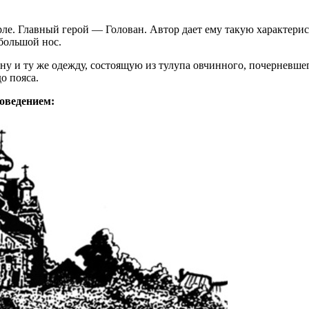
Орле. Главный герой — Голован. Автор дает ему такую характери
 большой нос.
у и ту же одежду, состоящую из тулупа овчинного, почерневшег
о пояса.
поведением: