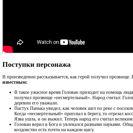
Поступки персонажа
В произведении рассказывается, как герой получил прозвище. 
известным:
В такое ужасное время Голован приходит на помощь людям
получил прозвище «несмертельный». Народ считал: Голова
деревни его уважали.
Пастух Панька увидел, как человек шел по реке с посохом
Когда «несмертельный» приплыл к берегу, то отрезал косо
Язва ушла, и он выжил. Теперь народ его считал великим
Голован верил в Бога и увлекался разными науками. Обща
колдовство есть почти на каждом шагу.