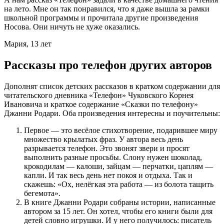
на лето. Мне он так понравился, что я даже вышла за рамки
школьной программы и прочитала другие произведения
Носова. Они ничуть не хуже оказались.
Мария, 13 лет
Рассказы про телефон других авторов
Дополнят список детских рассказов в кратком содержании для
читательского дневника «Телефон» Чуковского Корнея
Ивановича и краткое содержание «Сказки по телефону»
Джанни Родари. Оба произведения интересны и поучительны:
Первое — это весёлое стихотворение, подарившее миру
множество крылатых фраз. У автора весь день
разрывается телефон. Это звонят звери и просят
выполнить разные просьбы. Слону нужен шоколад,
крокодилам — калоши, зайцам — перчатки, цаплям —
капли. И так весь день нет покоя и отдыха. Так и
скажешь: «Ох, нелёгкая эта работа — из болота тащить
бегемота».
В книге Джанни Родари собраны истории, написанные
автором за 15 лет. Он хотел, чтобы его книги были для
детей словно игрушки. И у него получилось: писатель