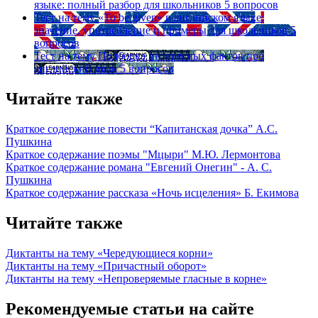
языке: полный разбор для школьников
5 вопросов
Тест на тему
«To be given» в английском языке:
значение, употребление и примеры для школьников
5
вопросов
Тест на тему
Подборка интересных фактов про
английский язык
5 вопросов
Читайте также
Краткое содержание повести “Капитанская дочка” А.С.
Пушкина
Краткое содержание поэмы "Мцыри" М.Ю. Лермонтова
Краткое содержание романа "Евгений Онегин" - А. С.
Пушкина
Краткое содержание рассказа «Ночь исцеления» Б. Екимова
Читайте также
Диктанты на тему «Чередующиеся корни»
Диктанты на тему «Причастный оборот»
Диктанты на тему «Непроверяемые гласные в корне»
Рекомендуемые статьи на сайте