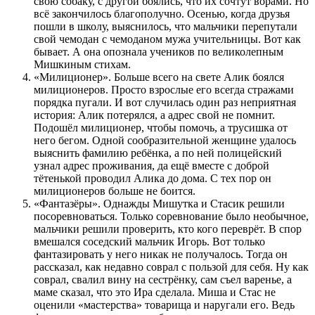
свою собаку, с другой боялись, что их сочтут ворами. Но
всё закончилось благополучно. Осенью, когда друзья
пошли в школу, выяснилось, что мальчики перепутали
свой чемодан с чемоданом мужа учительницы. Вот как
бывает. А она опознала учеников по великолепным
Мишкиным стихам.
«Милиционер». Больше всего на свете Алик боялся
милиционеров. Просто взрослые его всегда стражами
порядка пугали. И вот случилась один раз неприятная
история: Алик потерялся, а адрес свой не помнит.
Подошёл милиционер, чтобы помочь, а трусишка от
него бегом. Одной сообразительной женщине удалось
выяснить фамилию ребёнка, а по ней полицейский
узнал адрес проживания, да ещё вместе с доброй
тётенькой проводил Алика до дома. С тех пор он
милиционеров больше не боится.
«Фантазёры». Однажды Мишутка и Стасик решили
посоревноваться. Только соревнование было необычное,
мальчики решили проверить, кто кого переврёт. В спор
вмешался соседский мальчик Игорь. Вот только
фантазировать у него никак не получалось. Тогда он
рассказал, как недавно соврал с пользой для себя. Ну как
соврал, свалил вину на сестрёнку, сам съел варенье, а
маме сказал, что это Ира сделала. Миша и Стас не
оценили «мастерства» товарища и наругали его. Ведь