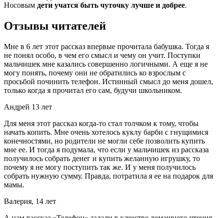
Носовым
дети учатся быть чуточку лучше и добрее
.
Отзывы читателей
Мне в 6 лет этот рассказ впервые прочитала бабушка. Тогда я
не понял особо, в чем его смысл и чему он учит. Поступки
мальчишек мне казались совершенно логичными. А еще я не
могу понять, почему они не обратились ко взрослым с
просьбой починить телефон. Истинный смысл до меня дошел,
только когда я прочитал его сам, будучи школьником.
Андрей 13 лет
Для меня этот рассказ когда-то стал толчком к тому, чтобы
начать копить. Мне очень хотелось куклу барби с гнущимися
конечностями, но родители не могли себе позволить купить
мне ее. И тогда я подумала, что если у мальчишек из рассказа
получилось собрать денег и купить желанную игрушку, то
почему я не могу поступить так же. И у меня получилось
собрать нужную сумму. Правда, потратила я ее на подарок для
мамы.
Валерия, 14 лет
А нам рассказ «Телефон» задали в качестве домашнего чтения