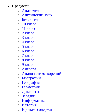
Предметы
Анатомия
Английский язык
Биология
10 класс
11 класс
2 класс
3 класс
4 класс
5 класс
6 класс
7 класс
8 класс
9 класс
Алгебра
Анализ стихотворений
Биографии
География
Геометрия
Диктанты
Загадки
Информатика
История
Краткие содержания