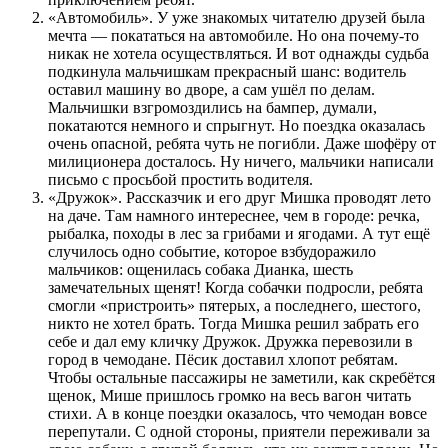
«Автомобиль». У уже знакомых читателю друзей была
мечта — покататься на автомобиле. Но она почему-то
никак не хотела осуществляться. И вот однажды судьба
подкинула мальчишкам прекрасный шанс: водитель
оставил машину во дворе, а сам ушёл по делам.
Мальчишки взгромоздились на бампер, думали,
покатаются немного и спрыгнут. Но поездка оказалась
очень опасной, ребята чуть не погибли. Даже шофёру от
милиционера досталось. Ну ничего, мальчики написали
письмо с просьбой простить водителя.
«Дружок». Рассказчик и его друг Мишка проводят лето
на даче. Там намного интереснее, чем в городе: речка,
рыбалка, походы в лес за грибами и ягодами. А тут ещё
случилось одно событие, которое взбудоражило
мальчиков: ощенилась собака Дианка, шесть
замечательных щенят! Когда собачки подросли, ребята
смогли «пристроить» пятерых, а последнего, шестого,
никто не хотел брать. Тогда Мишка решил забрать его
себе и дал ему кличку Дружок. Дружка перевозили в
город в чемодане. Пёсик доставил хлопот ребятам.
Чтобы остальные пассажиры не заметили, как скребётся
щенок, Мише пришлось громко на весь вагон читать
стихи. А в конце поездки оказалось, что чемодан вовсе
перепутали. С одной стороны, приятели переживали за