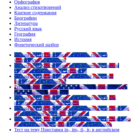
Орфография
Анализ стихотворений
Краткие содержания
Биографии
Литература
Русский язык
География
История
Фонетический разбор
Тест на тему
To be going to: значение, правила
употребления
5 вопросов
Тест на тему
Конструкция go on: значения, правила
употребления, примеры
5 вопросов
Тест на тему
Be familiar with: значение и правила
употребления
5 вопросов
Тест на тему
Британский vs американский английский:
в чем разница?
5 вопросов
Тест на тему
Be mad about - как переводится и как
использовать в речи
5 вопросов
Тест на тему
Be hooked on в английском языке: значение
и примеры предложений
5 вопросов
Тест на тему
«To be made» в английском языке: значение,
правила и примеры для школьников
5 вопросов
Тест на тему
Приставки in-, im-, il-, ir- в английском