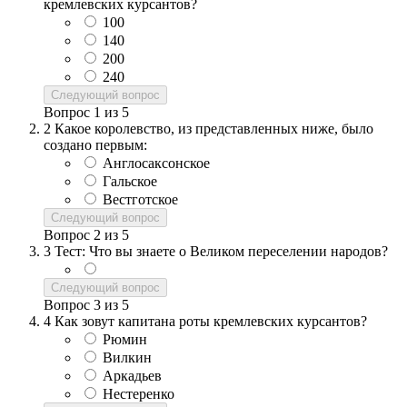
кремлевских курсантов?
100
140
200
240
Следующий вопрос
Вопрос
1
из
5
2
Какое королевство, из представленных ниже, было
создано первым:
Англосаксонское
Гальское
Вестготское
Следующий вопрос
Вопрос
2
из
5
3
Тест: Что вы знаете о Великом переселении народов?
Следующий вопрос
Вопрос
3
из
5
4
Как зовут капитана роты кремлевских курсантов?
Рюмин
Вилкин
Аркадьев
Нестеренко