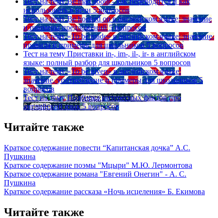
Тест на тему
Be mad about - как переводится и как
использовать в речи
5 вопросов
Тест на тему
Be hooked on в английском языке: значение
и примеры предложений
5 вопросов
Тест на тему
«To be made» в английском языке: значение,
правила и примеры для школьников
5 вопросов
Тест на тему
Приставки in-, im-, il-, ir- в английском
языке: полный разбор для школьников
5 вопросов
Тест на тему
«To be given» в английском языке:
значение, употребление и примеры для школьников
5
вопросов
Тест на тему
Подборка интересных фактов про
английский язык
5 вопросов
Читайте также
Краткое содержание повести “Капитанская дочка” А.С.
Пушкина
Краткое содержание поэмы "Мцыри" М.Ю. Лермонтова
Краткое содержание романа "Евгений Онегин" - А. С.
Пушкина
Краткое содержание рассказа «Ночь исцеления» Б. Екимова
Читайте также