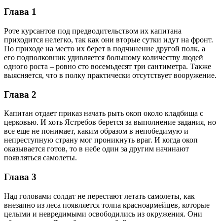
Глава 1
Роте курсантов под предводительством их капитана
приходится нелегко, так как они вторые сутки идут на фронт.
По приходе на место их берет в подчинение другой полк, а
его подполковник удивляется большому количеству людей
одного роста – ровно сто восемьдесят три сантиметра. Также
выясняется, что в полку практически отсутствует вооружение.
Глава 2
Капитан отдает приказ начать рыть окоп около кладбища с
церковью. И хоть Ястребов берется за выполнение задания, но
все еще не понимает, каким образом в непобедимую и
непреступную страну мог проникнуть враг. И когда окоп
оказывается готов, то в небе один за другим начинают
появляться самолеты.
Глава 3
Над головами солдат не перестают летать самолеты, как
внезапно из леса появляется толпа красноармейцев, которые
целыми и невредимыми освободились из окружения. Они