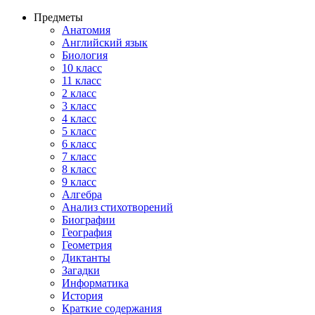
Предметы
Анатомия
Английский язык
Биология
10 класс
11 класс
2 класс
3 класс
4 класс
5 класс
6 класс
7 класс
8 класс
9 класс
Алгебра
Анализ стихотворений
Биографии
География
Геометрия
Диктанты
Загадки
Информатика
История
Краткие содержания