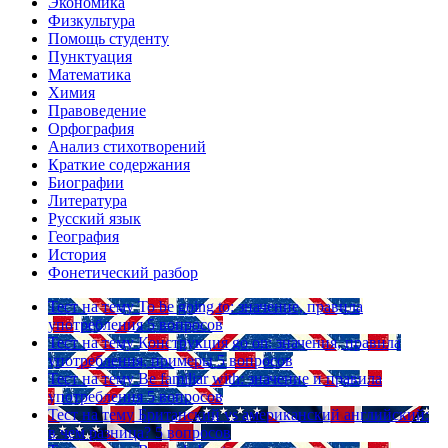
Экономика
Физкультура
Помощь студенту
Пунктуация
Математика
Химия
Правоведение
Орфография
Анализ стихотворений
Краткие содержания
Биографии
Литература
Русский язык
География
История
Фонетический разбор
Тест на тему
To be going to: значение, правила
употребления
5 вопросов
Тест на тему
Конструкция go on: значения, правила
употребления, примеры
5 вопросов
Тест на тему
Be familiar with: значение и правила
употребления
5 вопросов
Тест на тему
Британский vs американский английский:
в чем разница?
5 вопросов