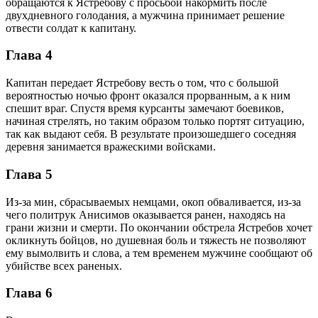
обращаются к Ястребову с просьбой накормить после
двухдневного голодания, а мужчина принимает решение
отвести солдат к капитану.
Глава 4
Капитан передает Ястребову весть о том, что с большой
вероятностью ночью фронт оказался прорванным, а к ним
спешит враг. Спустя время курсанты замечают боевиков,
начиная стрелять, но таким образом только портят ситуацию,
так как выдают себя. В результате произошедшего соседняя
деревня занимается вражескими войсками.
Глава 5
Из-за мин, сбрасываемых немцами, окоп обваливается, из-за
чего политрук Анисимов оказывается ранен, находясь на
грани жизни и смерти. По окончании обстрела Ястребов хочет
окликнуть бойцов, но душевная боль и тяжесть не позволяют
ему вымолвить и слова, а тем временем мужчине сообщают об
убийстве всех раненых.
Глава 6