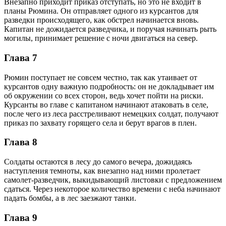
Внезапно приходит приказ отступать, но это не входит в
планы Рюмина. Он отправляет одного из курсантов для
разведки происходящего, как обстрел начинается вновь.
Капитан не дожидается разведчика, и поручая начинать рыть
могилы, принимает решение с ночи двигаться на север.
Глава 7
Рюмин поступает не совсем честно, так как утаивает от
курсантов одну важную подробность: он не докладывает им
об окружении со всех сторон, ведь хочет пойти на риски.
Курсанты во главе с капитаном начинают атаковать в селе,
после чего из леса расстреливают немецких солдат, получают
приказ по захвату горящего села и берут врагов в плен.
Глава 8
Солдаты остаются в лесу до самого вечера, дожидаясь
наступления темноты, как внезапно над ними пролетает
самолет-разведчик, выкидывающий листовки с предложением
сдаться. Через некоторое количество времени с неба начинают
падать бомбы, а в лес заезжают танки.
Глава 9