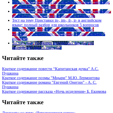
Тест на тему
Be hooked on в английском языке: значение
и примеры предложений
5 вопросов
Тест на тему
«To be made» в английском языке: значение,
правила и примеры для школьников
5 вопросов
Тест на тему
Приставки in-, im-, il-, ir- в английском
языке: полный разбор для школьников
5 вопросов
Тест на тему
«To be given» в английском языке:
значение, употребление и примеры для школьников
5
вопросов
Тест на тему
Подборка интересных фактов про
английский язык
5 вопросов
Читайте также
Краткое содержание повести “Капитанская дочка” А.С.
Пушкина
Краткое содержание поэмы "Мцыри" М.Ю. Лермонтова
Краткое содержание романа "Евгений Онегин" - А. С.
Пушкина
Краткое содержание рассказа «Ночь исцеления» Б. Екимова
Читайте также
Диктанты на тему «Чередующиеся корни»