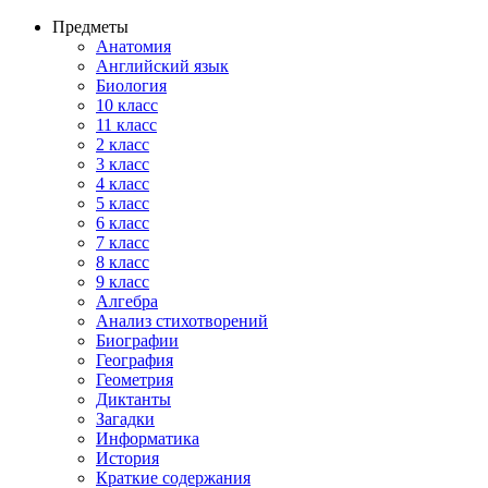
Предметы
Анатомия
Английский язык
Биология
10 класс
11 класс
2 класс
3 класс
4 класс
5 класс
6 класс
7 класс
8 класс
9 класс
Алгебра
Анализ стихотворений
Биографии
География
Геометрия
Диктанты
Загадки
Информатика
История
Краткие содержания