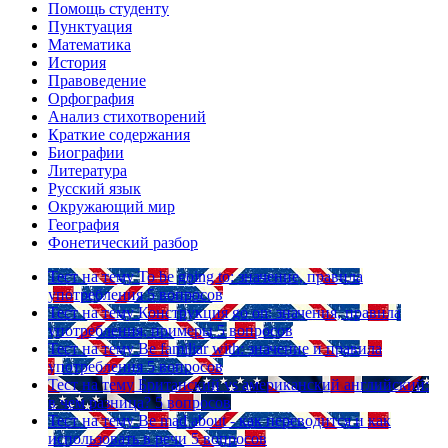
Помощь студенту
Пунктуация
Математика
История
Правоведение
Орфография
Анализ стихотворений
Краткие содержания
Биографии
Литература
Русский язык
Окружающий мир
География
Фонетический разбор
Тест на тему
To be going to: значение, правила
употребления
5 вопросов
Тест на тему
Конструкция go on: значения, правила
употребления, примеры
5 вопросов
Тест на тему
Be familiar with: значение и правила
употребления
5 вопросов
Тест на тему
Британский vs американский английский:
в чем разница?
5 вопросов
Тест на тему
Be mad about - как переводится и как
использовать в речи
5 вопросов