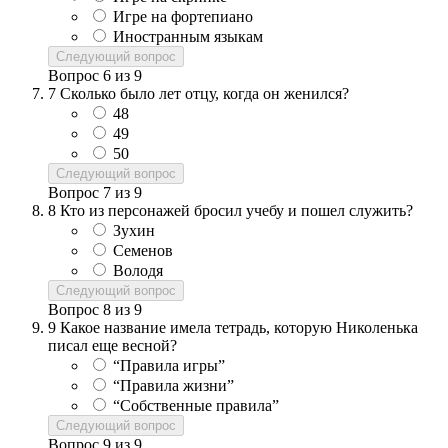
Игре на фортепиано
Иностранным языкам
Следующий вопрос
Вопрос
6
из
9
7
Сколько было лет отцу, когда он женился?
48
49
50
Следующий вопрос
Вопрос
7
из
9
8
Кто из персонажей бросил учебу и пошел служить?
Зухин
Семенов
Володя
Следующий вопрос
Вопрос
8
из
9
9
Какое название имела тетрадь, которую Николенька
писал еще весной?
“Правила игры”
“Правила жизни”
“Собственные правила”
Следующий вопрос
Вопрос
9
из
9