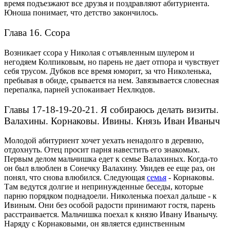
время подъезжают все друзья и поздравляют абитуриента.
Юноша понимает, что детство закончилось.
Глава 16. Ссора
Возникает ссора у Николая с отъявленным шулером и
негодяем Колпиковым, но парень не дает отпора и чувствует
себя трусом. Дубков все время юморит, за что Николенька,
пребывая в обиде, срывается на нем. Завязывается словесная
перепалка, парней успокаивает Нехлюдов.
Главы 17-18-19-20-21. Я собираюсь делать визиты.
Валахины. Корнаковы. Ивины. Князь Иван Иваныч
Молодой абитуриент хочет уехать ненадолго в деревню,
отдохнуть. Отец просит парня навестить его знакомых.
Первым делом мальчишка едет к семье Валахиных. Когда-то
он был влюблен в Сонечку Валахину. Увидев ее еще раз, он
понял, что снова влюбился.
Следующая
семья
- Корнаковы.
Там ведутся долгие и непринужденные беседы, которые
парню порядком поднадоели.
Николенька поехал дальше - к
Ивиным. Они без особой радости принимают гостя, парень
расстраивается.
Мальчишка поехал к князю Ивану Иванычу.
Наряду с Корнаковыми, он является единственным