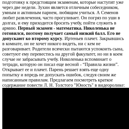
подготовку к предстоящим экзаменам, которые наступят уже
через две недели. Зухин является отличным собеседником,
умным и активным парнем, любящим учиться. А Семенов
любит развлечения, часто прогуливает. Он погряз по уши в
долгах, и ему приходится бросить учебу, пойти служить в
армию.
Первый экзамен - математика. Николенька не
готовился, поэтому получает самый низкий балл. Его не
допускают ко второму курсу
. Иртеньев плачет. Закрывшись
в комнате, он не хочет никого видеть, ни с кем не
разговаривает. Родители всячески пытаются успокоить сына,
советуют ему перевестись на другой факультет, но ни в коем
случае не забрасывать учебу.
Николенька вспоминает о
тетради, которую он писал еще весной - “Правила жизни”.
Открывает ее и плачет. Парень решает взять еще одну
попытку и впредь не допускать ошибок, следуя своим же
написанным правилам.
Предлагаем посмотреть краткое
содержание повести Л. Н. Толстого "Юность" в видеоролике: