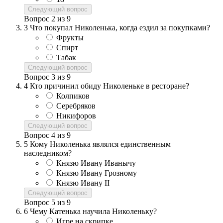
Следующий вопрос
Вопрос
2
из
9
3
Что покупал Николенька, когда ездил за покупками?
Фрукты
Спирт
Табак
Следующий вопрос
Вопрос
3
из
9
4
Кто причинил обиду Николеньке в ресторане?
Колпиков
Серебряков
Никифоров
Следующий вопрос
Вопрос
4
из
9
5
Кому Николенька являлся единственным
наследником?
Князю Ивану Иванычу
Князю Ивану Грозному
Князю Ивану II
Следующий вопрос
Вопрос
5
из
9
6
Чему Катенька научила Николеньку?
Игре на скрипке