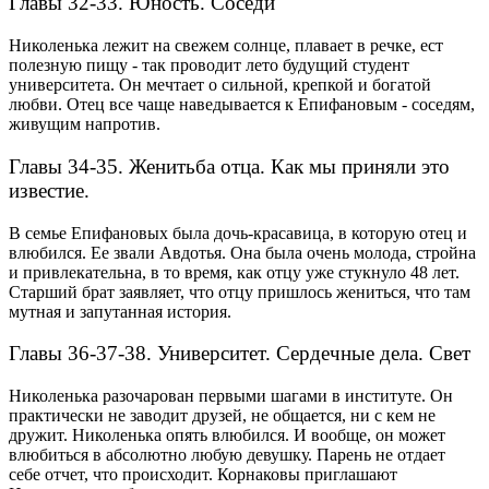
Главы 32-33. Юность. Соседи
Николенька лежит на свежем солнце, плавает в речке, ест
полезную пищу - так проводит лето будущий студент
университета. Он мечтает о сильной, крепкой и богатой
любви.
Отец все чаще наведывается к Епифановым - соседям,
живущим напротив.
Главы 34-35. Женитьба отца. Как мы приняли это
известие.
В семье Епифановых была дочь-красавица, в которую отец и
влюбился. Ее звали Авдотья. Она была очень молода, стройна
и привлекательна, в то время, как отцу уже стукнуло 48 лет.
Старший брат заявляет, что отцу пришлось жениться, что там
мутная и запутанная история.
Главы 36-37-38. Университет. Сердечные дела. Свет
Николенька разочарован первыми шагами в институте. Он
практически не заводит друзей, не общается, ни с кем не
дружит.
Николенька опять влюбился. И вообще, он может
влюбиться в абсолютно любую девушку. Парень не отдает
себе отчет, что происходит.
Корнаковы приглашают