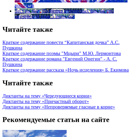
вопросов
Тест на тему
Подборка интересных фактов про
английский язык
5 вопросов
Читайте также
Краткое содержание повести “Капитанская дочка” А.С.
Пушкина
Краткое содержание поэмы "Мцыри" М.Ю. Лермонтова
Краткое содержание романа "Евгений Онегин" - А. С.
Пушкина
Краткое содержание рассказа «Ночь исцеления» Б. Екимова
Читайте также
Диктанты на тему «Чередующиеся корни»
Диктанты на тему «Причастный оборот»
Диктанты на тему «Непроверяемые гласные в корне»
Рекомендуемые статьи на сайте