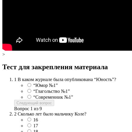
>
Тест для закрепления материала
1
В каком журнале была опубликована “Юность”?
“Юмор №1”
“Глагольство №1”
“Современник №1”
Следующий вопрос
Вопрос
1
из
9
2
Сколько лет было мальчику Коле?
16
17
18