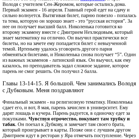
Володя с учителем Сен-Жеромом, которые остались дома.
Первый экзамен - 16 апреля. Главный герой едет на сдачу и
сильно волнуется. Вытягивая билет, парню повезло - попалась
та тема, которую он хорошо знает - это “русская история”. За
нее он получает высший балл.
Николенька готовится ко
второму экзамену вместе с Дмитрием Нехлюдовым, который
знает математику на отлично. Он выучил практически все
билеты, но на зачете ему попадается билет с невыученной
темой. Иртеньеву удалось уговорить другого парня
обменяться билетами, и Николенька снова получает “5”.
Один
из важных экзаменов - латинский язык. Он выучил, как ему
казалось, но преподаватель задал сложное задание, которое
парень не смог решить. Он получил 2 балла.
Главы 13-14-15. Я большой. Чем занимались Володя
с Дубковым. Меня поздравляют
Финальный экзамен - на религиозную тематику. Николенька
сдает его, и вот, 8 мая, парень зачислен в университет. Ему
дарят лошадь и кучера. Парень радуется, в одиночку едет за
покупками.
Чувствуя отрочество, покупает там трубку и
табак
. Он поехал к Дубкову, и замечает там своего брата,
который проигрывает в карты. Позже они с лучшим другом
Дмитрием идут в ресторан у Яра отмечать поступление.
Через