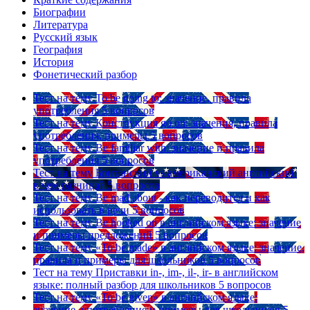
Биографии
Литература
Русский язык
География
История
Фонетический разбор
Тест на тему
To be going to: значение, правила
употребления
5 вопросов
Тест на тему
Конструкция go on: значения, правила
употребления, примеры
5 вопросов
Тест на тему
Be familiar with: значение и правила
употребления
5 вопросов
Тест на тему
Британский vs американский английский:
в чем разница?
5 вопросов
Тест на тему
Be mad about - как переводится и как
использовать в речи
5 вопросов
Тест на тему
Be hooked on в английском языке: значение
и примеры предложений
5 вопросов
Тест на тему
«To be made» в английском языке: значение,
правила и примеры для школьников
5 вопросов
Тест на тему
Приставки in-, im-, il-, ir- в английском
языке: полный разбор для школьников
5 вопросов
Тест на тему
«To be given» в английском языке:
значение, употребление и примеры для школьников
5