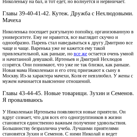
Николеньку на бал, и тот едет, но волнуется и нервничает.
Главы 39-40-41-42. Кутеж. Дружба с Нехлюдовыми.
Мачеха
Николенька посещает разгульную попойку, организованную в
университете. Ему не нравится, все выглядит скучно и
однообразно. Парень стал наведываться к другу Дмитрию все
чаще и чаще. Варенька уже не кажется ему такой
привлекательной, как раньше, но
все же
остается очень умной
и начитанной девушкой.
Иртеньев и Дмитрий Нехлюдов
ссорятся. Они понимают, что уже не так близки, как раньше.
Новая мама Николеньки и его отец приезжают к сыну в
Москву. Из-за характера мачехи, Коля ее невзлюбил. У жены с
мужем начинается выяснение отношений.
Главы 43-44-45. Новые товарищи. Зухин и Семенов.
Я проваливаюсь
У Николеньки Иртеньева появляются новые приятели. Он
вдруг сознает, что для всех его одногруппников в жизни
становится единственно важным получение удовольствия.
Большинству безразлична учеба.
Лучшими приятелями
становятся Зухин и Семенов. С ними Николай и ведет