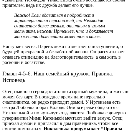
приятелем, ведь их дружба делает его лучше.
Важно! Если вдаваться в подробности
характеристики персонажей, то Нехлюдов
считается более зрелым, опытным и умным
мальчиком, нежели Иртеньев, что и доказывает
множество дальнейших моментов в книге.
Наступает весна. Парень лежит и мечтает о поступлении, о
будущей прекрасной и беззаботной жизни. Он рассчитывает
отдавать стипендию на благотворительность, а сам жить в
роскоши и богатстве.
Главы 4-5-6. Наш семейный кружок. Правила.
Исповедь
Отец главного героя достаточно азартный мужчина, и жить не
может без карт. В последнее время папе нереально
счастливится, он редко приходит домой.
У Иртеньева есть
сестра Любочка и брат Володя. Они все реже общаются с
Николенькой и по чуть-чуть отдаляются. Любочка с дочерью
гувернантки Мими Катенькой мечтают выйти замуж.
Отец
приехал домой и пригласил в дом праведника, чтобы все
смогли помолиться.
Николенька придумывает “Правила