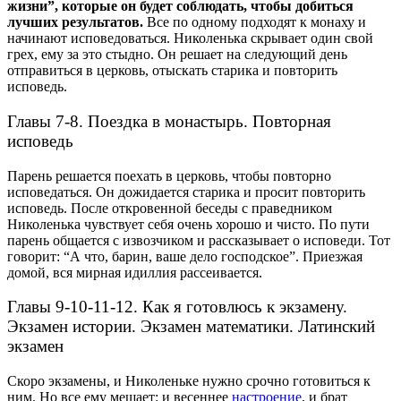
жизни”, которые он будет соблюдать, чтобы добиться
лучших результатов.
Все по одному подходят к монаху и
начинают исповедоваться. Николенька скрывает один свой
грех, ему за это стыдно. Он решает на следующий день
отправиться в церковь, отыскать старика и повторить
исповедь.
Главы 7-8. Поездка в монастырь. Повторная
исповедь
Парень решается поехать в церковь, чтобы повторно
исповедаться. Он дожидается старика и просит повторить
исповедь.
После откровенной беседы с праведником
Николенька чувствует себя очень хорошо и чисто. По пути
парень общается с извозчиком и рассказывает о исповеди. Тот
говорит: “А что, барин, ваше дело господское”. Приезжая
домой, вся мирная идиллия рассеивается.
Главы 9-10-11-12. Как я готовлюсь к экзамену.
Экзамен истории. Экзамен математики. Латинский
экзамен
Скоро экзамены, и Николеньке нужно срочно готовиться к
ним. Но все ему мешает: и весеннее
настроение
, и брат