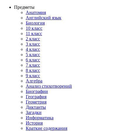
Предметы
Анатомия
Английский язык
Биология
10 класс
11 класс
2 класс
3 класс
4 класс
5 класс
6 класс
7 класс
8 класс
9 класс
Алгебра
Анализ стихотворений
Биографии
География
Геометрия
Диктанты
Загадки
Информатика
История
Краткие содержания