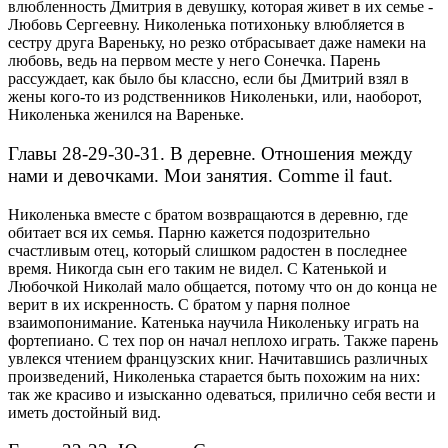
влюбленность Дмитрия в девушку, которая живет в их семье -
Любовь Сергеевну.
Николенька потихоньку влюбляется в
сестру друга Вареньку, но резко отбрасывает даже намеки на
любовь, ведь на первом месте у него Сонечка.
Парень
рассуждает, как было бы классно, если бы Дмитрий взял в
жены кого-то из родственников Николеньки, или, наоборот,
Николенька женился на Вареньке.
Главы 28-29-30-31. В деревне. Отношения между
нами и девочками. Мои занятия. Сomme il faut.
Николенька вместе с братом возвращаются в деревню, где
обитает вся их семья. Парню кажется подозрительно
счастливым отец, который слишком радостен в последнее
время. Никогда сын его таким не видел.
С Катенькой и
Любочкой Николай мало общается, потому что он до конца не
верит в их искренность. С братом у парня полное
взаимопонимание.
Катенька научила Николеньку играть на
фортепиано. С тех пор он начал неплохо играть. Также парень
увлекся чтением французских книг.
Начитавшись различных
произведений, Николенька старается быть похожим на них:
так же красиво и изысканно одеваться, прилично себя вести и
иметь достойный вид.