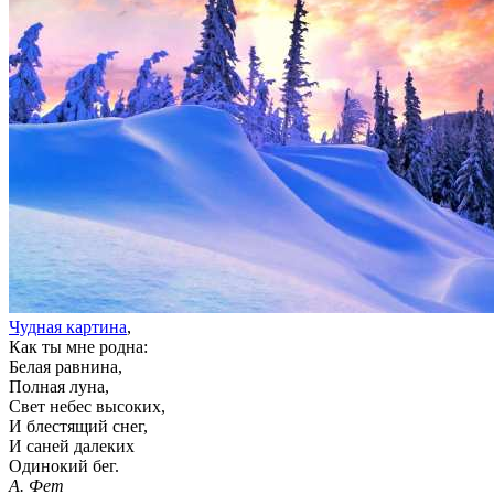
Чудная картина
,
Как ты мне родна:
Белая равнина,
Полная луна,
Свет небес высоких,
И блестящий снег,
И саней далеких
Одинокий бег.
А. Фет