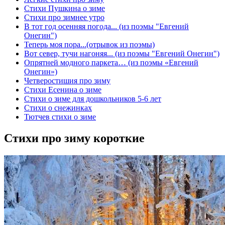
Стихи Пушкина о зиме
Стихи про зимнее утро
В тот год осенняя погода... (из поэмы "Евгений
Онегин")
Теперь моя пора...(отрывок из поэмы)
Вот север, тучи нагоняя... (из поэмы "Евгений Онегин")
Опрятней модного паркета… (из поэмы «Евгений
Онегин»)
Четверостишия про зиму
Стихи Есенина о зиме
Стихи о зиме для дошкольников 5-6 лет
Стихи о снежинках
Тютчев стихи о зиме
Стихи про зиму короткие