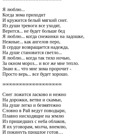
Я люблю...
Когда зима приходит
И кружится белый мягкий снег.
Из души тревоги все уходят,
Верится... не будет больше бед
Я люблю... когда снежинки на ладошке,
Нежные... как ангелов перо,
В сердце возвращается надежда,
На душе становится светло...
Я люблю... когда так тихо ночью,
За окном мороз... и все же мне тепло.
Знаю я... что мне зима пророчит -
Просто верь... все будет хорошо.
∞∞∞∞∞∞∞∞∞∞∞∞∞∞∞∞∞∞
Снег ложится ласково и нежно
На дорожки, ветви и скамьи,
На душе легко и безмятежно
Словно в Рай ведут поводыри,
Плавно нисходящие на землю
Из пришедших с неба облаков,
Я их уговорам, молча, внемлю,
И покинуть прошлое готов…