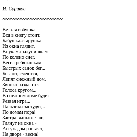
И. Суриков
∞∞∞∞∞∞∞∞∞∞∞∞∞∞∞∞∞∞
Ветхая избушка
Вся в снегу стоит.
Бабушка-старушка
Из окна глядит.
Внукам-шалунишкам
По колено снег.
Весел ребятишкам
Быстрых санок бег...
Бегают, смеются,
Лепят снежный дом,
Звонко раздаются
Голоса кругом...
В снежном доме будет
Резвая игра...
Пальчики застудят, -
По домам пора!
Завтра выпьют чаю,
Глянут из окна -
Ан уж дом растаял,
На дворе - весна!