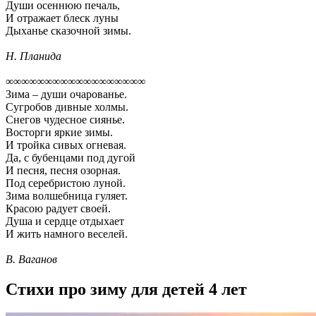
Души осеннюю печаль,
И отражает блеск луны
Дыханье сказочной зимы.
Н. Планида
∞∞∞∞∞∞∞∞∞∞∞∞∞∞∞∞∞∞
Зима – души очарованье.
Сугробов дивные холмы.
Снегов чудесное сиянье.
Восторги яркие зимы.
И тройка сивых огневая.
Да, с бубенцами под дугой
И песня, песня озорная.
Под серебристою луной.
Зима волшебница гуляет.
Красою радует своей.
Душа и сердце отдыхает
И жить намного веселей.
В. Ваганов
Стихи про зиму для детей 4 лет