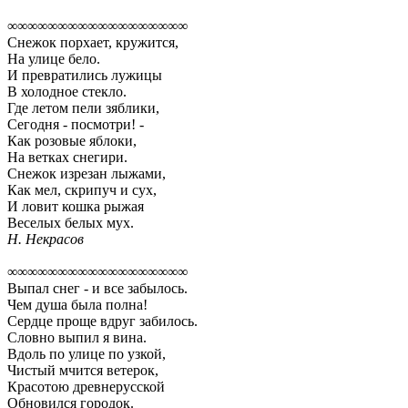
∞∞∞∞∞∞∞∞∞∞∞∞∞∞∞∞∞∞
Снежок порхает, кружится,
На улице бело.
И превратились лужицы
В холодное стекло.
Где летом пели зяблики,
Сегодня - посмотри! -
Как розовые яблоки,
На ветках снегири.
Снежок изрезан лыжами,
Как мел, скрипуч и сух,
И ловит кошка рыжая
Веселых белых мух.
Н. Некрасов
∞∞∞∞∞∞∞∞∞∞∞∞∞∞∞∞∞∞
Выпал снег - и все забылось.
Чем душа была полна!
Сердце проще вдруг забилось.
Словно выпил я вина.
Вдоль по улице по узкой,
Чистый мчится ветерок,
Красотою древнерусской
Обновился городок.