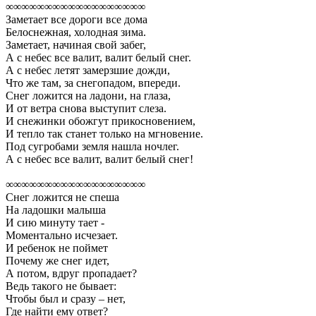
∞∞∞∞∞∞∞∞∞∞∞∞∞∞∞∞∞∞
Заметает все дороги все дома
Белоснежная, холодная зима.
Заметает, начиная свой забег,
А с небес все валит, валит белый снег.
А с небес летят замерзшие дожди,
Что же там, за снегопадом, впереди.
Снег ложится на ладони, на глаза,
И от ветра снова выступит слеза.
И снежинки обожгут прикосновением,
И тепло так станет только на мгновение.
Под сугробами земля нашла ночлег.
А с небес все валит, валит белый снег!
∞∞∞∞∞∞∞∞∞∞∞∞∞∞∞∞∞∞
Снег ложится не спеша
На ладошки малыша
И сию минуту тает -
Моментально исчезает.
И ребенок не поймет
Почему же снег идет,
А потом, вдруг пропадает?
Ведь такого не бывает:
Чтобы был и сразу – нет,
Где найти ему ответ?