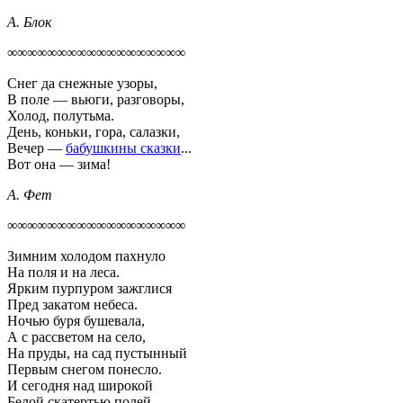
А. Блок
∞∞∞∞∞∞∞∞∞∞∞∞∞∞∞∞∞∞
Снег да снежные узоры,
В поле — вьюги, разговоры,
Холод, полутьма.
День, коньки, гора, салазки,
Вечер —
бабушкины сказки
...
Вот она — зима!
А. Фет
∞∞∞∞∞∞∞∞∞∞∞∞∞∞∞∞∞∞
Зимним холодом пахнуло
На поля и на леса.
Ярким пурпуром зажглися
Пред закатом небеса.
Ночью буря бушевала,
А с рассветом на село,
На пруды, на сад пустынный
Первым снегом понесло.
И сегодня над широкой
Белой скатертью полей