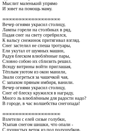
Мыслит маленький упрямо
И зовет на помощь маму.
∞∞∞∞∞∞∞∞∞∞∞∞∞∞∞∞∞∞
Вечер огнями украсил столицу,
Лампы горели на столбиках в ряд,
Падая снег на свету серебрился,
К вальсу снежинок притягивал взгляд.
Снег застелил не спеша тротуары,
Ели укутал от шумных машин,
Радуя блеском влюблённые пары,
Словно собою их сблизить решил.
Всюду витрины войти приглашая,
Тёплым уютом из окон манили,
Звали согреться за чашечкой чая,
С запахом пряным имбиря, ванили.
Вечер огнями украсил столицу,
Снег её блеску кружился в награду,
Много ль влюблённым для радости надо?
В городе, в час волшебства снегопада!
∞∞∞∞∞∞∞∞∞∞∞∞∞∞∞∞∞∞
Взлетели с елей сизые голубки,
Усыпав снегом шишки, что опали -
С пушистых веток из под полушубков,