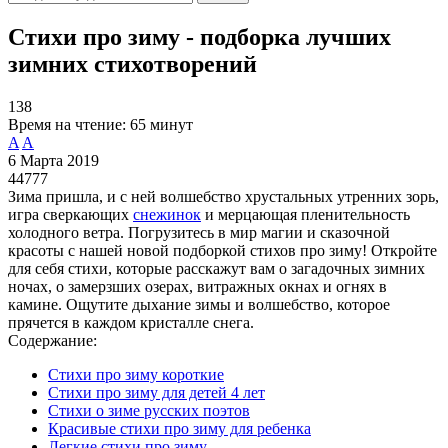
Стихи про зиму - подборка лучших
зимних стихотворений
138
Время на чтение:
65 минут
A
A
6 Марта 2019
44777
Зима пришла, и с ней волшебство хрустальных утренних зорь,
игра сверкающих
снежинок
и мерцающая пленительность
холодного ветра. Погрузитесь в мир магии и сказочной
красоты с нашей новой подборкой стихов про зиму! Откройте
для себя стихи, которые расскажут вам о загадочных зимних
ночах, о замерзших озерах, витражных окнах и огнях в
камине. Ощутите дыхание зимы и волшебство, которое
прячется в каждом кристалле снега.
Содержание:
Стихи про зиму короткие
Стихи про зиму для детей 4 лет
Стихи о зиме русских поэтов
Красивые стихи про зиму для ребенка
Легкие стихи про зиму