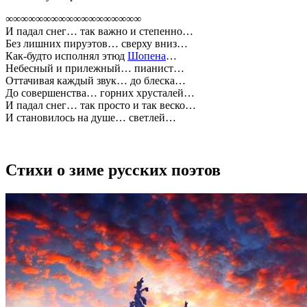
∞∞∞∞∞∞∞∞∞∞∞∞∞∞∞∞∞∞
И падал снег… так важно и степенно…
Без лишних пируэтов… сверху вниз…
Как-будто исполнял этюд
Шопена
…
Небесный и прилежный… пианист…
Оттачивая каждый звук… до блеска…
До совершенства… горних хрусталей…
И падал снег… так просто и так веско…
И становилось на душе… светлей…
Стихи о зиме русских поэтов