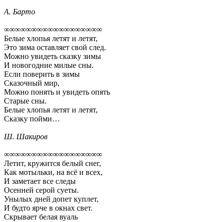
А. Барто
∞∞∞∞∞∞∞∞∞∞∞∞∞∞∞∞∞∞
Белые хлопья летят и летят,
Это зима оставляет свой след.
Можно увидеть сказку зимы
И новогодние милые сны.
Если поверить в зимы
Сказочный мир,
Можно понять и увидеть опять
Старые сны.
Белые хлопья летят и летят,
Сказку пойми…
Ш. Шакиров
∞∞∞∞∞∞∞∞∞∞∞∞∞∞∞∞∞∞
Летит, кружится белый снег,
Как мотыльки, на всё и всех,
И заметает все следы
Осенней серой суеты.
Унылых дней допет куплет,
И будто ярче в окнах свет.
Скрывает белая вуаль