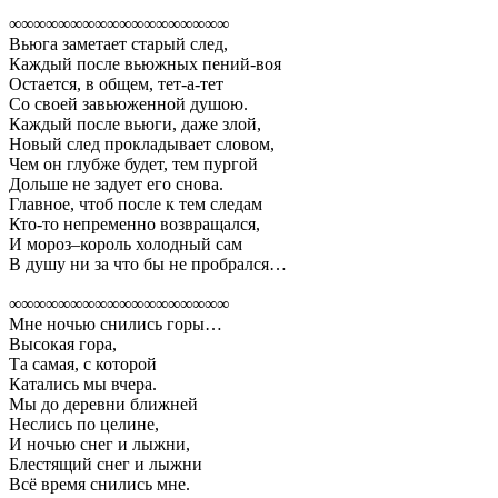
∞∞∞∞∞∞∞∞∞∞∞∞∞∞∞∞∞∞
Вьюга заметает старый след,
Каждый после вьюжных пений-воя
Остается, в общем, тет-а-тет
Со своей завьюженной душою.
Каждый после вьюги, даже злой,
Новый след прокладывает словом,
Чем он глубже будет, тем пургой
Дольше не задует его снова.
Главное, чтоб после к тем следам
Кто-то непременно возвращался,
И мороз–король холодный сам
В душу ни за что бы не пробрался…
∞∞∞∞∞∞∞∞∞∞∞∞∞∞∞∞∞∞
Мне ночью снились горы…
Высокая гора,
Та самая, с которой
Катались мы вчера.
Мы до деревни ближней
Неслись по целине,
И ночью снег и лыжни,
Блестящий снег и лыжни
Всё время снились мне.