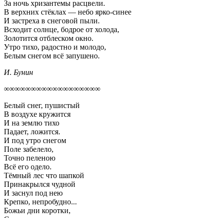
За ночь хризантемы расцвели.
В верхних стёклах — небо ярко-синее
И застреха в снеговой пыли.
Всходит солнце, бодрое от холода,
Золотится отблеском окно.
Утро тихо, радостно и молодо,
Белым снегом всё запушено.
И. Бунин
∞∞∞∞∞∞∞∞∞∞∞∞∞∞∞∞∞∞
Белый снег, пушистый
В воздухе кружится
И на землю тихо
Падает, ложится.
И под утро снегом
Поле забелело,
Точно пеленою
Всё его одело.
Тёмный лес что шапкой
Принакрылся чудной
И заснул под нею
Крепко, непробудно...
Божьи дни коротки,