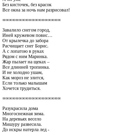
Без кисточек, без красок
Все окна за ночь нам разрисовал!
∞∞∞∞∞∞∞∞∞∞∞∞∞∞∞∞∞∞
Завалило снегом город,
Иней кружевом повис…
От крылечка до забора
Расчищает снег Борис.
А с лопатою в руках
Рядом с ним Маринка.
Жар пылает на щеках –
Все длинней тропинка.
И не холодно ушам,
Как мороз не злится,
Если только малышам
Хочется трудиться.
∞∞∞∞∞∞∞∞∞∞∞∞∞∞∞∞∞∞
Разукрасила дома
Многоснежная зима.
На деревьях весело
Мишуру развесила.
До искры натерла лед -