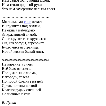
Нам салютуют с конца аллеи,
И за тепло дорогой руки
Что нам замёрзшие пальцы греет.
∞∞∞∞∞∞∞∞∞∞∞∞∞∞∞∞∞∞
Мотыльками
снег
летает
И кружится над землёй,
Из окна я наблюдаю
За красавицей зимой.
Снег кружится и кружится,
Он, как звезды, серебрист.
Будто чистая страница,
Новой жизни белый лист.
∞∞∞∞∞∞∞∞∞∞∞∞∞∞∞∞∞∞
На картине у зимы
Всё бело от снега:
Поле, дальние холмы,
Изгородь, телега.
Но порой блеснут на ней
Средь поляны ватной
Красногрудых снегирей
Солнечные пятна.
В. Лунин