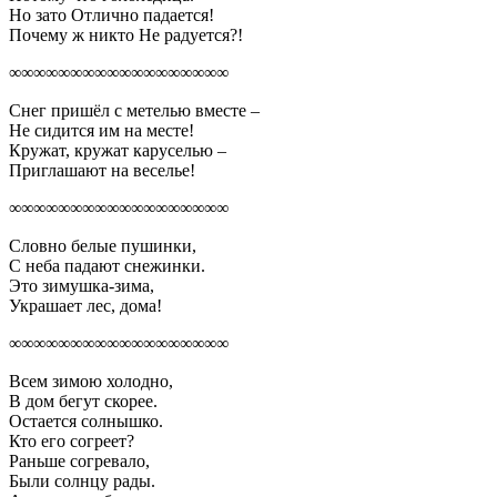
Но зато Отлично падается!
Почему ж никто Не радуется?!
∞∞∞∞∞∞∞∞∞∞∞∞∞∞∞∞∞∞
Снег пришёл с метелью вместе –
Не сидится им на месте!
Кружат, кружат каруселью –
Приглашают на веселье!
∞∞∞∞∞∞∞∞∞∞∞∞∞∞∞∞∞∞
Словно белые пушинки,
С неба падают снежинки.
Это зимушка-зима,
Украшает лес, дома!
∞∞∞∞∞∞∞∞∞∞∞∞∞∞∞∞∞∞
Всем зимою холодно,
В дом бегут скорее.
Остается солнышко.
Кто его согреет?
Раньше согревало,
Были солнцу рады.