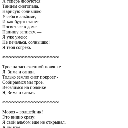
А теперь любуются
Танцем снегопада.
Нарисую солнышко
У себя в альбоме,
И как будто станет
Посветлее в доме.
Напишу записку, —
Я уже умею:
Не печалься, солнышко!
Я тебя согрею.
∞∞∞∞∞∞∞∞∞∞∞∞∞∞∞∞∞∞
Трое на заснеженной полянке
Я, Зима и санки.
Только землю снег покроет -
Собираемся мы трое.
Веселимся на полянке -
Я, Зима и санки.
∞∞∞∞∞∞∞∞∞∞∞∞∞∞∞∞∞∞
Мороз – волшебник!
Это видно сразу:
Я свой альбом еще не открывал,
А он уже