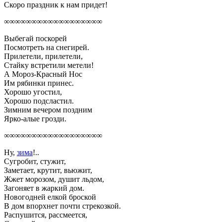
Скоро праздник к нам придет!
∞∞∞∞∞∞∞∞∞∞∞∞∞∞∞∞∞∞
Выбегай поскорей
Посмотреть на снегирей.
Прилетели, прилетели,
Стайку встретили метели!
А Мороз-Красный Нос
Им рябинки принес.
Хорошо угостил,
Хорошо подсластил.
Зимним вечером поздним
Ярко-алые грозди.
∞∞∞∞∞∞∞∞∞∞∞∞∞∞∞∞∞∞
Ну,
зима
!..
Сугробит, стужит,
Заметает, крутит, вьюжит,
Жжет морозом, душит льдом,
Загоняет в жаркий дом.
Новогодней елкой броской
В дом впорхнет почти стрекозкой.
Распушится, рассмеется,