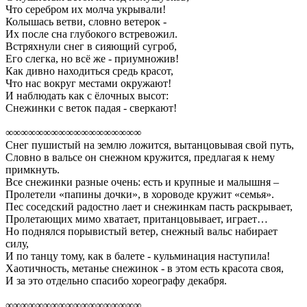
Что серебром их молча укрывали!
Колышась ветви, словно ветерок -
Их после сна глубокого встревожил.
Встряхнули снег в сияющий сугроб,
Его слегка, но всё же - приумножив!
Как дивно находиться средь красот,
Что нас вокруг местами окружают!
И наблюдать как с ёлочных высот:
Снежинки с веток падая - сверкают!
∞∞∞∞∞∞∞∞∞∞∞∞∞∞∞∞∞∞
Снег пушистый на землю ложится, вытанцовывая свой путь,
Словно в вальсе он снежном кружится, предлагая к нему
примкнуть.
Все снежинки разные очень: есть и крупные и малышня –
Пролетели «папины дочки», в хороводе кружит «семья».
Пес соседский радостно лает и снежинкам пасть раскрывает,
Пролетающих мимо хватает, пританцовывает, играет…
Но поднялся порывистый ветер, снежный вальс набирает
силу,
И по танцу тому, как в балете - кульминация наступила!
Хаотичность, метанье снежинок - в этом есть красота своя,
И за это отдельно спасибо хореографу декабря.
∞∞∞∞∞∞∞∞∞∞∞∞∞∞∞∞∞∞