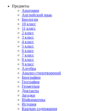
Предметы
Анатомия
Английский язык
Биология
10 класс
11 класс
2 класс
3 класс
4 класс
5 класс
6 класс
7 класс
8 класс
9 класс
Алгебра
Анализ стихотворений
Биографии
География
Геометрия
Диктанты
Загадки
Информатика
История
Краткие содержания