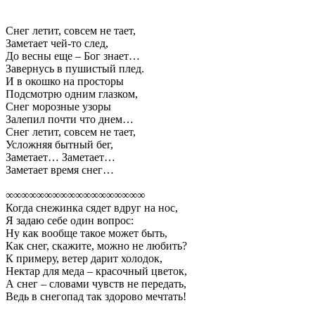
Снег летит, совсем не тает,
Заметает чей-то след,
До весны еще – Бог знает…
Завернусь в пушистый плед.
И в окошко на просторы
Подсмотрю одним глазком,
Снег морозные узоры
Залепил почти что днем…
Снег летит, совсем не тает,
Усложняя бытный бег,
Заметает… Заметает…
Заметает время снег…
∞∞∞∞∞∞∞∞∞∞∞∞∞∞∞∞∞∞
Когда снежинка сядет вдруг на нос,
Я задаю себе один вопрос:
Ну как вообще такое может быть,
Как снег, скажите, можно не любить?
К примеру, ветер дарит холодок,
Нектар для меда – красочный цветок,
А снег – словами чувств не передать,
Ведь в снегопад так здорово мечтать!