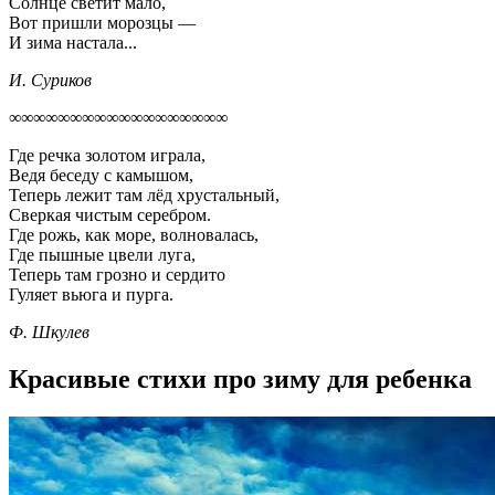
Солнце светит мало,
Вот пришли морозцы —
И зима настала...
И. Суриков
∞∞∞∞∞∞∞∞∞∞∞∞∞∞∞∞∞∞
Где речка золотом играла,
Ведя беседу с камышом,
Теперь лежит там лёд хрустальный,
Сверкая чистым серебром.
Где рожь, как море, волновалась,
Где пышные цвели луга,
Теперь там грозно и сердито
Гуляет вьюга и пурга.
Ф. Шкулев
Красивые стихи про зиму для ребенка