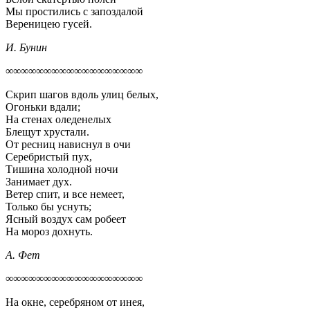
Мы простились с запоздалой
Вереницею гусей.
И. Бунин
∞∞∞∞∞∞∞∞∞∞∞∞∞∞∞∞∞∞
Скрип шагов вдоль улиц белых,
Огоньки вдали;
На стенах оледенелых
Блещут хрустали.
От ресниц нависнул в очи
Серебристый пух,
Тишина холодной ночи
Занимает дух.
Ветер спит, и все немеет,
Только бы уснуть;
Ясный воздух сам робеет
На мороз дохнуть.
А. Фет
∞∞∞∞∞∞∞∞∞∞∞∞∞∞∞∞∞∞
На окне, серебряном от инея,