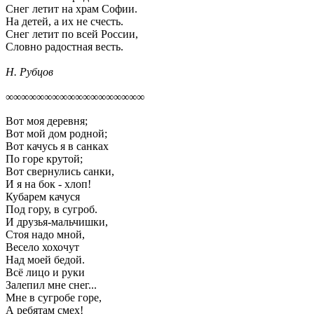
Снег летит на храм Софии.
На детей, а их не счесть.
Снег летит по всей России,
Словно радостная весть.
Н. Рубцов
∞∞∞∞∞∞∞∞∞∞∞∞∞∞∞∞∞∞
Вот моя деревня;
Вот мой дом родной;
Вот качусь я в санках
По горе крутой;
Вот свернулись санки,
И я на бок - хлоп!
Кубарем качуся
Под гору, в сугроб.
И друзья-мальчишки,
Стоя надо мной,
Весело хохочут
Над моей бедой.
Всё лицо и руки
Залепил мне снег...
Мне в сугробе горе,
А ребятам смех!