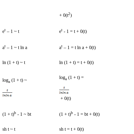
2
+ 0(t
)
t
t
e
– 1 ~ t
e
- 1 = t + 0(t)
t
t
a
– 1 ~ t ln a
a
– 1 = t ln a + 0(t)
ln (1 + t) ~ t
ln (1 + t) = t + 0(t)
log
(1 + t) =
a
log
(1 + t) ~
a
+ 0(t)
b
b
(1 + t)
- 1 ~ bt
(1 + t)
- 1 = bt + 0(t)
sh t ~ t
sh t = t + 0(t)