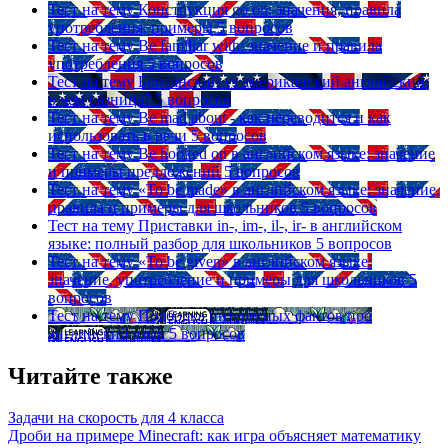
Тест на тему
Конструкция go on: значения, правила
употребления, примеры
5 вопросов
Тест на тему
Be familiar with: значение и правила
употребления
5 вопросов
Тест на тему
Британский vs американский английский:
в чем разница?
5 вопросов
Тест на тему
Be mad about - как переводится и как
использовать в речи
5 вопросов
Тест на тему
Be hooked on в английском языке: значение
и примеры предложений
5 вопросов
Тест на тему
«To be made» в английском языке: значение,
правила и примеры для школьников
5 вопросов
Тест на тему
Приставки in-, im-, il-, ir- в английском
языке: полный разбор для школьников
5 вопросов
Тест на тему
«To be given» в английском языке:
значение, употребление и примеры для школьников
5
вопросов
Тест на тему
Подборка интересных фактов про
английский язык
5 вопросов
Читайте также
Задачи на скорость для 4 класса
Дроби на примере Minecraft: как игра объясняет математику