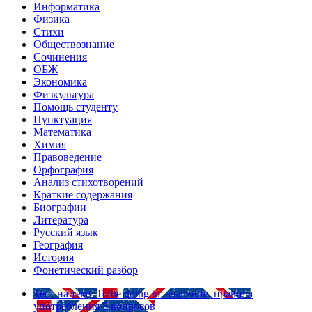
Информатика
Физика
Стихи
Обществознание
Сочинения
ОБЖ
Экономика
Физкультура
Помощь студенту
Пунктуация
Математика
Химия
Правоведение
Орфография
Анализ стихотворений
Краткие содержания
Биографии
Литература
Русский язык
География
История
Фонетический разбор
Тест на тему
To be going to: значение, правила
употребления
5 вопросов