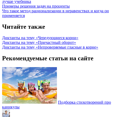
лучше учебника
Примеры решения задач на проценты
Что такое метод рационализации в неравенствах и когда он
применяется
Читайте также
Диктанты на тему «Чередующиеся корни»
Диктанты на тему «Причастный оборот»
Диктанты на тему «Непроверяемые гласные в корне»
Рекомендуемые статьи на сайте
Подборка стихотворений про
каникулы