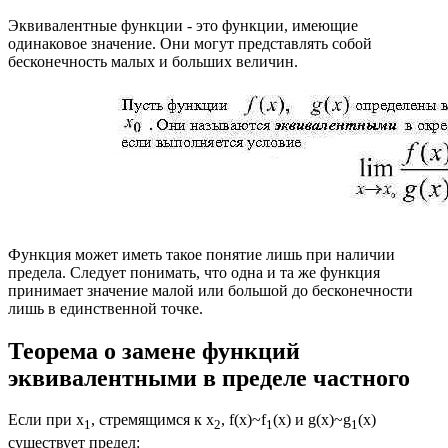
Эквивалентные функции - это функции, имеющие
одинаковое значение. Они могут представлять собой
бесконечность малых и больших величин.
Функция может иметь такое понятие лишь при наличии
предела. Следует понимать, что одна и та же функция
принимает значение малой или большой до бесконечности
лишь в единственной точке.
Теорема о замене функций
эквивалентными в пределе частного
Если при x
, стремящимся к x
, f(x)~f
(x) и g(x)~g
(x)
1
2
1
1
существует предел: