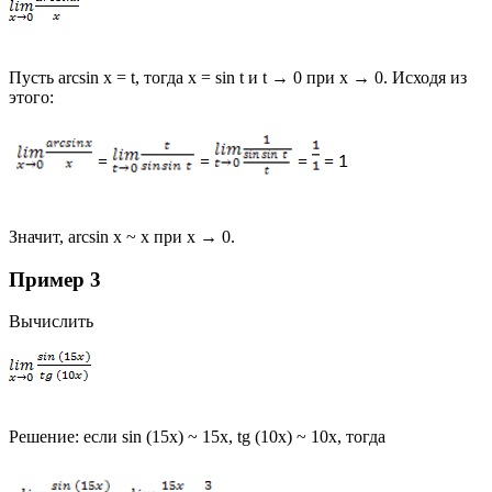
Пусть arcsin x = t, тогда x = sin t и t → 0 при x → 0. Исходя из
этого:
Значит, arcsin x ~ x при x → 0.
Пример 3
Вычислить
Решение: если sin (15x) ~ 15x, tg (10x) ~ 10x, тогда