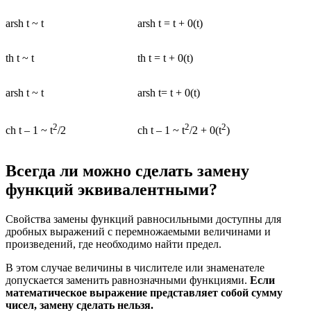
arsh t ~ t
arsh t = t + 0(t)
th t ~ t
th t = t + 0(t)
arsh t ~ t
arsh t= t + 0(t)
2
2
2
ch t – 1 ~ t
/2
ch t – 1 ~ t
/2 + 0(t
)
Всегда ли можно сделать замену
функций эквивалентными?
Свойства замены функций равносильными доступны для
дробных выражений с перемножаемыми величинами и
произведений, где необходимо найти предел.
В этом случае величины в числителе или знаменателе
допускается заменить равнозначными функциями.
Если
математическое выражение представляет собой сумму
чисел, замену сделать нельзя.