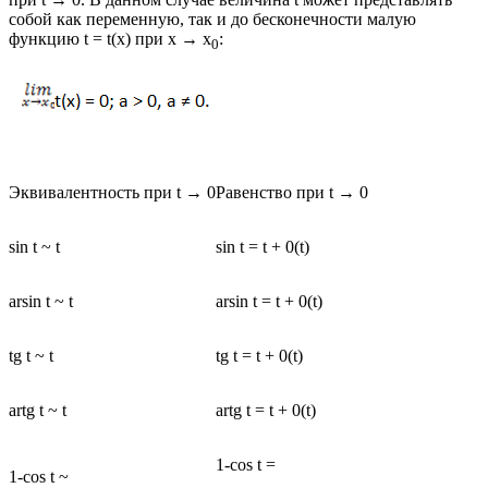
собой как переменную, так и до бесконечности малую
функцию t = t(x) при x → x
:
0
Эквивалентность при t → 0
Равенство при t → 0
sin t ~ t
sin t = t + 0(t)
arsin t ~ t
arsin t = t + 0(t)
tg t ~ t
tg t = t + 0(t)
artg t ~ t
artg t = t + 0(t)
1-cos t =
1-cos t ~