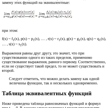
замену этих функций на эквивалентные:
при этом:
f(x) ~ f
(x), p(x) ~ p
(x), … , r(x) ~ r
(x), g(x) ~ g
(x), q(x) ~ q
(x),
1
1
1
1
1
… , s(x) ~ s
(x).
1
Выражения равны друг другу, это значит, что при
существовании одного из таких пределов, применимо
существование выражения, равного первому. Соответственно,
если не существует такой предел, то не может существовать и
второй.
Следует отметить, что можно делать замену как одной
величины функции, так и нескольких одновременно.
Таблица эквивалентных функций
Ниже приведена таблица равнозначных функций и формул
при t → 0. В данном случае величина t может представлять