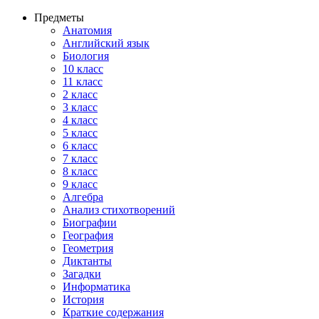
Предметы
Анатомия
Английский язык
Биология
10 класс
11 класс
2 класс
3 класс
4 класс
5 класс
6 класс
7 класс
8 класс
9 класс
Алгебра
Анализ стихотворений
Биографии
География
Геометрия
Диктанты
Загадки
Информатика
История
Краткие содержания