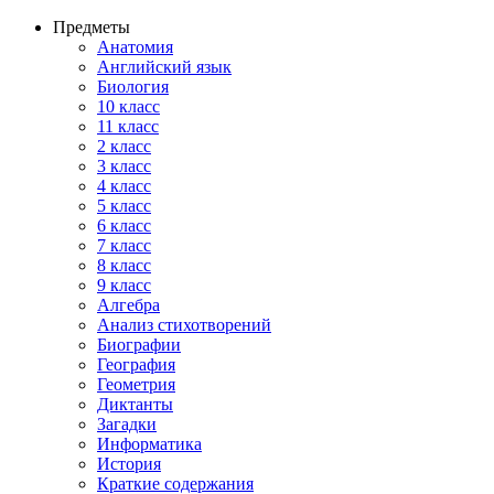
Предметы
Анатомия
Английский язык
Биология
10 класс
11 класс
2 класс
3 класс
4 класс
5 класс
6 класс
7 класс
8 класс
9 класс
Алгебра
Анализ стихотворений
Биографии
География
Геометрия
Диктанты
Загадки
Информатика
История
Краткие содержания