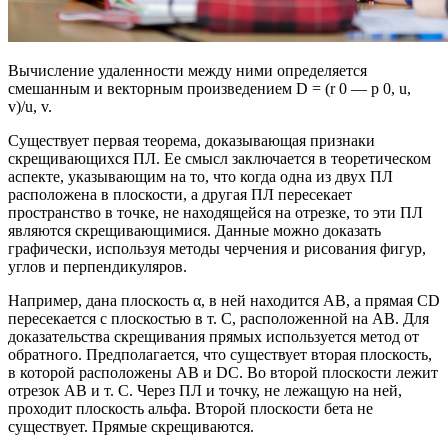
Вычисление удаленности между ними определяется
смешанным и векторным произведением D = (r 0 — p 0, u,
v)/u, v.
Существует первая теорема, доказывающая признаки
скрещивающихся ПЛ. Ее смысл заключается в теоретическом
аспекте, указывающим на то, что когда одна из двух ПЛ
расположена в плоскости, а другая ПЛ пересекает
пространство в точке, не находящейся на отрезке, то эти ПЛ
являются скрещивающимися. Данные можно доказать
графически, используя методы черчения и рисования фигур,
углов и перпендикуляров.
Например, дана плоскость α, в ней находится АВ, а прямая CD
пересекается с плоскостью в т. С, расположенной на АВ. Для
доказательства скрещивания прямых используется метод от
обратного. Предполагается, что существует вторая плоскость,
в которой расположены AB и DC. Во второй плоскости лежит
отрезок АВ и т. С. Через ПЛ и точку, не лежащую на ней,
проходит плоскость альфа. Второй плоскости бета не
существует. Прямые скрещиваются.