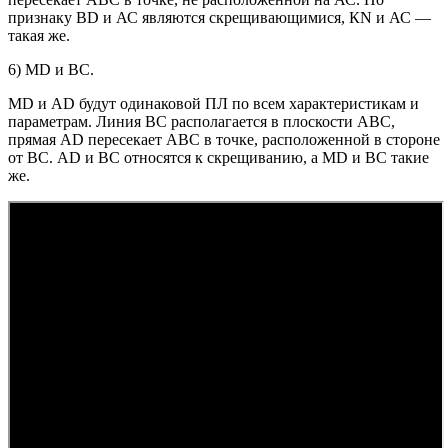
признаку ВD и АС являются скрещивающимися, КN и АС —
такая же.
6) МD и ВС.
MD и АD будут одинаковой ПЛ по всем характеристикам и
параметрам. Линия ВС располагается в плоскости АВС,
прямая АD пересекает АВС в точке, расположенной в стороне
от ВС. АD и ВС относятся к скрещиванию, а МD и ВС такие
же.