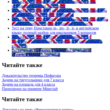
Тест на тему
Be mad about - как переводится и как
использовать в речи
5 вопросов
Тест на тему
Be hooked on в английском языке: значение
и примеры предложений
5 вопросов
Тест на тему
«To be made» в английском языке: значение,
правила и примеры для школьников
5 вопросов
Тест на тему
Приставки in-, im-, il-, ir- в английском
языке: полный разбор для школьников
5 вопросов
Тест на тему
«To be given» в английском языке:
значение, употребление и примеры для школьников
5
вопросов
Тест на тему
Подборка интересных фактов про
английский язык
5 вопросов
Читайте также
Доказательство теоремы Пифагора
Задачи на треугольники для 7 класса
Задачи на площадь для 4 класса
Пропорции на примере Minecraft
Читайте также
Диктанты на тему «Чередующиеся корни»