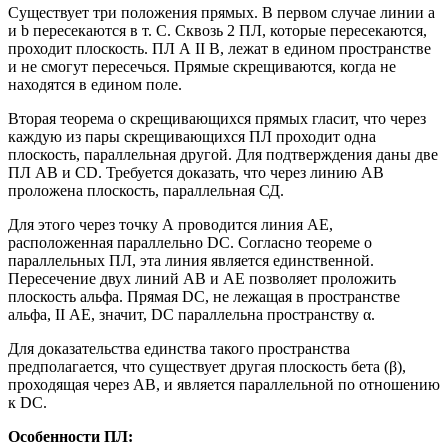
Существует три положения прямых. В первом случае линии a
и b пересекаются в т. С. Сквозь 2 ПЛ, которые пересекаются,
проходит плоскость. ПЛ А II В, лежат в едином пространстве
и не смогут пересечься. Прямые скрещиваются, когда не
находятся в едином поле.
Вторая теорема о скрещивающихся прямых гласит, что через
каждую из пары скрещивающихся ПЛ проходит одна
плоскость, параллельная другой. Для подтверждения даны две
ПЛ AB и CD. Требуется доказать, что через линию АВ
проложена плоскость, параллельная СД.
Для этого через точку А проводится линия АЕ,
расположенная параллельно DC. Согласно теореме о
параллельных ПЛ, эта линия является единственной.
Пересечение двух линий АВ и АЕ позволяет проложить
плоскость альфа. Прямая DC, не лежащая в пространстве
альфа, II АЕ, значит, DC параллельна пространству α.
Для доказательства единства такого пространства
предполагается, что существует другая плоскость бета (β),
проходящая через АВ, и является параллельной по отношению
к DC.
Особенности ПЛ: