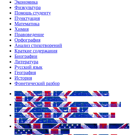
Экономика
Физкультура
Помощь студенту
Пунктуация
Математика
Химия
Правоведение
Орфография
Анализ стихотворений
Краткие содержания
Биографии
Литература
Русский язык
География
История
Фонетический разбор
Тест на тему
To be going to: значение, правила
употребления
5 вопросов
Тест на тему
Конструкция go on: значения, правила
употребления, примеры
5 вопросов
Тест на тему
Be familiar with: значение и правила
употребления
5 вопросов
Тест на тему
Британский vs американский английский:
в чем разница?
5 вопросов