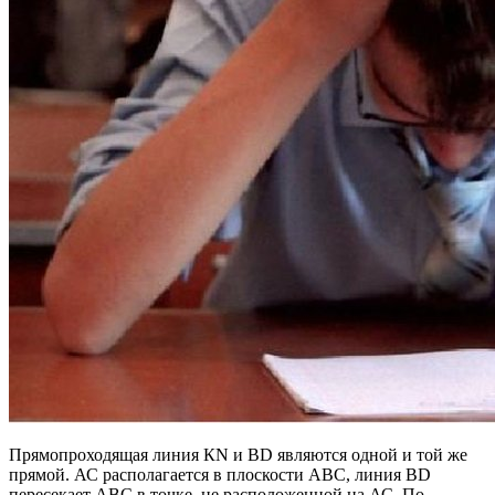
Прямопроходящая линия КN и ВD являются одной и той же
прямой. АС располагается в плоскости АВС, линия ВD
пересекает АВС в точке, не расположенной на АС. По