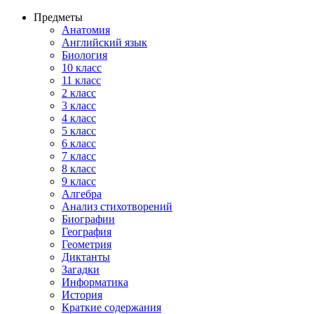
Предметы
Анатомия
Английский язык
Биология
10 класс
11 класс
2 класс
3 класс
4 класс
5 класс
6 класс
7 класс
8 класс
9 класс
Алгебра
Анализ стихотворений
Биографии
География
Геометрия
Диктанты
Загадки
Информатика
История
Краткие содержания