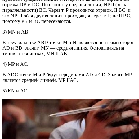
отрезка DB и DC. По свойству средней линии, NP II (знак
параллельности) ВС. Через т. Р проводится отрезок, II ВС, и
это NP. Любая другая линия, проходящая через т. Р, не II ВС,
поэтому PK и ВС пересекаются.
3) MN и AB.
В треугольнике ABD точки M и N являются центрами сторон
АD и ВD, значит, МN — средняя линия. Основываясь на
типовых свойствах, МN II АВ.
4) МР и АС.
В ADС точки M и Р будут серединами АD и СD. Значит, МР
является средней линией. МР IIАС.
5) КN и АС.