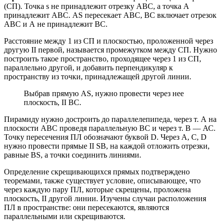
(СП). Точка s не принадлежит отрезку АВС, а точка А
принадлежит АВС. AS пересекает АВС, ВС включает отрезок
АВС и А не принадлежит ВС.
Расстояние между 1 из СП и плоскостью, проложенной через
другую II первой, называется промежутком между СП. Нужно
построить такое пространство, проходящее через 1 из СП,
параллельно другой, и добавить перпендикуляр к
пространству из точки, принадлежащей другой линии.
Выбрав прямую AS, нужно провести через нее
плоскость, II ВС.
Пирамиду нужно достроить до параллелепипеда, через т. А на
плоскости АВС проведя параллельную ВС и через т. В — АС.
Точку пересечения ПЛ обозначают буквой D. Через А, С, D
нужно провести прямые II SB, на каждой отложить отрезки,
равные BS, а точки соединить линиями.
Определение скрещивающихся прямых подтверждено
теоремами, также существует условие, описывающее, что
через каждую пару ПЛ, которые скрещены, проложена
плоскость, II другой линии. Изучены случаи расположения
ПЛ в пространстве: они пересекаются, являются
параллельными или скрещиваются.