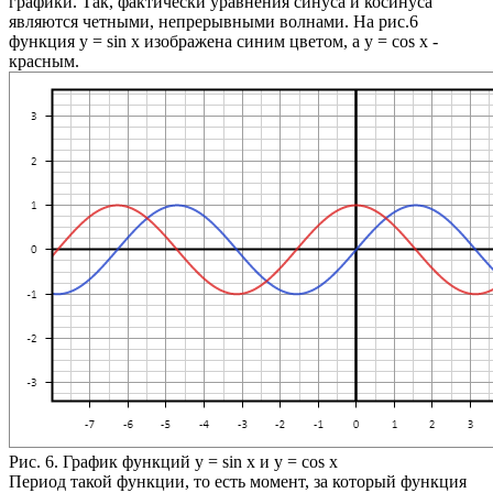
графики. Так, фактически уравнения синуса и косинуса
являются четными, непрерывными волнами. На рис.6
функция
y = sin x
изображена синим цветом, а
y = cos x
-
красным.
Рис. 6. График функций y = sin x и y = cos x
Период такой функции, то есть момент, за который функция