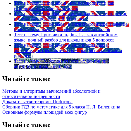
Тест на тему
Be mad about - как переводится и как
использовать в речи
5 вопросов
Тест на тему
Be hooked on в английском языке: значение
и примеры предложений
5 вопросов
Тест на тему
«To be made» в английском языке: значение,
правила и примеры для школьников
5 вопросов
Тест на тему
Приставки in-, im-, il-, ir- в английском
языке: полный разбор для школьников
5 вопросов
Тест на тему
«To be given» в английском языке:
значение, употребление и примеры для школьников
5
вопросов
Тест на тему
Подборка интересных фактов про
английский язык
5 вопросов
Читайте также
Методы и алгоритмы вычислений абсолютной и
относительной погрешности
Доказательство теоремы Пифагора
Сборник ГДЗ по математике для 5 класса Н. Я. Виленкина
Основные формулы площадей всех фигур
Читайте также