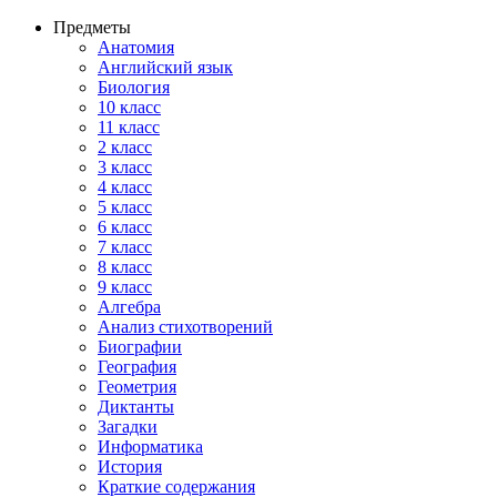
Предметы
Анатомия
Английский язык
Биология
10 класс
11 класс
2 класс
3 класс
4 класс
5 класс
6 класс
7 класс
8 класс
9 класс
Алгебра
Анализ стихотворений
Биографии
География
Геометрия
Диктанты
Загадки
Информатика
История
Краткие содержания