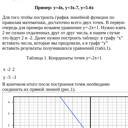
Пример: y=4x, y=3x-7, y=5-6x
Для того чтобы построить график линейной функции по
правилам математики, достаточно всего двух точек. В первую
очередь для примера возьмем уравнение y=-2x+1. Нужно взять
2 не сильно отдаленных друг от друг числа, в нашем случае
это будут 2 и -2. Далее нужно построить таблицу: в графу “x”
вставить числа, которые мы придумали, а в графу “y”
вставить результаты получившихся уравнений (табл.1).
Таблица 1. Координаты точек y=-2x+1
x
-2
2
y
-5
-3
В конечном итоге после построения точек необходимо
соединить их прямой линией (рис.1).