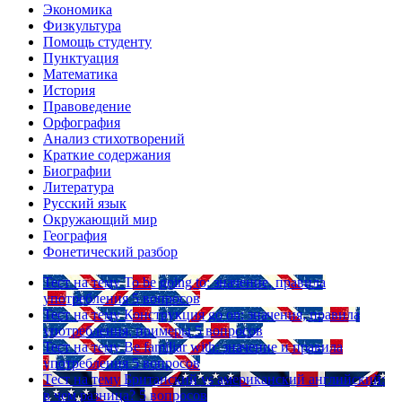
Экономика
Физкультура
Помощь студенту
Пунктуация
Математика
История
Правоведение
Орфография
Анализ стихотворений
Краткие содержания
Биографии
Литература
Русский язык
Окружающий мир
География
Фонетический разбор
Тест на тему
To be going to: значение, правила
употребления
5 вопросов
Тест на тему
Конструкция go on: значения, правила
употребления, примеры
5 вопросов
Тест на тему
Be familiar with: значение и правила
употребления
5 вопросов
Тест на тему
Британский vs американский английский:
в чем разница?
5 вопросов