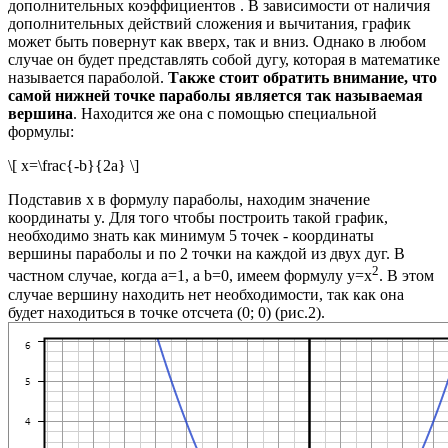
дополнительных коэффициентов . В зависимости от наличия
дополнительных действий сложения и вычитания, график
может быть повернут как вверх, так и вниз. Однако в любом
случае он будет представлять собой дугу, которая в математике
называется параболой.
Также стоит обратить внимание, что
самой нижней точке параболы является так называемая
вершина
. Находится же она с помощью специальной
формулы:
\[ x=\frac{-b}{2a} \]
Подставив x в формулу параболы, находим значение
координаты y.
Для того чтобы построить такой график,
необходимо знать как минимум 5 точек - координаты
вершины параболы и по 2 точки на каждой из двух дуг. В
2
частном случае, когда а=1, а b=0, имеем формулу
y=
x
. В этом
случае вершину находить нет необходимости, так как она
будет находиться в точке отсчета (0; 0) (рис.2).