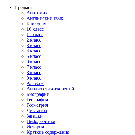
Предметы
Анатомия
Английский язык
Биология
10 класс
11 класс
2 класс
3 класс
4 класс
5 класс
6 класс
7 класс
8 класс
9 класс
Алгебра
Анализ стихотворений
Биографии
География
Геометрия
Диктанты
Загадки
Информатика
История
Краткие содержания