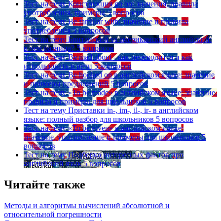
Тест на тему
Конструкция go on: значения, правила
употребления, примеры
5 вопросов
Тест на тему
Be familiar with: значение и правила
употребления
5 вопросов
Тест на тему
Британский vs американский английский:
в чем разница?
5 вопросов
Тест на тему
Be mad about - как переводится и как
использовать в речи
5 вопросов
Тест на тему
Be hooked on в английском языке: значение
и примеры предложений
5 вопросов
Тест на тему
«To be made» в английском языке: значение,
правила и примеры для школьников
5 вопросов
Тест на тему
Приставки in-, im-, il-, ir- в английском
языке: полный разбор для школьников
5 вопросов
Тест на тему
«To be given» в английском языке:
значение, употребление и примеры для школьников
5
вопросов
Тест на тему
Подборка интересных фактов про
английский язык
5 вопросов
Читайте также
Методы и алгоритмы вычислений абсолютной и
относительной погрешности