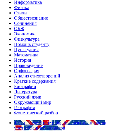
Информатика
Физика
Стихи
Обществознание
Сочинения
ОБЖ
Экономика
Физкультура
Помощь студенту
Пунктуация
Математика
История
Правоведение
Орфография
Анализ стихотворений
Краткие содержания
Биографии
Литература
Русский язык
Окружающий мир
География
Фонетический разбор
Тест на тему
To be going to: значение, правила
употребления
5 вопросов