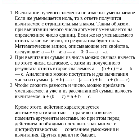
Вычитание нулевого элемента не изменит уменьшаемое.
Если же уменьшается ноль, то в ответе получится
вычитаемое с отрицательным знаком. Таким образом,
при вычитании некого числа аргумент уменьшается на
определенное число единиц. Если же из уменьшаемого
отнять такое же число, то результатом будет ноль.
Математические записи, описывающие эти свойства,
следующие: a — 0 = a; a — a = 0; 0 — a = -a.
При вычитании суммы из числа можно сначала вычесть
из этого числа слагаемое, а затем из полученного
результата отнять второе слагаемое: a — (b + c) = a — b
— c. Аналогично можно поступить и для вычитания
числа из суммы: (a + b) — c = (a — c) + b = a + (b — c).
Чтобы сложить разность и число, можно прибавить
уменьшаемое, а уже и из рассчитанной суммы вычесть
вычитаемое: а + (b — c) = a + b — c.
Кроме этого, действие характеризуется
антикоммутативностью — правило позволяет
поменять аргументы местами, но при этом перед
действием необходимо поставить знак минус, и
дистрибутивностью — сочетанием умножения и
вычитания. Других правил не бывает.