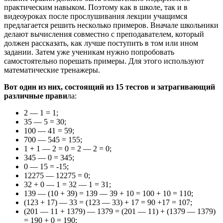
практическим навыком. Поэтому как в школе, так и в
видеоуроках после прослушивания лекции учащимся
предлагается решить несколько примеров. Вначале школьники
делают вычисления совместно с преподавателем, который
должен рассказать, как лучше поступить в том или ином
задании. Затем уже ученикам нужно попробовать
самостоятельно порешать примеры. Для этого используют
математические тренажеры.
Вот один из них, состоящий из 15 тестов и затрагивающий
различные прави
ла:
2 — 1 = 1;
35 — 5 = 30;
100 — 41 = 59;
700 — 545 = 155;
1 + 1 — 2 = 0 = 2 — 2 = 0;
345 — 0 = 345;
0 — 15 = -15;
12275 — 12275 = 0;
32 + 0 — 1 = 32 — 1 = 31;
139 — (10 + 39) = 139 — 39 + 10 = 100 + 10 = 110;
(123 + 17) — 33 = (123 — 33) + 17 = 90 +17 = 107;
(201 — 11 + 1379) — 1379 = (201 — 11) + (1379 — 1379)
= 190 + 0 = 190;