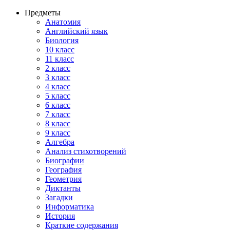
Предметы
Анатомия
Английский язык
Биология
10 класс
11 класс
2 класс
3 класс
4 класс
5 класс
6 класс
7 класс
8 класс
9 класс
Алгебра
Анализ стихотворений
Биографии
География
Геометрия
Диктанты
Загадки
Информатика
История
Краткие содержания