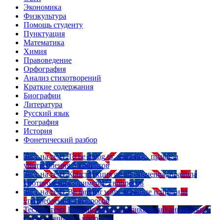
Экономика
Физкультура
Помощь студенту
Пунктуация
Математика
Химия
Правоведение
Орфография
Анализ стихотворений
Краткие содержания
Биографии
Литература
Русский язык
География
История
Фонетический разбор
Тест на тему
To be going to: значение, правила
употребления
5 вопросов
Тест на тему
Конструкция go on: значения, правила
употребления, примеры
5 вопросов
Тест на тему
Be familiar with: значение и правила
употребления
5 вопросов
Тест на тему
Британский vs американский английский:
в чем разница?
5 вопросов