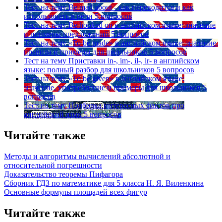
Тест на тему
Be mad about - как переводится и как
использовать в речи
5 вопросов
Тест на тему
Be hooked on в английском языке: значение
и примеры предложений
5 вопросов
Тест на тему
«To be made» в английском языке: значение,
правила и примеры для школьников
5 вопросов
Тест на тему
Приставки in-, im-, il-, ir- в английском
языке: полный разбор для школьников
5 вопросов
Тест на тему
«To be given» в английском языке:
значение, употребление и примеры для школьников
5
вопросов
Тест на тему
Подборка интересных фактов про
английский язык
5 вопросов
Читайте также
Методы и алгоритмы вычислений абсолютной и
относительной погрешности
Доказательство теоремы Пифагора
Сборник ГДЗ по математике для 5 класса Н. Я. Виленкина
Основные формулы площадей всех фигур
Читайте также