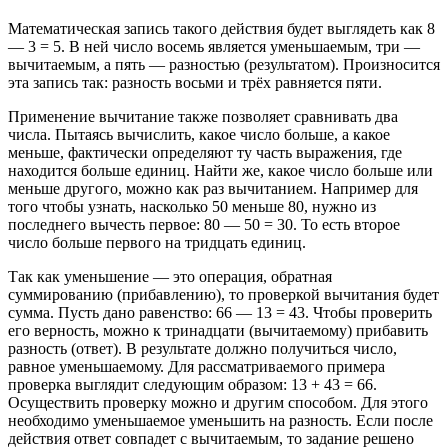
Математическая запись такого действия будет выглядеть как 8
— 3 = 5. В ней число восемь является уменьшаемым, три —
вычитаемым, а пять — разностью (результатом). Произносится
эта запись так: разность восьми и трёх равняется пяти.
Применение вычитание также позволяет сравнивать два
числа. Пытаясь вычислить, какое число больше, а какое
меньше, фактически определяют ту часть выражения, где
находится больше единиц. Найти же, какое число больше или
меньше другого, можно как раз вычитанием. Например для
того чтобы узнать, насколько 50 меньше 80, нужно из
последнего вычесть первое: 80 — 50 = 30. То есть второе
число больше первого на тридцать единиц.
Так как уменьшение — это операция, обратная
суммированию (прибавлению), то проверкой вычитания будет
сумма. Пусть дано равенство: 66 — 13 = 43. Чтобы проверить
его верность, можно к тринадцати (вычитаемому) прибавить
разность (ответ). В результате должно получиться число,
равное уменьшаемому. Для рассматриваемого примера
проверка выглядит следующим образом: 13 + 43 = 66.
Осуществить проверку можно и другим способом. Для этого
необходимо уменьшаемое уменьшить на разность. Если после
действия ответ совпадет с вычитаемым, то задание решено