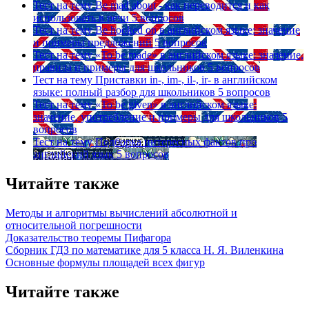
Тест на тему
Be mad about - как переводится и как
использовать в речи
5 вопросов
Тест на тему
Be hooked on в английском языке: значение
и примеры предложений
5 вопросов
Тест на тему
«To be made» в английском языке: значение,
правила и примеры для школьников
5 вопросов
Тест на тему
Приставки in-, im-, il-, ir- в английском
языке: полный разбор для школьников
5 вопросов
Тест на тему
«To be given» в английском языке:
значение, употребление и примеры для школьников
5
вопросов
Тест на тему
Подборка интересных фактов про
английский язык
5 вопросов
Читайте также
Методы и алгоритмы вычислений абсолютной и
относительной погрешности
Доказательство теоремы Пифагора
Сборник ГДЗ по математике для 5 класса Н. Я. Виленкина
Основные формулы площадей всех фигур
Читайте также