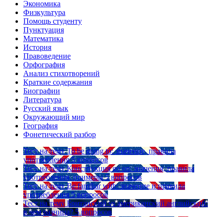
Экономика
Физкультура
Помощь студенту
Пунктуация
Математика
История
Правоведение
Орфография
Анализ стихотворений
Краткие содержания
Биографии
Литература
Русский язык
Окружающий мир
География
Фонетический разбор
Тест на тему
To be going to: значение, правила
употребления
5 вопросов
Тест на тему
Конструкция go on: значения, правила
употребления, примеры
5 вопросов
Тест на тему
Be familiar with: значение и правила
употребления
5 вопросов
Тест на тему
Британский vs американский английский:
в чем разница?
5 вопросов