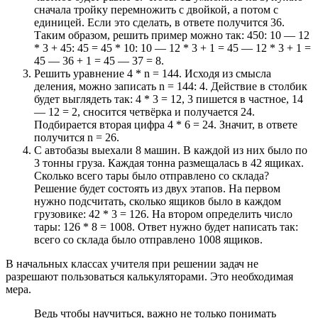
сначала тройку перемножить с двойкой, а потом с
единицей. Если это сделать, в ответе получится 36.
Таким образом, решить пример можно так: 450: 10 — 12
* 3 + 45: 45 = 45 * 10: 10 — 12 * 3 + 1 = 45 — 12 * 3 + 1 =
45 — 36 + 1 = 45 — 37 = 8.
Решить уравнение 4 * n = 144. Исходя из смысла
деления, можно записать n = 144: 4. Действие в столбик
будет выглядеть так: 4 * 3 = 12, 3 пишется в частное, 14
— 12 = 2, сносится четвёрка и получается 24.
Подбирается вторая цифра 4 * 6 = 24. Значит, в ответе
получится n = 26.
С автобазы выехали 8 машин. В каждой из них было по
3 тонны груза. Каждая тонна размещалась в 42 ящиках.
Сколько всего тары было отправлено со склада?
Решение будет состоять из двух этапов. На первом
нужно подсчитать, сколько ящиков было в каждом
грузовике: 42 * 3 = 126. На втором определить число
тары: 126 * 8 = 1008. Ответ нужно будет написать так:
всего со склада было отправлено 1008 ящиков.
В начальных классах учителя при решении задач не
разрешают пользоваться калькуляторами. Это необходимая
мера.
Ведь чтобы научиться, важно не только понимать