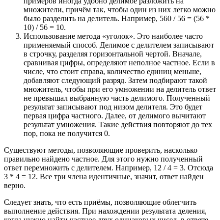
примеров иногда удобно делимое разложить на
множители, причём так, чтобы один из них легко можно
было разделить на делитель. Например, 560 / 56 = (56 *
10) / 56 = 10.
Использование метода «уголок». Это наиболее часто
применяемый способ. Делимое с делителем записывают
в строчку, разделяя горизонтальной чертой. Вначале,
сравнивая цифры, определяют неполное частное. Если в
числе, что стоит справа, количество единиц меньше,
добавляют следующий разряд. Затем подбирают такой
множитель, чтобы при его умножении на делитель ответ
не превышал выбранную часть делимого. Полученный
результат записывают под низом делителя. Это будет
первая цифра частного. Далее, от делимого вычитают
результат умножения. Такие действия повторяют до тех
пор, пока не получится 0.
Существуют методы, позволяющие проверить, насколько
правильно найдено частное. Для этого нужно полученный
ответ перемножить с делителем. Например, 12 / 4 = 3. Отсюда
3 * 4 = 12. Все три члена идентичные, значит, ответ найден
верно.
Следует знать, что есть приёмы, позволяющие облегчить
выполнение действия. При нахождении результата деления,
когда нужно найти частное двух одинаковых чисел, в ответе