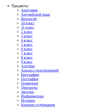
Предметы
Анатомия
Английский язык
Биология
10 класс
11 класс
2 класс
3 класс
4 класс
5 класс
6 класс
7 класс
8 класс
9 класс
Алгебра
Анализ стихотворений
Биографии
География
Геометрия
Диктанты
Загадки
Информатика
История
Краткие содержания