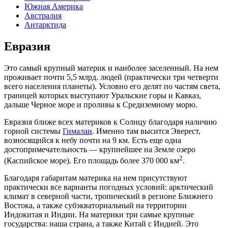
Южная Америка
Австралия
Антарктида
Евразия
Это самый крупный материк и наиболее заселенный. На нем
проживает почти 5,5 млрд. людей (практически три четверти
всего населения планеты). Условно его делят по частям света,
границей которых выступают Уральские горы и Кавказ,
дальше Черное море и проливы к Средиземному морю.
Евразия ближе всех материков к Солнцу благодаря наличию
горной системы
Гималаи
. Именно там высится Эверест,
возносящийся к небу почти на 9 км. Есть еще одна
достопримечательность — крупнейшее на Земле озеро
2
(Каспийское море). Его площадь более 370 000 км
.
Благодаря габаритам материка на нем присутствуют
практически все варианты погодных условий: арктический
климат в северной части, тропический в регионе Ближнего
Востока, а также субэкваториальный на территории
Индокитая и Индии. На материки три самые крупные
государства: наша страна, а также Китай с Индией. Это