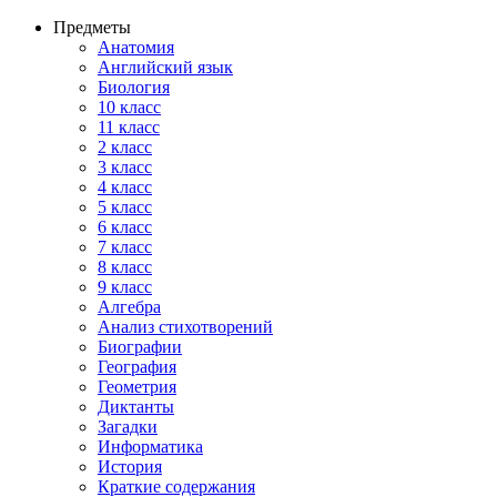
Предметы
Анатомия
Английский язык
Биология
10 класс
11 класс
2 класс
3 класс
4 класс
5 класс
6 класс
7 класс
8 класс
9 класс
Алгебра
Анализ стихотворений
Биографии
География
Геометрия
Диктанты
Загадки
Информатика
История
Краткие содержания