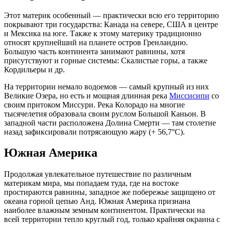
Этот материк особенный — практически всю его территорию
покрывают три государства: Канада на севере, США в центре
и Мексика на юге. Также к этому материку традиционно
относят крупнейший на планете остров Гренландию.
Большую часть континента занимают равнины, хотя
присутствуют и горные системы: Скалистые горы, а также
Кордильеры и др.
На территории немало водоемов — самый крупный из них
Великие Озера, но есть и мощная длинная река
Миссисипи
со
своим притоком Миссури. Река Колорадо на многие
тысячелетия образовала своим руслом Большой Каньон. В
западной части расположена Долина Смерти — там столетие
назад зафиксировали потрясающую жару (+ 56,7°С).
Южная Америка
Продолжая увлекательное путешествие по различным
материкам мира, мы попадаем туда, где на востоке
простираются равнины, западное же побережье защищено от
океана горной цепью Анд. Южная Америка признана
наиболее влажным земным континентом. Практически на
всей территории тепло круглый год, только крайняя окраина с