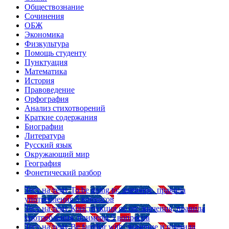
Обществознание
Сочинения
ОБЖ
Экономика
Физкультура
Помощь студенту
Пунктуация
Математика
История
Правоведение
Орфография
Анализ стихотворений
Краткие содержания
Биографии
Литература
Русский язык
Окружающий мир
География
Фонетический разбор
Тест на тему
To be going to: значение, правила
употребления
5 вопросов
Тест на тему
Конструкция go on: значения, правила
употребления, примеры
5 вопросов
Тест на тему
Be familiar with: значение и правила