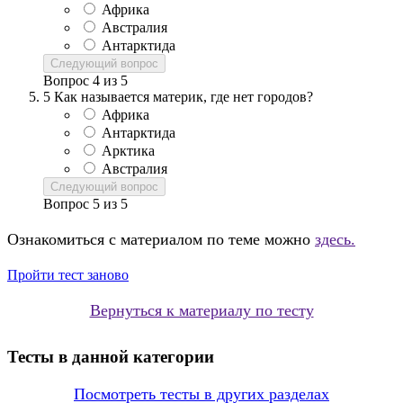
Африка
Австралия
Антарктида
Следующий вопрос
Вопрос
4
из
5
5
Как называется материк, где нет городов?
Африка
Антарктида
Арктика
Австралия
Следующий вопрос
Вопрос
5
из
5
Ознакомиться с материалом по теме можно
здесь.
Пройти тест заново
Вернуться к материалу по тесту
Тесты в данной категории
Посмотреть тесты в других разделах