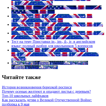
употребления
5 вопросов
Тест на тему
Британский vs американский английский:
в чем разница?
5 вопросов
Тест на тему
Be mad about - как переводится и как
использовать в речи
5 вопросов
Тест на тему
Be hooked on в английском языке: значение
и примеры предложений
5 вопросов
Тест на тему
«To be made» в английском языке: значение,
правила и примеры для школьников
5 вопросов
Тест на тему
Приставки in-, im-, il-, ir- в английском
языке: полный разбор для школьников
5 вопросов
Тест на тему
«To be given» в английском языке:
значение, употребление и примеры для школьников
5
вопросов
Тест на тему
Подборка интересных фактов про
английский язык
5 вопросов
Читайте также
История возникновения борецкой росписи
Почему осенью желтеют и опадают листья с деревьев?
Топ-10 школьных лайфхаков
Как рассказать детям о Великой Отечественной Войне:
подборка к 9 мая