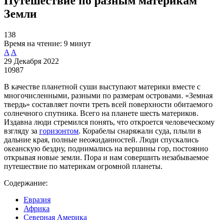
Путешествие по разным материкам
Земли
138
Время на чтение:
9 минут
A
A
29 Декабря 2022
10987
В качестве планетной суши выступают материки вместе с
многочисленными, разными по размерам островами. «Земная
твердь» составляет почти треть всей поверхности обитаемого
солнечного спутника. Всего на планете шесть материков.
Издавна люди стремился понять, что откроется человеческому
взгляду за
горизонтом
. Корабелы снаряжали суда, плыли в
дальние края, полные неожиданностей. Люди спускались
океанскую бездну, поднимались на вершины гор, постоянно
открывая новые земли. Пора и нам совершить незабываемое
путешествие по материкам огромной планеты.
Содержание:
Евразия
Африка
Северная Америка