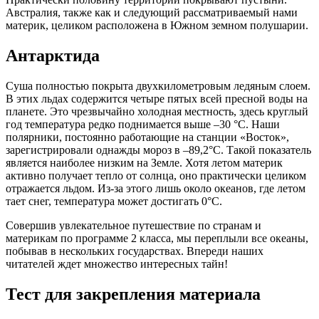
Австралия, также как и следующий рассматриваемый нами
материк, целиком расположена в Южном земном полушарии.
Антарктида
Суша полностью покрыта двухкилометровым ледяным слоем.
В этих льдах содержится четыре пятых всей пресной воды на
планете. Это чрезвычайно холодная местность, здесь круглый
год температура редко поднимается выше –30 °С. Наши
полярники, постоянно работающие на станции «Восток»,
зарегистрировали однажды мороз в –89,2°С. Такой показатель
является наиболее низким на Земле. Хотя летом материк
активно получает тепло от солнца, оно практически целиком
отражается льдом. Из-за этого лишь около океанов, где летом
тает снег, температура может достигать 0°С.
Совершив увлекательное путешествие по странам и
материкам по программе 2 класса, мы переплыли все океаны,
побывав в нескольких государствах. Впереди наших
читателей ждет множество интересных тайн!
Тест для закрепления материала