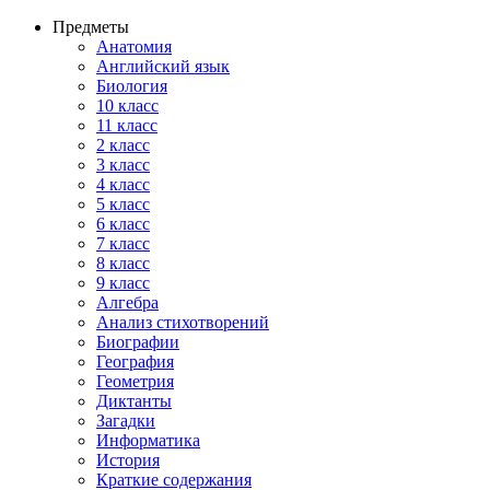
Предметы
Анатомия
Английский язык
Биология
10 класс
11 класс
2 класс
3 класс
4 класс
5 класс
6 класс
7 класс
8 класс
9 класс
Алгебра
Анализ стихотворений
Биографии
География
Геометрия
Диктанты
Загадки
Информатика
История
Краткие содержания