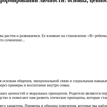
 формировании личности: основы, ценно
 мы растем и развиваемся. Ее влияние на становление «Я» ребен
о сочинение...
я основам общения, эмоциональной связи и социальным навыкам
через примеры и воспитание внутри семьи.
ших ценностей и моральных принципов. Родители являются перв
ство и помогают нам развить этические принципы, которые ста
его характера. Примеры и образцы поведения, которые мы набл