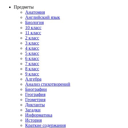
Предметы
Анатомия
Английский язык
Биология
10 класс
11 класс
2 класс
3 класс
4 класс
5 класс
6 класс
7 класс
8 класс
9 класс
Алгебра
Анализ стихотворений
Биографии
География
Геометрия
Диктанты
Загадки
Информатика
История
Краткие содержания