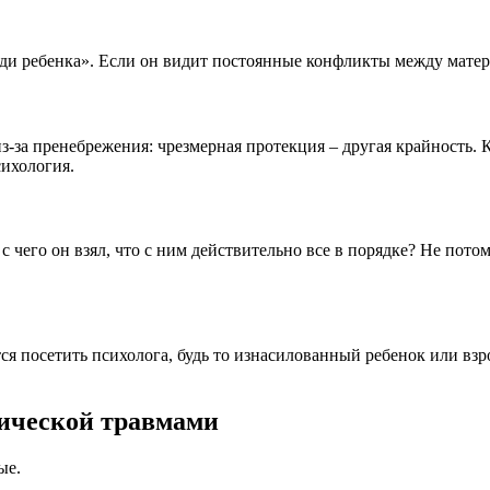
ди ребенка». Если он видит постоянные конфликты между матерь
з-за пренебрежения: чрезмерная протекция – другая крайность. 
сихология.
 с чего он взял, что с ним действительно все в порядке? Не потом
ся посетить психолога, будь то изнасилованный ребенок или взр
хической травмами
ые.