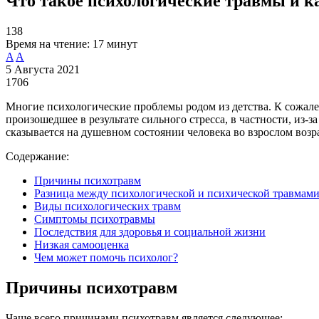
Что такое психологические травмы и к
138
Время на чтение:
17 минут
A
A
5 Августа 2021
1706
Многие психологические проблемы родом из детства. К сожален
произошедшее в результате сильного стресса, в частности, из-
сказывается на душевном состоянии человека во взрослом возра
Содержание:
Причины психотравм
Разница между психологической и психической травмам
Виды психологических травм
Симптомы психотравмы
Последствия для здоровья и социальной жизни
Низкая самооценка
Чем может помочь психолог?
Причины психотравм
Чаще всего причинами психотравм является следующее: