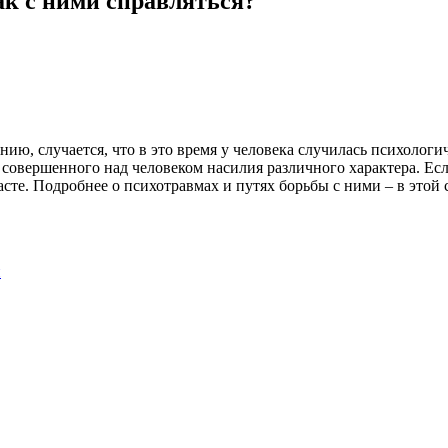
ак с ними справляться?
ию, случается, что в это время у человека случилась психологи
за совершенного над человеком насилия различного характера. Ес
сте. Подробнее о психотравмах и путях борьбы с ними – в этой с
и