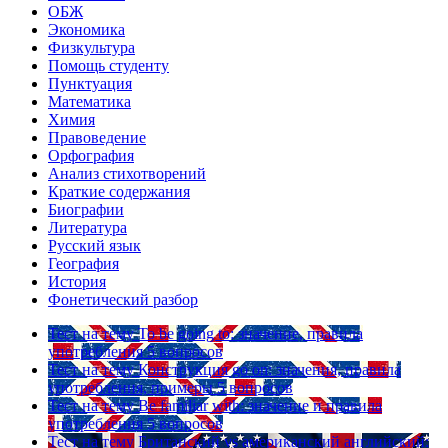
ОБЖ
Экономика
Физкультура
Помощь студенту
Пунктуация
Математика
Химия
Правоведение
Орфография
Анализ стихотворений
Краткие содержания
Биографии
Литература
Русский язык
География
История
Фонетический разбор
Тест на тему
To be going to: значение, правила
употребления
5 вопросов
Тест на тему
Конструкция go on: значения, правила
употребления, примеры
5 вопросов
Тест на тему
Be familiar with: значение и правила
употребления
5 вопросов
Тест на тему
Британский vs американский английский: