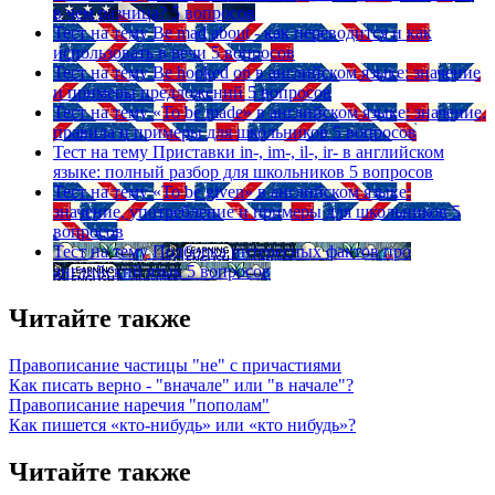
в чем разница?
5 вопросов
Тест на тему
Be mad about - как переводится и как
использовать в речи
5 вопросов
Тест на тему
Be hooked on в английском языке: значение
и примеры предложений
5 вопросов
Тест на тему
«To be made» в английском языке: значение,
правила и примеры для школьников
5 вопросов
Тест на тему
Приставки in-, im-, il-, ir- в английском
языке: полный разбор для школьников
5 вопросов
Тест на тему
«To be given» в английском языке:
значение, употребление и примеры для школьников
5
вопросов
Тест на тему
Подборка интересных фактов про
английский язык
5 вопросов
Читайте также
Правописание частицы "не" с причастиями
Как писать верно - "вначале" или "в начале"?
Правописание наречия "пополам"
Как пишется «кто-нибудь» или «кто нибудь»?
Читайте также