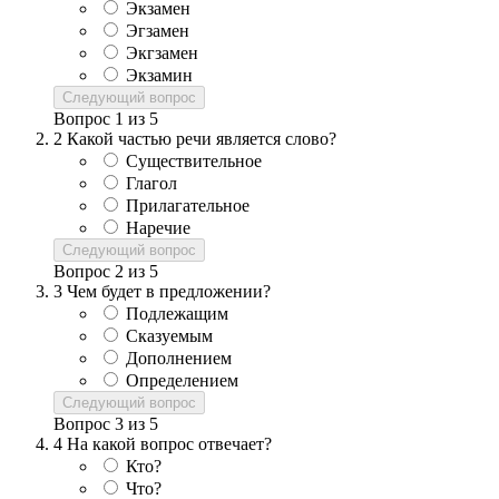
Экзамен
Эгзамен
Экгзамен
Экзамин
Следующий вопрос
Вопрос
1
из
5
2
Какой частью речи является слово?
Существительное
Глагол
Прилагательное
Наречие
Следующий вопрос
Вопрос
2
из
5
3
Чем будет в предложении?
Подлежащим
Сказуемым
Дополнением
Определением
Следующий вопрос
Вопрос
3
из
5
4
На какой вопрос отвечает?
Кто?
Что?