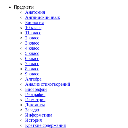
Предметы
Анатомия
Английский язык
Биология
10 класс
11 класс
2 класс
3 класс
4 класс
5 класс
6 класс
7 класс
8 класс
9 класс
Алгебра
Анализ стихотворений
Биографии
География
Геометрия
Диктанты
Загадки
Информатика
История
Краткие содержания