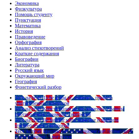
Экономика
Физкультура
Помощь студенту
Пунктуация
Математика
История
Правоведение
Орфография
Анализ стихотворений
Краткие содержания
Биографии
Литература
Русский язык
Окружающий мир
География
Фонетический разбор
Тест на тему
To be going to: значение, правила
употребления
5 вопросов
Тест на тему
Конструкция go on: значения, правила
употребления, примеры
5 вопросов
Тест на тему
Be familiar with: значение и правила
употребления
5 вопросов
Тест на тему
Британский vs американский английский:
в чем разница?
5 вопросов