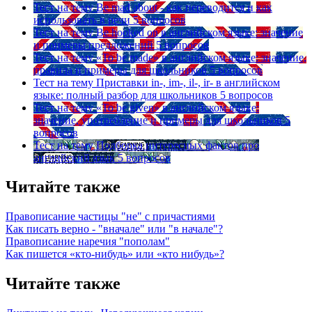
Тест на тему
Be mad about - как переводится и как
использовать в речи
5 вопросов
Тест на тему
Be hooked on в английском языке: значение
и примеры предложений
5 вопросов
Тест на тему
«To be made» в английском языке: значение,
правила и примеры для школьников
5 вопросов
Тест на тему
Приставки in-, im-, il-, ir- в английском
языке: полный разбор для школьников
5 вопросов
Тест на тему
«To be given» в английском языке:
значение, употребление и примеры для школьников
5
вопросов
Тест на тему
Подборка интересных фактов про
английский язык
5 вопросов
Читайте также
Правописание частицы "не" с причастиями
Как писать верно - "вначале" или "в начале"?
Правописание наречия "пополам"
Как пишется «кто-нибудь» или «кто нибудь»?
Читайте также