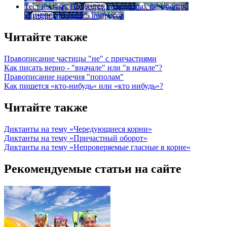
Тест на тему
Подборка интересных фактов про
английский язык
5 вопросов
Читайте также
Правописание частицы "не" с причастиями
Как писать верно - "вначале" или "в начале"?
Правописание наречия "пополам"
Как пишется «кто-нибудь» или «кто нибудь»?
Читайте также
Диктанты на тему «Чередующиеся корни»
Диктанты на тему «Причастный оборот»
Диктанты на тему «Непроверяемые гласные в корне»
Рекомендуемые статьи на сайте