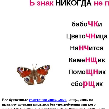
Все буквенные
сочетания «чн», «чк»
, «нщ», «нч» по
правилу должны писаться без употребления мягкого
знака
, так как звук «ч» в русском языке является мягким и не