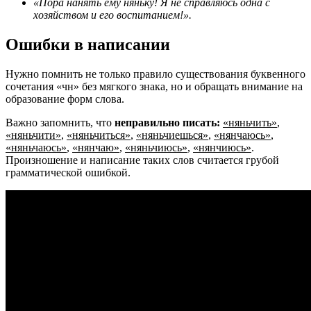
«Пора нанять ему няньку! Я не справляюсь одна с
хозяйством и его воспитанием!».
Ошибки в написании
Нужно помнить не только правило существования буквенного
сочетания «чн» без мягкого знака, но и обращать внимание на
образование форм слова.
Важно запомнить, что
неправильно писать:
«няньчить»
,
«няньчити»
,
«няньчиться»
,
«няньчиешься»
,
«нянчаюсь»
,
«няньчаюсь»
,
«нянчаю»
,
«няньчиюсь»
,
«нянчиюсь»
.
Произношение и написание таких слов считается грубой
грамматической ошибкой.