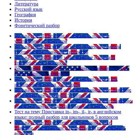
Литература
Русский язык
География
История
Фонетический разбор
Тест на тему
To be going to: значение, правила
употребления
5 вопросов
Тест на тему
Конструкция go on: значения, правила
употребления, примеры
5 вопросов
Тест на тему
Be familiar with: значение и правила
употребления
5 вопросов
Тест на тему
Британский vs американский английский:
в чем разница?
5 вопросов
Тест на тему
Be mad about - как переводится и как
использовать в речи
5 вопросов
Тест на тему
Be hooked on в английском языке: значение
и примеры предложений
5 вопросов
Тест на тему
«To be made» в английском языке: значение,
правила и примеры для школьников
5 вопросов
Тест на тему
Приставки in-, im-, il-, ir- в английском
языке: полный разбор для школьников
5 вопросов
Тест на тему
«To be given» в английском языке:
значение, употребление и примеры для школьников
5
вопросов