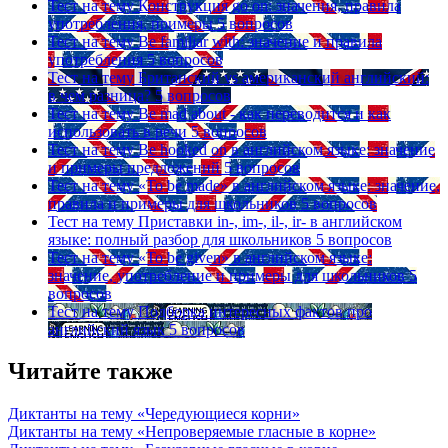
Тест на тему
Конструкция go on: значения, правила
употребления, примеры
5 вопросов
Тест на тему
Be familiar with: значение и правила
употребления
5 вопросов
Тест на тему
Британский vs американский английский:
в чем разница?
5 вопросов
Тест на тему
Be mad about - как переводится и как
использовать в речи
5 вопросов
Тест на тему
Be hooked on в английском языке: значение
и примеры предложений
5 вопросов
Тест на тему
«To be made» в английском языке: значение,
правила и примеры для школьников
5 вопросов
Тест на тему
Приставки in-, im-, il-, ir- в английском
языке: полный разбор для школьников
5 вопросов
Тест на тему
«To be given» в английском языке:
значение, употребление и примеры для школьников
5
вопросов
Тест на тему
Подборка интересных фактов про
английский язык
5 вопросов
Читайте также
Диктанты на тему «Чередующиеся корни»
Диктанты на тему «Непроверяемые гласные в корне»