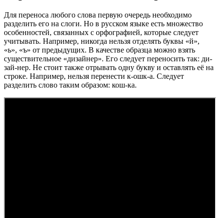
Для переноса любого слова первую очередь необходимо
разделить его на слоги. Но в русском языке есть множество
особенностей, связанных с орфографией, которые следует
учитывать. Например, никогда нельзя отделять буквы «й»,
«ь», «ъ» от предыдущих. В качестве образца можно взять
существительное «дизайнер». Его следует переносить так: ди-
зай-нер. Не стоит также отрывать одну букву и оставлять её на
строке. Например, нельзя перенести к-ошк-а. Следует
разделить слово таким образом: кош-ка.