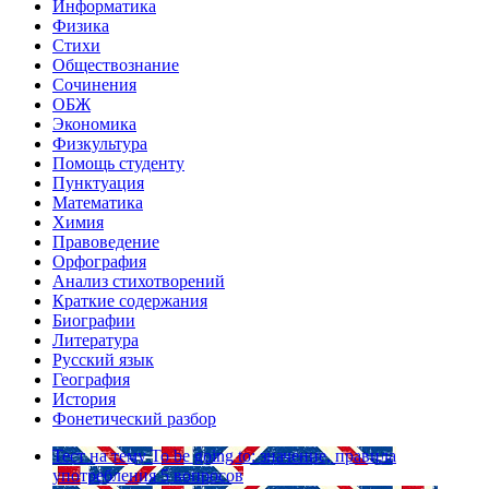
Информатика
Физика
Стихи
Обществознание
Сочинения
ОБЖ
Экономика
Физкультура
Помощь студенту
Пунктуация
Математика
Химия
Правоведение
Орфография
Анализ стихотворений
Краткие содержания
Биографии
Литература
Русский язык
География
История
Фонетический разбор
Тест на тему
To be going to: значение, правила
употребления
5 вопросов