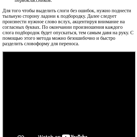
первоклассников.
Для того чтобы выделить слоги без ошибок, нужно поднести
тыльную сторону ладони к подбородку. Далее следует
произнести нужное слово вслух, акцентируя внимание на
согласных буквах. По окончании произношения каждого
слога подбородок будет опускаться, тем самым давя на руку. С
помощью этого метода можно безошибочно и быстро
разделить словоформу для переноса.