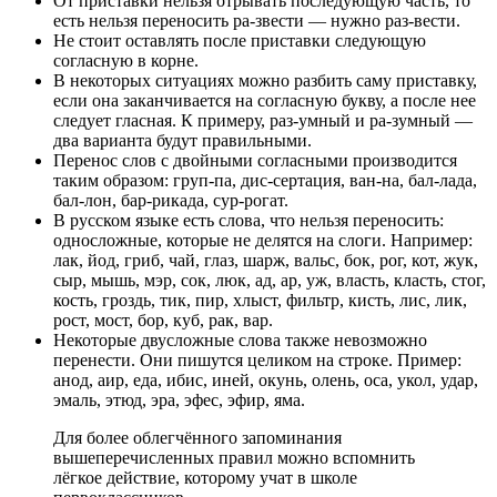
От приставки нельзя отрывать последующую часть, то
есть нельзя переносить ра-звести — нужно раз-вести.
Не стоит оставлять после приставки следующую
согласную в корне.
В некоторых ситуациях можно разбить саму приставку,
если она заканчивается на согласную букву, а после нее
следует гласная. К примеру, раз-умный и ра-зумный —
два варианта будут правильными.
Перенос слов с двойными согласными производится
таким образом: груп-па, дис-сертация, ван-на, бал-лада,
бал-лон, бар-рикада, сур-рогат.
В русском языке есть слова, что нельзя переносить:
односложные, которые не делятся на слоги. Например:
лак, йод, гриб, чай, глаз, шарж, вальс, бок, рог, кот, жук,
сыр, мышь, мэр, сок, люк, ад, ар, уж, власть, класть, стог,
кость, гроздь, тик, пир, хлыст, фильтр, кисть, лис, лик,
рост, мост, бор, куб, рак, вар.
Некоторые двусложные слова также невозможно
перенести. Они пишутся целиком на строке. Пример:
анод, аир, еда, ибис, иней, окунь, олень, оса, укол, удар,
эмаль, этюд, эра, эфес, эфир, яма.
Для более облегчённого запоминания
вышеперечисленных правил можно вспомнить
лёгкое действие, которому учат в школе