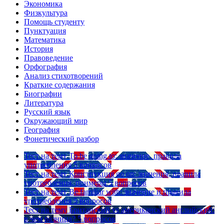
Экономика
Физкультура
Помощь студенту
Пунктуация
Математика
История
Правоведение
Орфография
Анализ стихотворений
Краткие содержания
Биографии
Литература
Русский язык
Окружающий мир
География
Фонетический разбор
Тест на тему
To be going to: значение, правила
употребления
5 вопросов
Тест на тему
Конструкция go on: значения, правила
употребления, примеры
5 вопросов
Тест на тему
Be familiar with: значение и правила
употребления
5 вопросов
Тест на тему
Британский vs американский английский:
в чем разница?
5 вопросов