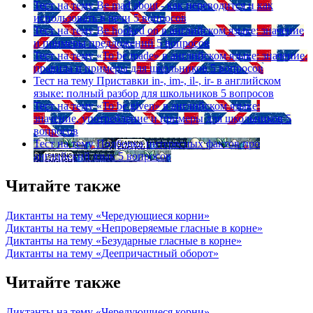
Тест на тему
Be mad about - как переводится и как
использовать в речи
5 вопросов
Тест на тему
Be hooked on в английском языке: значение
и примеры предложений
5 вопросов
Тест на тему
«To be made» в английском языке: значение,
правила и примеры для школьников
5 вопросов
Тест на тему
Приставки in-, im-, il-, ir- в английском
языке: полный разбор для школьников
5 вопросов
Тест на тему
«To be given» в английском языке:
значение, употребление и примеры для школьников
5
вопросов
Тест на тему
Подборка интересных фактов про
английский язык
5 вопросов
Читайте также
Диктанты на тему «Чередующиеся корни»
Диктанты на тему «Непроверяемые гласные в корне»
Диктанты на тему «Безударные гласные в корне»
Диктанты на тему «Деепричастный оборот»
Читайте также
Диктанты на тему «Чередующиеся корни»