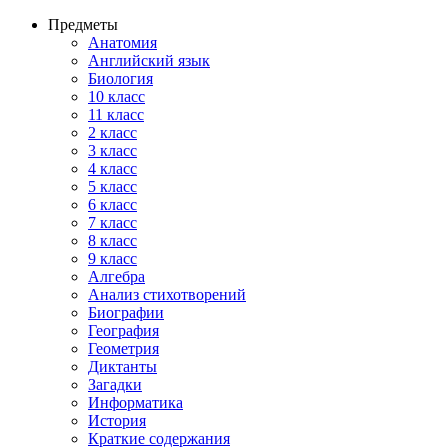
Предметы
Анатомия
Английский язык
Биология
10 класс
11 класс
2 класс
3 класс
4 класс
5 класс
6 класс
7 класс
8 класс
9 класс
Алгебра
Анализ стихотворений
Биографии
География
Геометрия
Диктанты
Загадки
Информатика
История
Краткие содержания