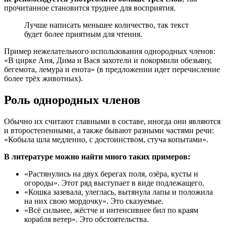
прочитанное становится труднее для восприятия.
Лучше написать меньшее количество, так текст
будет более приятным для чтения.
Пример нежелательного использования однородных членов:
«В цирке Аня, Дима и Вася захотели и покормили обезьяну,
бегемота, лемура и енота» (в предложении идет перечисление
более трёх животных).
Роль однородных членов
Обычно их считают главными в составе, иногда они являются
и второстепенными, а также бывают разными частями речи:
«Кобыла шла медленно, с достоинством, стуча копытами».
В литературе можно найти много таких примеров:
«Растянулись на двух берегах поля, озёра, кусты и
огороды». Этот ряд выступает в виде подлежащего.
«Кошка зазевала, улеглась, вытянула лапы и положила
на них свою мордочку». Это сказуемые.
«Всё сильнее, жёстче и интенсивнее бил по краям
корабля ветер». Это обстоятельства.