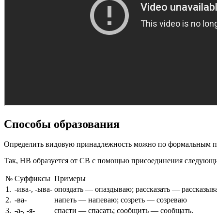
Способы образования
Определить видовую принадлежность можно по формальным пр
Так, НВ образуется от СВ с помощью присоединения следующи
№
Суффиксы
Примеры
1.
-ива-, -ыва-
опоздать — опаздываю; рассказать — рассказыв
2.
-ва-
напеть — напеваю; созреть — созреваю
3.
-а-, -я-
спасти — спасать; сообщить — сообщать.