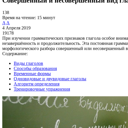
Совершенный и несовершенный вид гла
138
Время на чтение:
15 минут
A
A
4 Апреля 2019
19178
При изучении грамматических признаков глагола особое внимани
незавершённость и продолжительность. Эта постоянная грамма
морфологического разбора совершенный или несовершенный ви
Содержание:
Виды глаголов
Способы образования
Временные формы
Одновидовые и двувидовые глаголы
Алгоритм определения
Тренировочные упражнения