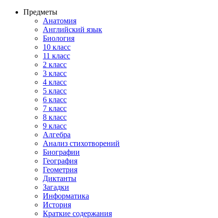
Предметы
Анатомия
Английский язык
Биология
10 класс
11 класс
2 класс
3 класс
4 класс
5 класс
6 класс
7 класс
8 класс
9 класс
Алгебра
Анализ стихотворений
Биографии
География
Геометрия
Диктанты
Загадки
Информатика
История
Краткие содержания