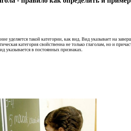
гола - правило как определить и приме
е уделяется такой категории, как вид. Вид указывает на заверш
тическая категория свойственна не только глаголам, но и прич
д указывается в постоянных признаках.