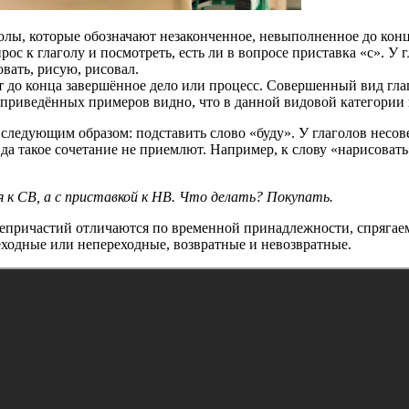
лы, которые обозначают незаконченное, невыполненное до конц
ос к глаголу и посмотреть, есть ли в вопросе приставка «с». У
овать, рисую, рисовал.
до конца завершённое дело или процесс. Совершенный вид глаго
 приведённых примеров видно, что в данной видовой категории в
ледующим образом: подставить слово «буду». У глаголов несове
а такое сочетание не приемлют. Например, к слову «нарисовать»
 к СВ, а с приставкой к НВ. Что делать? Покупать.
еепричастий отличаются по временной принадлежности, спряга
еходные или непереходные, возвратные и невозвратные.