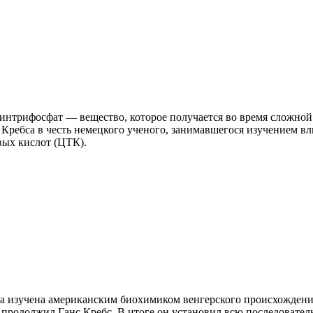
интрифосфат — вещество, которое получается во время сложной
 Кребса в честь немецкого ученого, занимавшегося изучением в
вых кислот (ЦТК).
ла изучена американским биохимиком венгерского происхождени
родолжил Ганс Кребс. В итоге он установил всю последователь