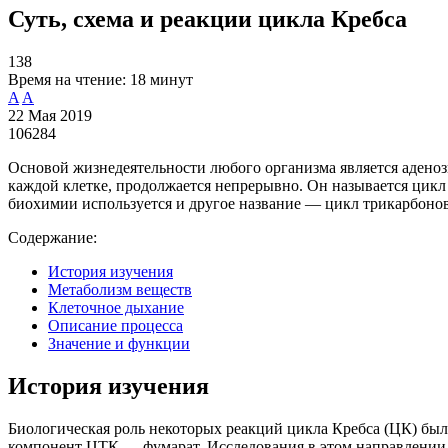
Суть, схема и реакции цикла Кребса
138
Время на чтение:
18 минут
A
A
22 Мая 2019
106284
Основой жизнедеятельности любого организма является аденоз
каждой клетке, продолжается непрерывно. Он называется цикл
биохимии используется и другое название — цикл трикарбоно
Содержание:
История изучения
Метаболизм веществ
Клеточное дыхание
Описание процесса
Значение и функции
История изучения
Биологическая роль некоторых реакций цикла Кребса (ЦК) бы
компонент ЦТК — фумарат. Исследования в этом направлении п