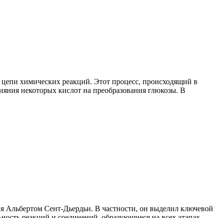
 цепи химических реакций. Этот процесс, происходящий в
лияния некоторых кислот на преобразования глюкозы. В
я Альбертом Сент-Дьердьи. В частности, он выделил ключевой
ность реакций и соединений, образующиеся на всех этапах