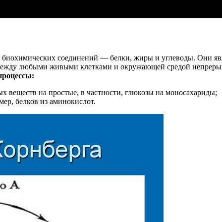
 биохимических соединений — белки, жиры и углеводы. Они яв
между любыми живыми клетками и окружающей средой непрерывно
процессы:
ых веществ на простые, в частности, глюкозы на моносахариды;
ер, белков из аминокислот.