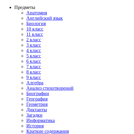
Предметы
Анатомия
Английский язык
Биология
10 класс
11 класс
2 класс
3 класс
4 класс
5 класс
6 класс
7 класс
8 класс
9 класс
Алгебра
Анализ стихотворений
Биографии
География
Геометрия
Диктанты
Загадки
Информатика
История
Краткие содержания