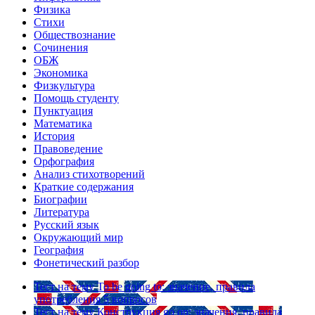
Физика
Стихи
Обществознание
Сочинения
ОБЖ
Экономика
Физкультура
Помощь студенту
Пунктуация
Математика
История
Правоведение
Орфография
Анализ стихотворений
Краткие содержания
Биографии
Литература
Русский язык
Окружающий мир
География
Фонетический разбор
Тест на тему
To be going to: значение, правила
употребления
5 вопросов
Тест на тему
Конструкция go on: значения, правила