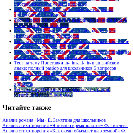
употребления, примеры
5 вопросов
Тест на тему
Be familiar with: значение и правила
употребления
5 вопросов
Тест на тему
Британский vs американский английский:
в чем разница?
5 вопросов
Тест на тему
Be mad about - как переводится и как
использовать в речи
5 вопросов
Тест на тему
Be hooked on в английском языке: значение
и примеры предложений
5 вопросов
Тест на тему
«To be made» в английском языке: значение,
правила и примеры для школьников
5 вопросов
Тест на тему
Приставки in-, im-, il-, ir- в английском
языке: полный разбор для школьников
5 вопросов
Тест на тему
«To be given» в английском языке:
значение, употребление и примеры для школьников
5
вопросов
Тест на тему
Подборка интересных фактов про
английский язык
5 вопросов
Читайте также
Анализ романа «Мы» Е. Замятина для школьников
Анализ стихотворения «Я помню время золотое» Ф. Тютчева
Анализ стихотворения «Как океан объемлет шар земной» Ф.