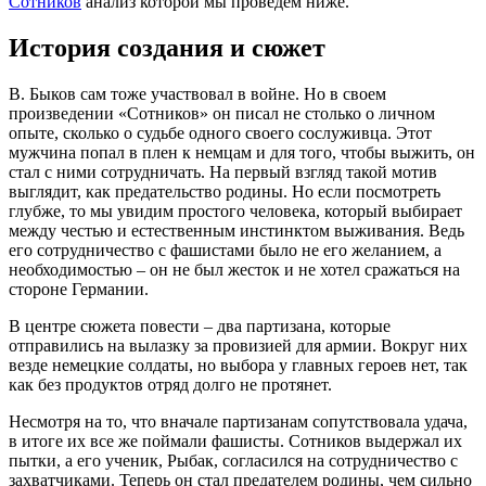
Сотников
анализ которой мы проведем ниже.
История создания и сюжет
В. Быков сам тоже участвовал в войне. Но в своем
произведении «Сотников» он писал не столько о личном
опыте, сколько о судьбе одного своего сослуживца. Этот
мужчина попал в плен к немцам и для того, чтобы выжить, он
стал с ними сотрудничать. На первый взгляд такой мотив
выглядит, как предательство родины. Но если посмотреть
глубже, то мы увидим простого человека, который выбирает
между честью и естественным инстинктом выживания. Ведь
его сотрудничество с фашистами было не его желанием, а
необходимостью – он не был жесток и не хотел сражаться на
стороне Германии.
В центре сюжета повести – два партизана, которые
отправились на вылазку за провизией для армии. Вокруг них
везде немецкие солдаты, но выбора у главных героев нет, так
как без продуктов отряд долго не протянет.
Несмотря на то, что вначале партизанам сопутствовала удача,
в итоге их все же поймали фашисты. Сотников выдержал их
пытки, а его ученик, Рыбак, согласился на сотрудничество с
захватчиками. Теперь он стал предателем родины, чем сильно