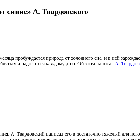
т синие» А. Твардовского
есяца пробуждается природа от холодного сна, и в ней зарождае
любляться и радоваться каждому дню. Об этом написал
А. Твардов
ия, А. Твардовский написал его в достаточно тяжелый для него 
и с этим ничего нельзя сделать, но пережить такое горе при все