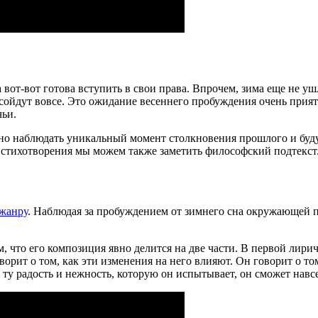
вот-вот готова вступить в свои права. Впрочем, зима еще не уш
 сойдут вовсе. Это ожидание весеннего пробуждения очень прият
чьи.
но наблюдать уникальный момент столкновения прошлого и будущ
 стихотворения мы можем также заметить философский подтекст
жанру
. Наблюдая за пробуждением от зимнего сна окружающей пр
, что его композиция явно делится на две части. В первой лири
рит о том, как эти изменения на него влияют. Он говорит о том
ту радость и нежность, которую он испытывает, он сможет навсе