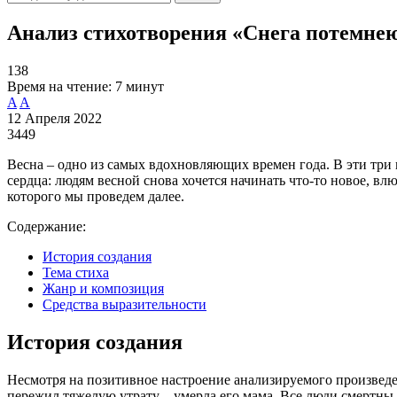
Анализ стихотворения «Снега потемнею
138
Время на чтение:
7 минут
A
A
12 Апреля 2022
3449
Весна – одно из самых вдохновляющих времен года. В эти три м
сердца: людям весной снова хочется начинать что-то новое, в
которого мы проведем далее.
Содержание:
История создания
Тема стиха
Жанр и композиция
Средства выразительности
История создания
Несмотря на позитивное настроение анализируемого произведен
пережил тяжелую утрату – умерла его мама. Все люди смертны, 