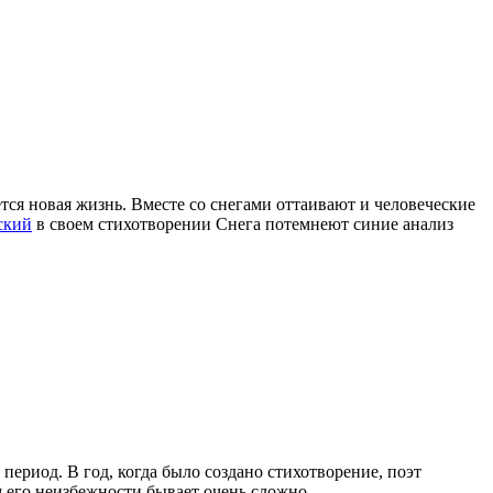
тся новая жизнь. Вместе со снегами оттаивают и человеческие
ский
в своем стихотворении Снега потемнеют синие анализ
период. В год, когда было создано стихотворение, поэт
м его неизбежности бывает очень сложно.