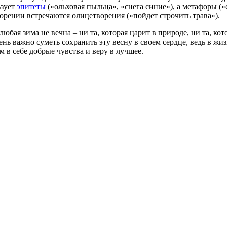
ьзует
эпитеты
(«ольховая пыльца», «снега синие»), а метафоры (
орении встречаются олицетворения («пойдет строчить трава»).
юбая зима не вечна – ни та, которая царит в природе, ни та, кот
чень важно суметь сохранить эту весну в своем сердце, ведь в ж
 в себе добрые чувства и веру в лучшее.