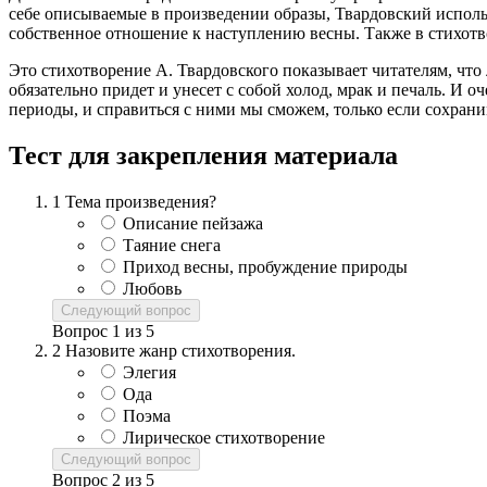
себе описываемые в произведении образы, Твардовский испол
собственное отношение к наступлению весны. Также в стихотв
Это стихотворение А. Твардовского показывает читателям, что л
обязательно придет и унесет с собой холод, мрак и печаль. И о
периоды, и справиться с ними мы сможем, только если сохраним
Тест для закрепления материала
1
Тема произведения?
Описание пейзажа
Таяние снега
Приход весны, пробуждение природы
Любовь
Следующий вопрос
Вопрос
1
из
5
2
Назовите жанр стихотворения.
Элегия
Ода
Поэма
Лирическое стихотворение
Следующий вопрос
Вопрос
2
из
5