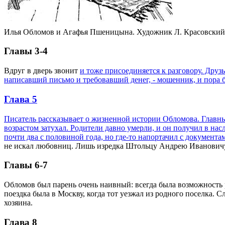
Илья Обломов и Агафья Пшеницына. Художник Л. Красовский
Главы 3-4
Вдруг в дверь звонит
и тоже присоединяется к разговору. Друзь
написавший письмо и требовавший денег, - мошенник, и пора б
Глава 5
Писатель рассказывает о жизненной истории Обломова. Главны
возрастом затухал. Родители давно умерли, и он получил в нас
почти два с половиной года, но где-то напортачил с документа
не искал любовниц. Лишь изредка Штольцу Андрею Ивановичу, 
Главы 6-7
Обломов был парень очень наивный: всегда была возможность р
поездка была в Москву, когда тот уезжал из родного поселка. 
хозяина.
Глава 8