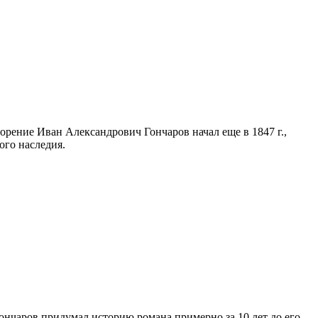
орение Иван Александрович Гончаров начал еще в 1847 г.,
ого наследия.
ончаров придумал историю романа примерно за 10 лет до его