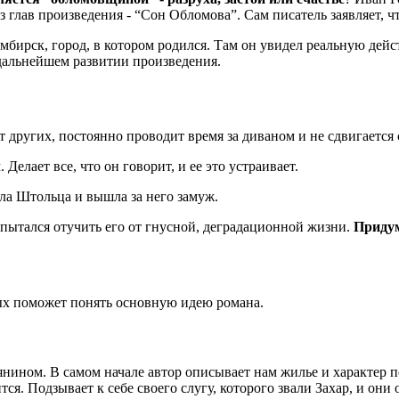
глав произведения - “Сон Обломова”. Сам писатель заявляет, чт
бирск, город, в котором родился. Там он увидел реальную дейст
дальнейшем развитии произведения.
 других, постоянно проводит время за диваном и не сдвигается 
елает все, что он говорит, и ее это устраивает.
а Штольца и вышла за него замуж.
пытался отучить его от гнусной, деградационной жизни.
Приду
рых поможет понять основную идею романа.
ном. В самом начале автор описывает нам жилье и характер пер
ся. Подзывает к себе своего слугу, которого звали Захар, и они