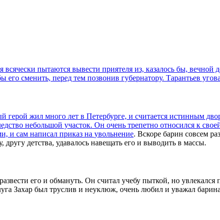
я всячески пытаются вывести приятеля из, казалось бы, вечной де
ы его сменить, перед тем позвонив губернатору. Тарантьев угов
й герой жил много лет в Петербурге, и считается истинным дво
ледство небольшой участок. Он очень трепетно относился к своей
ми, и сам написал приказ на
увольнение
. Вскоре барин совсем ра
другу детства, удавалось навещать его и выводить в массы.
азвести его и обмануть. Он считал учебу пыткой, но увлекался
Слуга Захар был труслив и неуклюж, очень любил и уважал барина