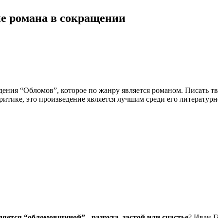
ие романа в сокращении
дения “Обломов”, которое по жанру является романом. Писать тв
критике, это произведение является лучшим среди его литературн
ляется
“обломовщиной” - разруха, застой или счастье
? Иван Г