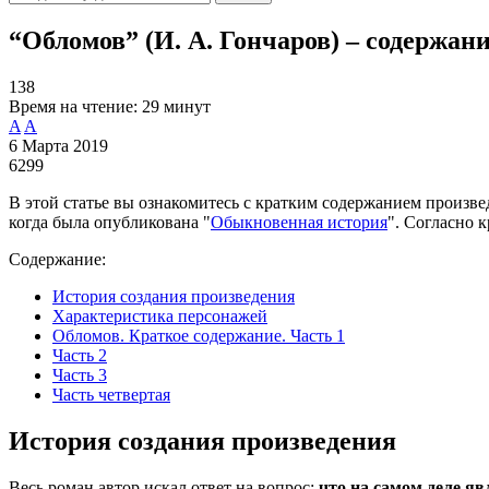
“Обломов” (И. А. Гончаров) – содержан
138
Время на чтение:
29 минут
A
A
6 Марта 2019
6299
В этой статье вы ознакомитесь с кратким содержанием произве
когда была опубликована "
Обыкновенная история
". Согласно 
Содержание:
История создания произведения
Характеристика персонажей
Обломов. Краткое содержание. Часть 1
Часть 2
Часть 3
Часть четвертая
История создания произведения
Весь роман автор искал ответ на вопрос:
что на самом деле яв