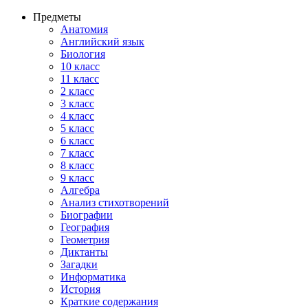
Предметы
Анатомия
Английский язык
Биология
10 класс
11 класс
2 класс
3 класс
4 класс
5 класс
6 класс
7 класс
8 класс
9 класс
Алгебра
Анализ стихотворений
Биографии
География
Геометрия
Диктанты
Загадки
Информатика
История
Краткие содержания