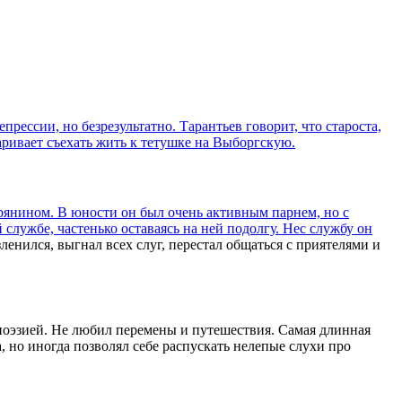
прессии, но безрезультатно. Тарантьев говорит, что староста,
аривает съехать жить к тетушке на Выборгскую.
рянином. В юности он был очень активным парнем, но с
 службе, частенько оставаясь на ней подолгу. Нес службу он
зленился, выгнал всех слуг, перестал общаться с приятелями и
 поэзией. Не любил перемены и путешествия. Самая длинная
, но иногда позволял себе распускать нелепые слухи про